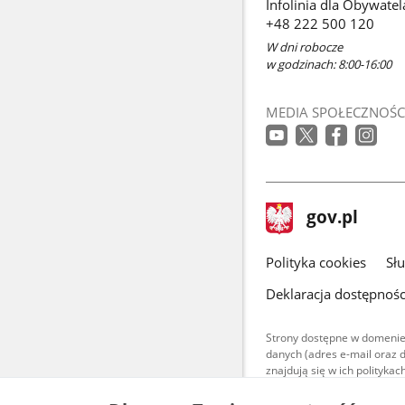
Infolinia dla Obywatel
+48 222 500 120
W dni robocze
w godzinach: 8:00-16:00
MEDIA SPOŁECZNOŚC
stopka
Strona
gov.pl
gov.pl
główna
gov.pl
Polityka cookies
Sł
Deklaracja dostępnośc
Strony dostępne w domenie
danych (adres e-mail oraz 
znajdują się w ich polityk
Treści teksto