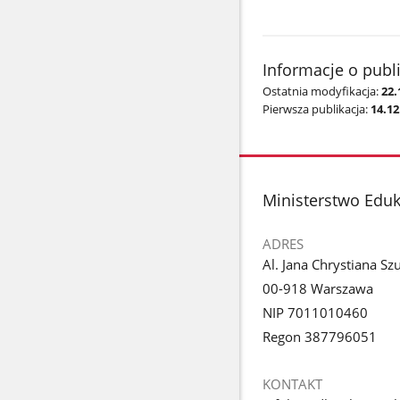
Informacje o publ
Ostatnia modyfikacja:
22.
Pierwsza publikacja:
14.12
stopka
Ministerstwo Edu
ADRES
Al. Jana Chrystiana Sz
00-918 Warszawa
NIP 7011010460
Regon 387796051
KONTAKT