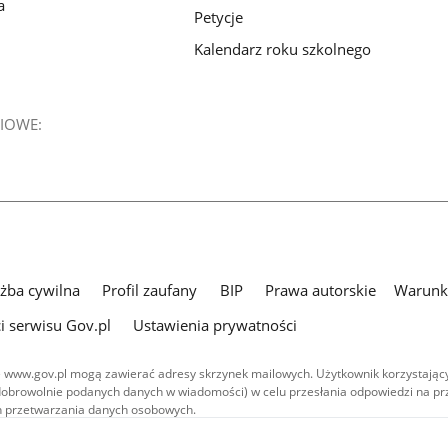
a
Petycje
Kalendarz roku szkolnego
IOWE:
użba cywilna
Profil zaufany
BIP
Prawa autorskie
Warunki
i serwisu Gov.pl
Ustawienia prywatności
 www.gov.pl mogą zawierać adresy skrzynek mailowych. Użytkownik korzystający
dobrowolnie podanych danych w wiadomości) w celu przesłania odpowiedzi na prz
ach przetwarzania danych osobowych.
we publikowane w serwisie (z wyłączeniem treści audiowizualnych), są