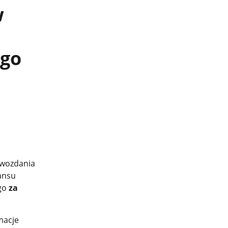
w
ego
awozdania
ansu
ego
za
macje