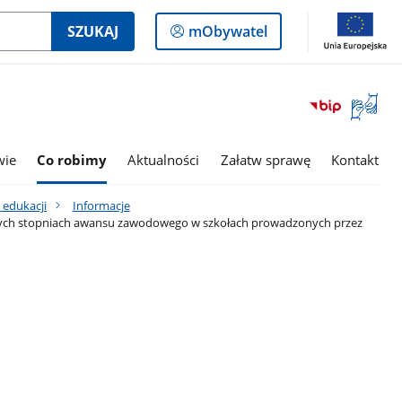
Logowanie
SZUKAJ
mObywatel
do
panelu
Otwórz
okno
z
tłumac
wie
Co robimy
Aktualności
Załatw sprawę
Kontakt
języka
migowe
 edukacji
Informacje
lnych stopniach awansu zawodowego w szkołach prowadzonych przez