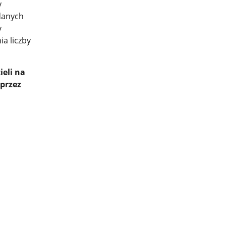
y
 danych
y
a liczby
eli na
przez