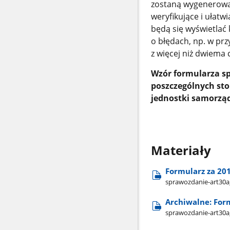
zostaną wygenerowa
weryfikujące i ułat
będą się wyświetlać
o błędach, np. w pr
z więcej niż dwiema 
Wzór formularza s
poszczególnych st
jednostki samorząd
Materiały
Formularz za 201
sprawozdanie-art30a​
Archiwalne: Form
sprawozdanie-art30a​