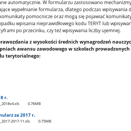
ne automatycznie. W formularzu zastosowano mechanizm
wiające wypełnianie formularza, dlatego podczas wpisywania
 komunikaty pomocnicze oraz mogą się pojawiać komunikat
zypadku wpisania nieprawidłowego kodu TERYT lub wpisywani
cyframi po przecinku, czy też wpisywania liczby ujemnej.
prawozdania z wysokości średnich wyn
agrodzeń nauczyci
opniach awansu zawodowego w szkołach prowadzonych 
u terytorialnego:
8 r.
_2018v4.xls
0.76MB
ularz za 2017 r.
_2017-2017-11.xls
0.75MB