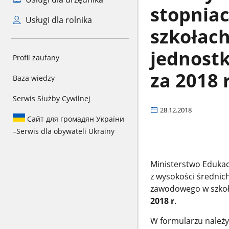
stopnia
Usługi dla rolnika
szkołac
jednostk
Profil zaufany
za 2018 r
Baza wiedzy
Serwis Służby Cywilnej
28.12.2018
Сайт для громадян України
–
Serwis dla obywateli Ukrainy
Ministerstwo Edukac
z wysokości średnic
zawodowego w szkoł
2018 r
.
W formularzu należy