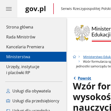
gov.pl
gov.pl
Serwis Rzeczypospolitej Polski
gov.pl
Strona główna
Rada Ministrów
Kancelaria Premiera
Ministerstwa
Ministerstwo Eduk
Wzór formularza s
jednostki samorządu ter
Urzędy, instytucje
i placówki RP
Powrót
Wzór fo
Usługi dla obywatela
wysokoś
Usługi dla przedsiębiorcy
nauczyci
Usługi dla urzędnika