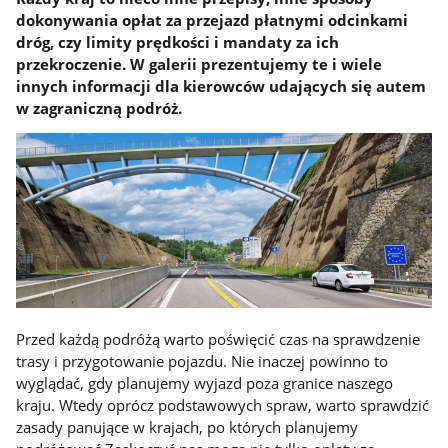
dokonywania opłat za przejazd płatnymi odcinkami
dróg, czy limity prędkości i mandaty za ich
przekroczenie. W galerii prezentujemy te i wiele
innych informacji dla kierowców udających się autem
w zagraniczną podróż.
Przed każdą podróżą warto poświęcić czas na sprawdzenie
trasy i przygotowanie pojazdu. Nie inaczej powinno to
wyglądać, gdy planujemy wyjazd poza granice naszego
kraju. Wtedy oprócz podstawowych spraw, warto sprawdzić
zasady panujące w krajach, po których planujemy