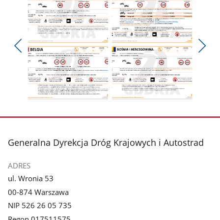
Pokaż
Pokaż
zdjęcie
zdjęcie
Pokaż
Poka
1
2
poprzednie
nest
z
z
zdjęcia
zdjęc
galerii.
galerii.
Pokaż
Pokaż
zdjęcie
zdjęcie
3
4
z
z
stopka
Generalna Dyrekcja Dróg Krajowych i Autostrad
galerii.
galerii.
ADRES
ul. Wronia 53
00-874 Warszawa
NIP 526 26 05 735
Regon 017511575