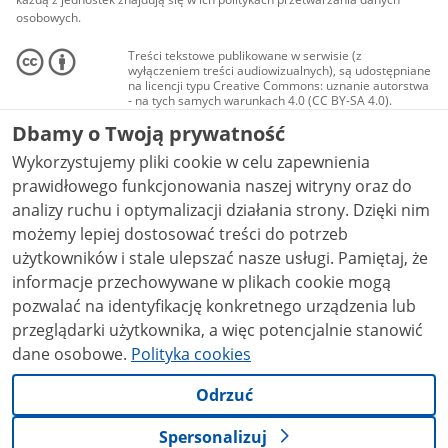
osobowych.
Treści tekstowe publikowane w serwisie (z
wyłączeniem treści audiowizualnych), są udostępniane
na licencji typu Creative Commons: uznanie autorstwa
- na tych samych warunkach 4.0 (CC BY-SA 4.0).
Materiały audiowizualne, w tym zdjęcia, materiały
Dbamy o Twoją prywatność
audio i wideo, są udostępniane na licencji typu
Creative Commons: uznanie autorstwa użycie
Wykorzystujemy pliki cookie w celu zapewnienia
niekomercyjne - bez utworów zależnych 4.0 (CC BY-
NC-ND 4.0), o ile nie jest to stwierdzone inaczej.
prawidłowego funkcjonowania naszej witryny oraz do
analizy ruchu i optymalizacji działania strony. Dzięki nim
możemy lepiej dostosować treści do potrzeb
użytkowników i stale ulepszać nasze usługi. Pamiętaj, że
informacje przechowywane w plikach cookie mogą
pozwalać na identyfikację konkretnego urządzenia lub
przeglądarki użytkownika, a więc potencjalnie stanowić
dane osobowe.
Polityka cookies
Odrzuć
Spersonalizuj