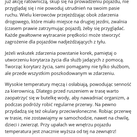
już akcję ratowniczą, skup się na prowadzeniu pojazdu, nie
przyglądaj się i nie powoduj utrudnień na swoim pasie
ruchu. Wielu kierowców przejeżdżając obok zdarzenia
drogowego, które miało miejsce na drugiej jezdni, zwalnia
(czasem prawie zatrzymując pojazd), żeby się przyglądać.
Każde gwałtowne wytracanie prędkości może stworzyć
zagrożenie dla pojazdów nadjeżdżających z tyłu.
Jeżeli wskutek zdarzenia powstanie korek, pamiętaj o
utworzeniu korytarza życia dla służb jadących z pomocą.
Tworząc korytarz życia, sami pomagamy nie tylko służbom,
ale przede wszystkim poszkodowanym w zdarzeniu.
Wysokie temperatury męczą i osłabiają, powodując senność
za kierownicą. Dlatego przed ruszeniem w trasę warto
zaopatrzyć się w butelkę wody, aby nawadniać organizm, a
podczas podróży robić regularne przerwy. Na pewno
przydadzą się też okulary przeciwsłoneczne. Robiąc przerwę
w trasie, nie zostawiajmy w samochodzie, nawet na chwilę,
dzieci i zwierząt. Przy upałach we wnętrzu pojazdu
temperatura jest znacznie wyższa od tej na zewnątrz!