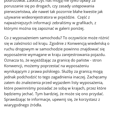
podróżować Zaskoczyć nas mogą nie tylko opłaty za
poruszanie się po drogach, czy zasady ustępowania
pierwszeństwa, ale nawet tak pozornie błahe kwestie jak
używanie wideorejestratora w pojeździe. Część z
najważniejszych informacji zebraliśmy w grafikach, z
którymi można się zapoznać w galerii poniżej.
Co z wyposażeniem samochodu? To oczywiście może różnić
się w zależności od kraju. Zgodnie z Konwencją wiedeńską o
ruchu drogowym w samochodzie powinno znajdować się
wyposażenie wymagane w kraju zarejestrowania pojazdu.
Oznacza to, że wyjeżdżając za granicę do państw - stron
Konwencji, możemy poprzestać na wyposażeniu
wynikającym z prawa polskiego. Służby za granicą mogą
jednak podchodzić to tego zagadnienia inaczej. Zachęcamy
zatem do znalezienia przed wyjazdem listy wyposażenia,
które powinniśmy posiadać ze sobą w krajach, przez które
będziemy jechać. Tym bardziej, że może się ono przydać.
Sprawdzając te informacje, upewnij się, że korzystasz z
wiarygodnego źródła.