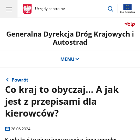
przejdź
gov.pl
Urzędy centralne
gov.pl
Urzędy
do
centralne
wyszukiwar
Generalna Dyrekcja Dróg Krajowych i
Autostrad
MENU
Powrót
Co kraj to obyczaj… A jak
jest z przepisami dla
kierowców?
28.06.2024
Każdy kraj to nieco inne przepisy, inne sposoby