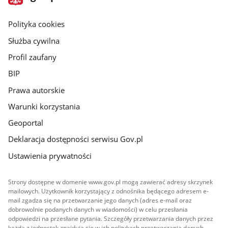
gov.pl
główna
gov.pl
Polityka cookies
Służba cywilna
Profil zaufany
BIP
Prawa autorskie
Warunki korzystania
Geoportal
Deklaracja dostępności serwisu Gov.pl
Ustawienia prywatności
Strony dostępne w domenie www.gov.pl mogą zawierać adresy skrzynek
mailowych. Użytkownik korzystający z odnośnika będącego adresem e-
mail zgadza się na przetwarzanie jego danych (adres e-mail oraz
dobrowolnie podanych danych w wiadomości) w celu przesłania
odpowiedzi na przesłane pytania. Szczegóły przetwarzania danych przez
każdą z jednostek znajdują się w ich politykach przetwarzania danych