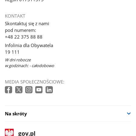
KONTAKT
Skontaktuj się z nami
pod numerem:
+48 22 375 88 88
Infolinia dla Obywatela
19 111
W dni robocze
w godzinach: - całodobowo
MEDIA SPOŁECZNOŚCIOWE:
Na skróty
stopka
Strona
gov.pl