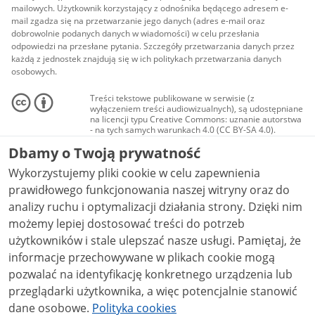
mailowych. Użytkownik korzystający z odnośnika będącego adresem e-
mail zgadza się na przetwarzanie jego danych (adres e-mail oraz
dobrowolnie podanych danych w wiadomości) w celu przesłania
odpowiedzi na przesłane pytania. Szczegóły przetwarzania danych przez
każdą z jednostek znajdują się w ich politykach przetwarzania danych
osobowych.
Treści tekstowe publikowane w serwisie (z
wyłączeniem treści audiowizualnych), są udostępniane
na licencji typu Creative Commons: uznanie autorstwa
- na tych samych warunkach 4.0 (CC BY-SA 4.0).
Materiały audiowizualne, w tym zdjęcia, materiały
Dbamy o Twoją prywatność
audio i wideo, są udostępniane na licencji typu
Creative Commons: uznanie autorstwa użycie
Wykorzystujemy pliki cookie w celu zapewnienia
niekomercyjne - bez utworów zależnych 4.0 (CC BY-
NC-ND 4.0), o ile nie jest to stwierdzone inaczej.
prawidłowego funkcjonowania naszej witryny oraz do
analizy ruchu i optymalizacji działania strony. Dzięki nim
możemy lepiej dostosować treści do potrzeb
użytkowników i stale ulepszać nasze usługi. Pamiętaj, że
informacje przechowywane w plikach cookie mogą
pozwalać na identyfikację konkretnego urządzenia lub
przeglądarki użytkownika, a więc potencjalnie stanowić
dane osobowe.
Polityka cookies