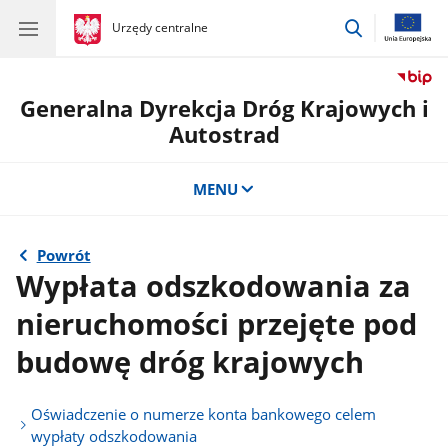
przejdź
gov.pl
Urzędy centralne
gov.pl
Urzędy
do
centralne
wyszukiwar
Generalna Dyrekcja Dróg Krajowych i
Autostrad
MENU
Powrót
Wypłata odszkodowania za
nieruchomości przejęte pod
budowę dróg krajowych
Oświadczenie o numerze konta bankowego celem
wypłaty odszkodowania