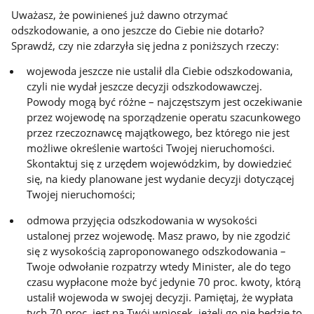
Uważasz, że powinieneś już dawno otrzymać
odszkodowanie, a ono jeszcze do Ciebie nie dotarło?
Sprawdź, czy nie zdarzyła się jedna z poniższych rzeczy:
wojewoda jeszcze nie ustalił dla Ciebie odszkodowania,
czyli nie wydał jeszcze decyzji odszkodowawczej.
Powody mogą być różne – najczęstszym jest oczekiwanie
przez wojewodę na sporządzenie operatu szacunkowego
przez rzeczoznawcę majątkowego, bez którego nie jest
możliwe określenie wartości Twojej nieruchomości.
Skontaktuj się z urzędem wojewódzkim, by dowiedzieć
się, na kiedy planowane jest wydanie decyzji dotyczącej
Twojej nieruchomości;
odmowa przyjęcia odszkodowania w wysokości
ustalonej przez wojewodę. Masz prawo, by nie zgodzić
się z wysokością zaproponowanego odszkodowania –
Twoje odwołanie rozpatrzy wtedy Minister, ale do tego
czasu wypłacone może być jedynie 70 proc. kwoty, którą
ustalił wojewoda w swojej decyzji. Pamiętaj, że wypłata
tych 70 proc. jest na Twój wniosek, jeżeli go nie będzie to