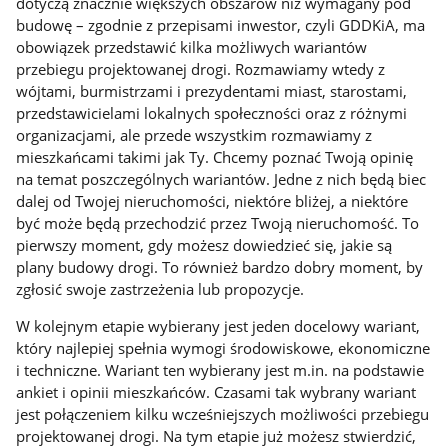
dotyczą znacznie większych obszarów niż wymagany pod
budowę – zgodnie z przepisami inwestor, czyli GDDKiA, ma
obowiązek przedstawić kilka możliwych wariantów
przebiegu projektowanej drogi. Rozmawiamy wtedy z
wójtami, burmistrzami i prezydentami miast, starostami,
przedstawicielami lokalnych społeczności oraz z różnymi
organizacjami, ale przede wszystkim rozmawiamy z
mieszkańcami takimi jak Ty. Chcemy poznać Twoją opinię
na temat poszczególnych wariantów. Jedne z nich będą biec
dalej od Twojej nieruchomości, niektóre bliżej, a niektóre
być może będą przechodzić przez Twoją nieruchomość. To
pierwszy moment, gdy możesz dowiedzieć się, jakie są
plany budowy drogi. To również bardzo dobry moment, by
zgłosić swoje zastrzeżenia lub propozycje.
W kolejnym etapie wybierany jest jeden docelowy wariant,
który najlepiej spełnia wymogi środowiskowe, ekonomiczne
i techniczne. Wariant ten wybierany jest m.in. na podstawie
ankiet i opinii mieszkańców. Czasami tak wybrany wariant
jest połączeniem kilku wcześniejszych możliwości przebiegu
projektowanej drogi. Na tym etapie już możesz stwierdzić,