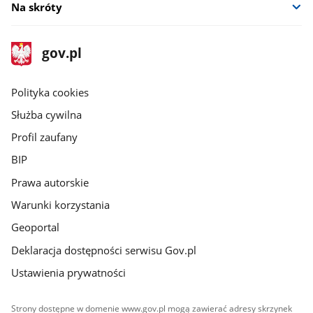
Na skróty
stopka
Strona
gov.pl
gov.pl
główna
gov.pl
Polityka cookies
Służba cywilna
Profil zaufany
BIP
Prawa autorskie
Warunki korzystania
Geoportal
Deklaracja dostępności serwisu Gov.pl
Ustawienia prywatności
Strony dostępne w domenie www.gov.pl mogą zawierać adresy skrzynek