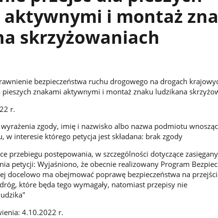
 aktywnymi i montaż zn
 na skrzyżowaniach
prawnienie bezpieczeństwa ruchu drogowego na drogach krajowy
la pieszych znakami aktywnymi i montaż znaku ludzikana skrzyżo
22 r.
żenia zgody, imię i nazwisko albo nazwa podmiotu wnoszą
, w interesie którego petycja jest składana: brak zgody
zebiegu postępowania, w szczególności dotyczące zasięganyc
nia petycji: Wyjaśniono, że obecnie realizowany Program Bezpiec
wej docelowo ma obejmować poprawę bezpieczeństwa na przejści
i dróg, które będa tego wymagały, natomiast przepisy nie
ludzika"
nia: 4.10.2022 r.