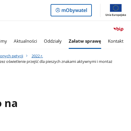
Logowanie
mObywatel
do
panelu
imy
Aktualności
Oddziały
Załatw sprawę
Kontakt
onych petycji
2022 r.
z oświetlenie przejść dla pieszych znakami aktywnymi i montaż
o na