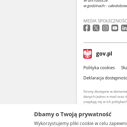
W dni robocze
w godzinach: - całodobo
MEDIA SPOŁECZNOŚC
stopka
Strona
gov.pl
gov.pl
główna
gov.pl
Polityka cookies
Sł
Deklaracja dostępnośc
Strony dostępne w domenie
danych (adres e-mail oraz 
znajdują się w ich polityk
Treści teksto
Dbamy o Twoją prywatność
udostępniane
warunkach 4.0
Wykorzystujemy pliki cookie w celu zapewn
są udostępni