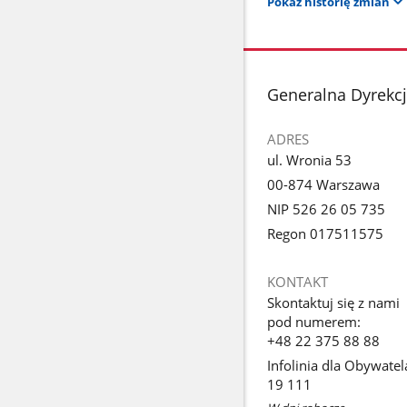
Pokaż historię zmian
stopka
Generalna Dyrekcj
ADRES
ul. Wronia 53
00-874 Warszawa
NIP 526 26 05 735
Regon 017511575
KONTAKT
Skontaktuj się z nami
pod numerem:
+48 22 375 88 88
Infolinia dla Obywatel
19 111