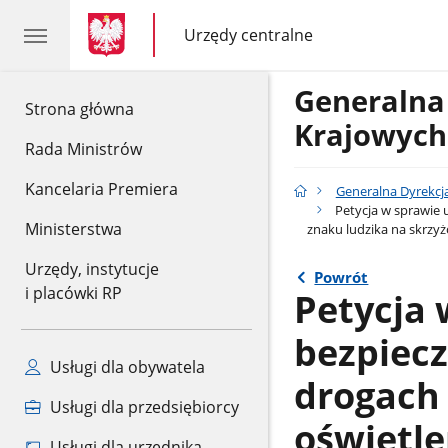
gov.pl
gov.pl
Urzędy centralne
gov.pl
Urzędy
centralne
Generalna
gov.pl
Strona główna
Krajowych
Rada Ministrów
Kancelaria Premiera
Generalna Dyrekcj
Petycja w sprawie 
Ministerstwa
znaku ludzika na skrzy
Urzędy, instytucje
Powrót
i placówki RP
Petycja
bezpiec
Usługi dla obywatela
drogach
Usługi dla przedsiębiorcy
oświetle
Usługi dla urzędnika