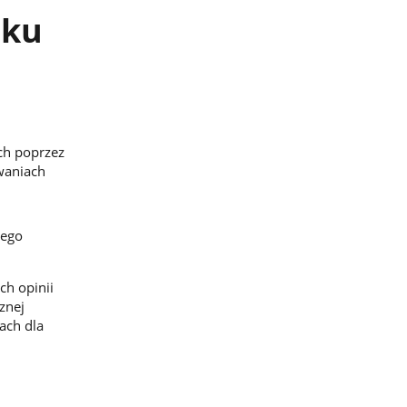
aku
ch poprzez
waniach
cego
h opinii
znej
ach dla