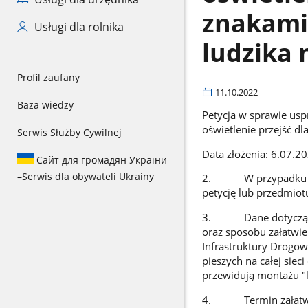
znakami
Usługi dla rolnika
ludzika
Profil zaufany
11.10.2022
Baza wiedzy
Petycja w sprawie us
oświetlenie przejść d
Serwis Służby Cywilnej
Data złożenia: 6.07.20
Сайт для громадян України
–
Serwis dla obywateli Ukrainy
2. W przypadku wyra
petycję lub przedmiotu
3. Dane dotyczące pr
oraz sposobu załatwie
Infrastruktury Drogo
pieszych na całej siec
przewidują montażu "
4. Termin załatwie