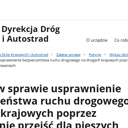
 Dyrekcja Dróg
 i Autostrad
O urzędzie
Co rob
a Dróg Krajowych i Autostrad
Załatw sprawę
Petycje
Wykaz złoż
usprawnienie bezpieczeństwa ruchu drogowego na drogach krajowych poprze
żowaniach
 w sprawie usprawnienie
zeństwa ruchu drogoweg
 krajowych poprzez
nie przejść dla pieszych