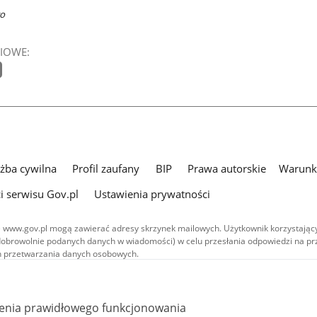
wo
IOWE:
użba cywilna
Profil zaufany
BIP
Prawa autorskie
Warunki
i serwisu Gov.pl
Ustawienia prywatności
 www.gov.pl mogą zawierać adresy skrzynek mailowych. Użytkownik korzystający
dobrowolnie podanych danych w wiadomości) w celu przesłania odpowiedzi na prz
ach przetwarzania danych osobowych.
we publikowane w serwisie (z wyłączeniem treści audiowizualnych), są
 na licencji typu Creative Commons: uznanie autorstwa - na tych samych
 (CC BY-SA 4.0). Materiały audiowizualne, w tym zdjęcia, materiały audio i wideo
ienia prawidłowego funkcjonowania
ane na licencji typu Creative Commons: uznanie autorstwa użycie niekomercyjne 