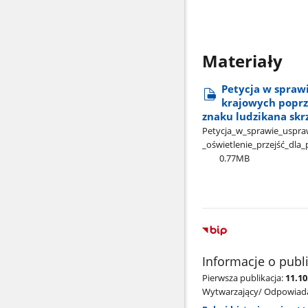
Materiały
Petycja w spraw
krajowych poprz
znaku ludzikana sk
Petycja​_w​_sprawie​_uspr
_oświetlenie​_przejść​_dla
0.77MB
Informacje o publ
Pierwsza publikacja:
11.1
Wytwarzający/ Odpowiada