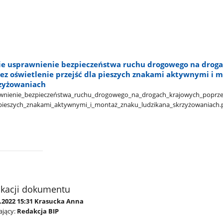
ie usprawnienie bezpieczeństwa ruchu drogowego na drog
ez oświetlenie przejść dla pieszych znakami aktywnymi i 
rzyżowaniach
awnienie​_bezpieczeństwa​_ruchu​_drogowego​_na​_drogach​_krajowych​_poprze
​_pieszych​_znakami​_aktywnymi​_i​_montaż​_znaku​_ludzikana​_skrzyżowaniach.
ikacji dokumentu
0.2022 15:31 Krasucka Anna
jący:
Redakcja BIP