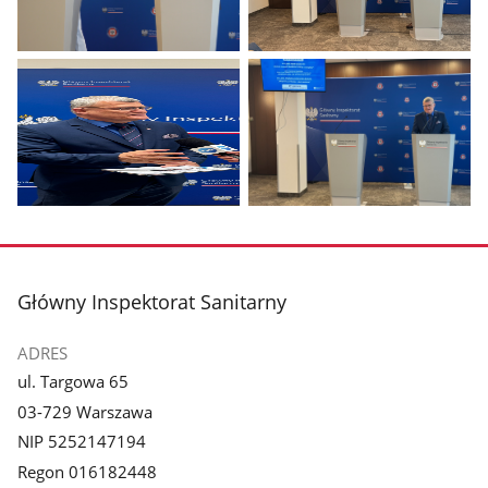
Pokaż
Pokaż
zdjęcie
zdjęcie
1
2
z
z
galerii.
galerii.
Pokaż
Pokaż
zdjęcie
zdjęcie
3
4
z
z
stopka
Główny Inspektorat Sanitarny
galerii.
galerii.
ADRES
ul. Targowa 65
03-729 Warszawa
NIP 5252147194
Regon 016182448