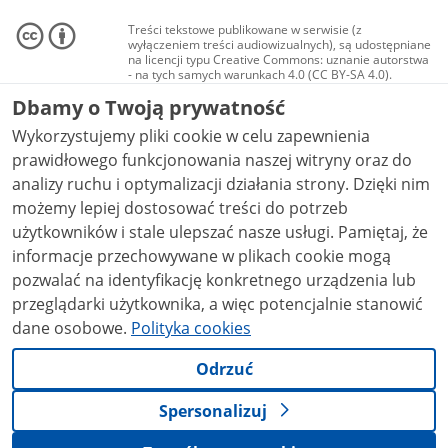
Treści tekstowe publikowane w serwisie (z
wyłączeniem treści audiowizualnych), są udostępniane
na licencji typu Creative Commons: uznanie autorstwa
- na tych samych warunkach 4.0 (CC BY-SA 4.0).
Materiały audiowizualne, w tym zdjęcia, materiały
Dbamy o Twoją prywatność
audio i wideo, są udostępniane na licencji typu
Creative Commons: uznanie autorstwa użycie
Wykorzystujemy pliki cookie w celu zapewnienia
niekomercyjne - bez utworów zależnych 4.0 (CC BY-
NC-ND 4.0), o ile nie jest to stwierdzone inaczej.
prawidłowego funkcjonowania naszej witryny oraz do
analizy ruchu i optymalizacji działania strony. Dzięki nim
możemy lepiej dostosować treści do potrzeb
użytkowników i stale ulepszać nasze usługi. Pamiętaj, że
informacje przechowywane w plikach cookie mogą
pozwalać na identyfikację konkretnego urządzenia lub
przeglądarki użytkownika, a więc potencjalnie stanowić
dane osobowe.
Polityka cookies
Odrzuć
Spersonalizuj