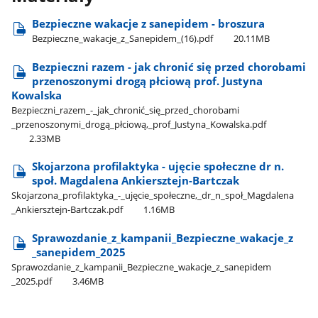
Bezpieczne wakacje z sanepidem - broszura
Bezpieczne​_wakacje​_z​_Sanepidem​_(16).pdf
20.11MB
Bezpieczni razem - jak chronić się przed chorobami
przenoszonymi drogą płciową prof. Justyna
Kowalska
Bezpieczni​_razem​_-​_jak​_chronić​_się​_przed​_chorobami​
_przenoszonymi​_drogą​_płciową,​_prof​_Justyna​_Kowalska.pdf
2.33MB
Skojarzona profilaktyka - ujęcie społeczne dr n.
społ. Magdalena Ankiersztejn-Bartczak
Skojarzona​_profilaktyka​_-​_ujęcie​_społeczne,​_dr​_n​_społ​_Magdalena​
_Ankiersztejn-Bartczak.pdf
1.16MB
Sprawozdanie​_z​_kampanii​_Bezpieczne​_wakacje​_z​
_sanepidem​_2025
Sprawozdanie​_z​_kampanii​_Bezpieczne​_wakacje​_z​_sanepidem​
_2025.pdf
3.46MB