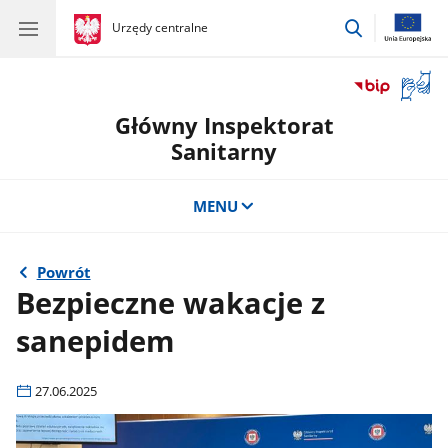
przejdź
gov.pl
Urzędy centralne
gov.pl
Urzędy
do
centralne
wyszukiwar
Otwór
okno
Główny Inspektorat
z
tłuma
Sanitarny
języka
migow
MENU
Powrót
Bezpieczne wakacje z
sanepidem
27.06.2025