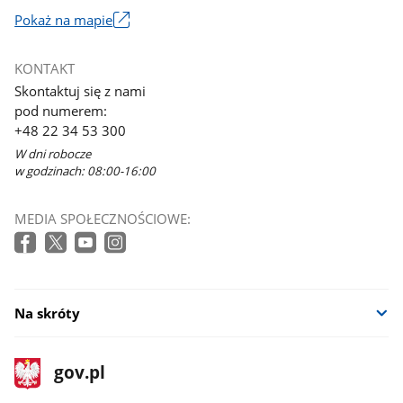
Pokaż na mapie
Link
otworzy
KONTAKT
się
Skontaktuj się z nami
w
pod numerem:
nowym
+48 22 34 53 300
oknie
W dni robocze
w godzinach: 08:00-16:00
MEDIA SPOŁECZNOŚCIOWE:
Na skróty
stopka
Strona
gov.pl
gov.pl
główna