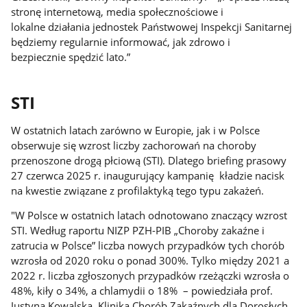
stronę internetową, media społecznościowe i
lokalne działania jednostek Państwowej Inspekcji Sanitarnej
będziemy regularnie informować, jak zdrowo i
bezpiecznie spędzić lato.”
STI
W ostatnich latach zarówno w Europie, jak i w Polsce
obserwuje się wzrost liczby zachorowań na choroby
przenoszone drogą płciową (STI). Dlatego briefing prasowy
27 czerwca 2025 r. inaugurujący kampanię kładzie nacisk
na kwestie związane z profilaktyką tego typu zakażeń.
"W Polsce w ostatnich latach odnotowano znaczący wzrost
STI. Według raportu NIZP PZH-PIB „Choroby zakaźne i
zatrucia w Polsce” liczba nowych przypadków tych chorób
wzrosła od 2020 roku o ponad 300%. Tylko między 2021 a
2022 r. liczba zgłoszonych przypadków rzeżączki wzrosła o
48%, kiły o 34%, a chlamydii o 18% – powiedziała prof.
Justyna Kowalska, Klinika Chorób Zakaźnych dla Dorosłych