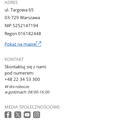
ADRES
ul. Targowa 65
03-729 Warszawa
NIP 5252147194
Regon 016182448
Pokaż na mapie
Link
otworzy
KONTAKT
się
Skontaktuj się z nami
w
pod numerem:
nowym
+48 22 34 53 300
oknie
W dni robocze
w godzinach: 08:00-16:00
MEDIA SPOŁECZNOŚCIOWE: