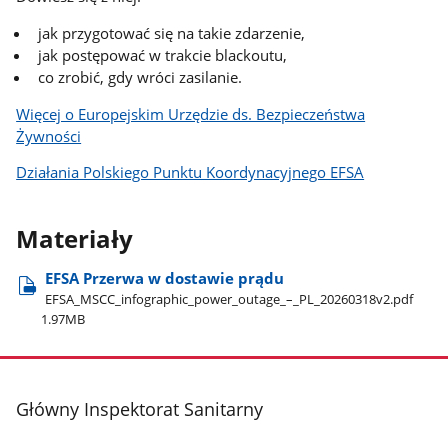
jak przygotować się na takie zdarzenie,
jak postępować w trakcie blackoutu,
co zrobić, gdy wróci zasilanie.
Więcej o Europejskim Urzędzie ds. Bezpieczeństwa
Żywności
Działania Polskiego Punktu Koordynacyjnego EFSA
Materiały
EFSA Przerwa w dostawie prądu
EFSA​_MSCC​_infographic​_power​_outage​_–​_PL​_20260318v2.pdf
1.97MB
stopka
Główny Inspektorat Sanitarny