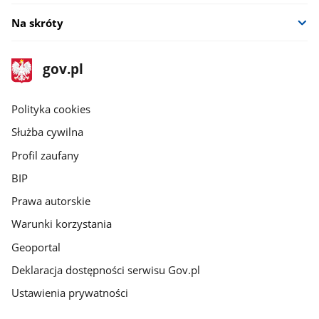
Na skróty
stopka
Strona
gov.pl
gov.pl
główna
gov.pl
Polityka cookies
Służba cywilna
Profil zaufany
BIP
Prawa autorskie
Warunki korzystania
Geoportal
Deklaracja dostępności serwisu Gov.pl
Ustawienia prywatności