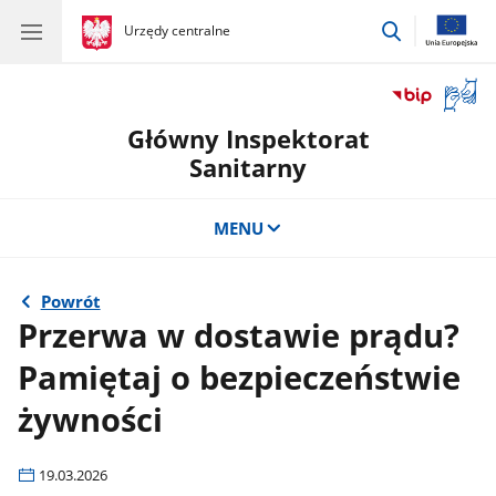
przejdź
gov.pl
Urzędy centralne
gov.pl
Urzędy
do
centralne
wyszukiwar
Otwór
okno
Główny Inspektorat
z
tłuma
Sanitarny
języka
migow
MENU
Powrót
Przerwa w dostawie prądu?
Pamiętaj o bezpieczeństwie
żywności
19.03.2026