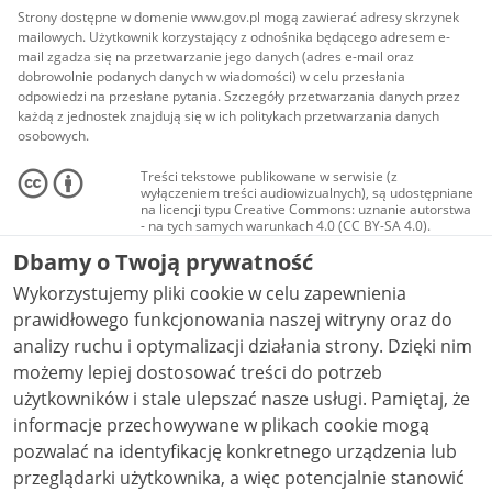
Strony dostępne w domenie www.gov.pl mogą zawierać adresy skrzynek
mailowych. Użytkownik korzystający z odnośnika będącego adresem e-
mail zgadza się na przetwarzanie jego danych (adres e-mail oraz
dobrowolnie podanych danych w wiadomości) w celu przesłania
odpowiedzi na przesłane pytania. Szczegóły przetwarzania danych przez
każdą z jednostek znajdują się w ich politykach przetwarzania danych
osobowych.
Treści tekstowe publikowane w serwisie (z
wyłączeniem treści audiowizualnych), są udostępniane
na licencji typu Creative Commons: uznanie autorstwa
- na tych samych warunkach 4.0 (CC BY-SA 4.0).
Materiały audiowizualne, w tym zdjęcia, materiały
Dbamy o Twoją prywatność
audio i wideo, są udostępniane na licencji typu
Creative Commons: uznanie autorstwa użycie
Wykorzystujemy pliki cookie w celu zapewnienia
niekomercyjne - bez utworów zależnych 4.0 (CC BY-
NC-ND 4.0), o ile nie jest to stwierdzone inaczej.
prawidłowego funkcjonowania naszej witryny oraz do
analizy ruchu i optymalizacji działania strony. Dzięki nim
możemy lepiej dostosować treści do potrzeb
użytkowników i stale ulepszać nasze usługi. Pamiętaj, że
informacje przechowywane w plikach cookie mogą
pozwalać na identyfikację konkretnego urządzenia lub
przeglądarki użytkownika, a więc potencjalnie stanowić