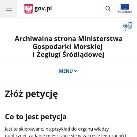
gov.pl
przejdź
do
wyszukiwar
Otwór
okno
Archiwalna strona Ministerstwa
z
tłuma
Gospodarki Morskiej
języka
i Żeglugi Śródlądowej
migow
MENU
Złóż petycję
Co to jest petycja
Jest to skierowane, na przykład do organu władzy
publicznej, żądanie mieszczące się w zakresie jego zadań i