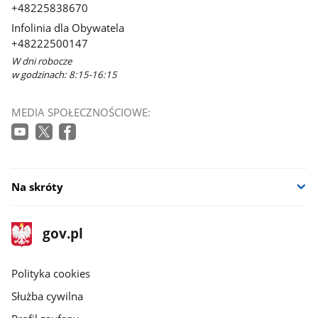
+48225838670
Infolinia dla Obywatela
+48222500147
W dni robocze
w godzinach: 8:15-16:15
MEDIA SPOŁECZNOŚCIOWE:
Na skróty
stopka
Strona
gov.pl
gov.pl
główna
gov.pl
Polityka cookies
Służba cywilna