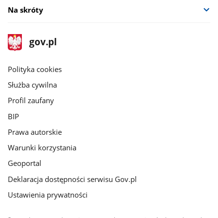
Na skróty
stopka
Strona
gov.pl
gov.pl
główna
gov.pl
Polityka cookies
Służba cywilna
Profil zaufany
BIP
Prawa autorskie
Warunki korzystania
Geoportal
Deklaracja dostępności serwisu Gov.pl
Ustawienia prywatności