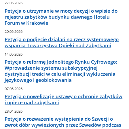
27.05.2026
Petycja o utrzymanie w mocy decyzji o wpisie do
rejestru zabytków budynku dawnego Hotelu
Forum w Krakowie
20.05.2026
Petycja o podjęcie działań na rzecz systemowego
wsparcia Towarzystwa Opieki nad Zabytkami
14.05.2026
Petycja o reformę Jednolitego Rynku Cyfrowego:
Wprowadzenie systemu subskrypcyjnej
dystrybucji treści w celu eliminacji wykluczenia
językowego i geoblokowania
07.05.2026
Petycja o nowelizację ustawy o ochronie zabytków
i opiece nad zabytkami
28.04.2026
Petycja o rozważenie wystąpienia do Szwecji o
zwrot dóbr wywiezionych przez Szwedów podczas