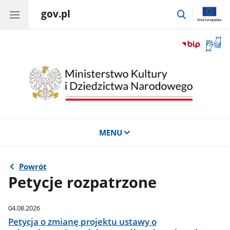
gov.pl
przejdź
do
wyszukiwar
Otwór
okno
z
tłuma
języka
migow
MENU
Powrót
Petycje rozpatrzone
04.08.2026
Petycja o zmianę projektu ustawy o