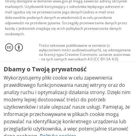
Strony dostępne w domenie www.gov.pl mogą zawierać adresy skrzynek
mailowych. Użytkownik korzystający z odnośnika będącego adresem e-
mail zgadza się na przetwarzanie jego danych (adres e-mail oraz
dobrowolnie podanych danych w wiadomości) w celu przesłania
odpowiedzi na przesłane pytania. Szczegóły przetwarzania danych przez
każdą z jednostek znajdują się w ich politykach przetwarzania danych
osobowych.
Treści tekstowe publikowane w serwisie (z
wyłączeniem treści audiowizualnych), są udostępniane
na licencji typu Creative Commons: uznanie autorstwa
- na tych samych warunkach 4.0 (CC BY-SA 4.0).
Materiały audiowizualne, w tym zdjęcia, materiały
Dbamy o Twoją prywatność
audio i wideo, są udostępniane na licencji typu
Creative Commons: uznanie autorstwa użycie
Wykorzystujemy pliki cookie w celu zapewnienia
niekomercyjne - bez utworów zależnych 4.0 (CC BY-
NC-ND 4.0), o ile nie jest to stwierdzone inaczej.
prawidłowego funkcjonowania naszej witryny oraz do
analizy ruchu i optymalizacji działania strony. Dzięki nim
możemy lepiej dostosować treści do potrzeb
użytkowników i stale ulepszać nasze usługi. Pamiętaj, że
informacje przechowywane w plikach cookie mogą
pozwalać na identyfikację konkretnego urządzenia lub
przeglądarki użytkownika, a więc potencjalnie stanowić