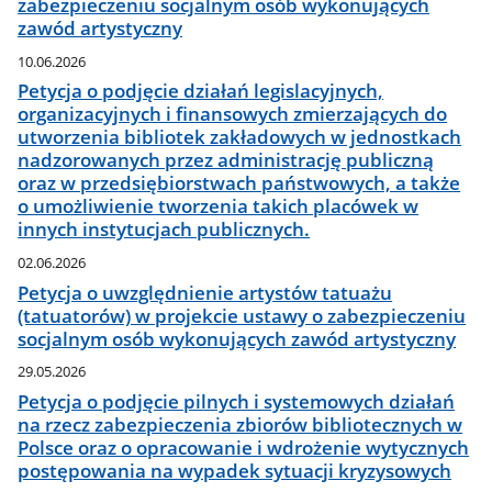
zabezpieczeniu socjalnym osób wykonujących
zawód artystyczny
10.06.2026
Petycja o podjęcie działań legislacyjnych,
organizacyjnych i finansowych zmierzających do
utworzenia bibliotek zakładowych w jednostkach
nadzorowanych przez administrację publiczną
oraz w przedsiębiorstwach państwowych, a także
o umożliwienie tworzenia takich placówek w
innych instytucjach publicznych.
02.06.2026
Petycja o uwzględnienie artystów tatuażu
(tatuatorów) w projekcie ustawy o zabezpieczeniu
socjalnym osób wykonujących zawód artystyczny
29.05.2026
Petycja o podjęcie pilnych i systemowych działań
na rzecz zabezpieczenia zbiorów bibliotecznych w
Polsce oraz o opracowanie i wdrożenie wytycznych
postępowania na wypadek sytuacji kryzysowych