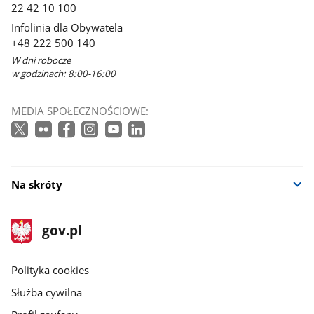
22 42 10 100
Infolinia dla Obywatela
+48 222 500 140
W dni robocze
w godzinach: 8:00-16:00
MEDIA SPOŁECZNOŚCIOWE:
Na skróty
stopka
Strona
gov.pl
gov.pl
główna
gov.pl
Polityka cookies
Służba cywilna