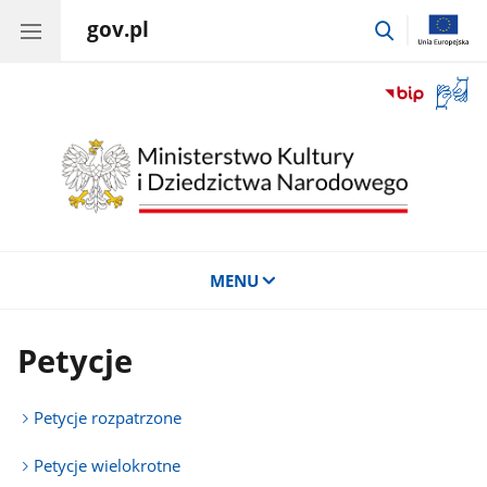
gov.pl
przejdź
do
wyszukiwar
Otwór
okno
z
tłuma
języka
migow
MENU
Petycje
Petycje rozpatrzone
Petycje wielokrotne