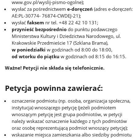
www.gov.pl/wyslij-pismo-ogolne);
wysłać za pośrednictwem
e-doręczeń
(adres e-doręczeń:
AE:PL-30774- 76874-CWDEJ-21);
wysłać
faksem
nr tel. +48 22 42 10 131;
przynieść bezpośrednio
do punktu podawczego
Ministerstwa Kultury i Dziedzictwa Narodowego, ul.
Krakowskie Przedmieście 17 (Szklana Brama),
w poniedziałki
w godzinach od 8:00 do 18:00,
od wtorku do piątku
w godzinach od 8:15 do 16:15.
Ważne! Petycji nie składa się telefonicznie.
Petycja powinna zawierać:
oznaczenie podmiotu (np. osoba, organizacja społeczna,
instytucja) wnoszącego petycję (jeżeli podmiotem
wnoszącym petycję jest grupa podmiotów, w petycji
należy wskazać oznaczenie każdego z tych podmiotów
oraz osobę reprezentującą podmiot wnoszący petycję);
wskazanie miejsca zamieszkania albo siedziby podmiotu