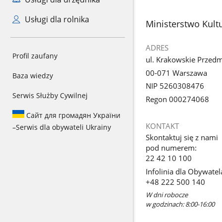
Usługi dla rolnika
stopka
Ministerstwo Kult
ADRES
Profil zaufany
ul. Krakowskie Przedm
00-071 Warszawa
Baza wiedzy
NIP 5260308476
Serwis Służby Cywilnej
Regon 000274068
Сайт для громадян України
KONTAKT
–
Serwis dla obywateli Ukrainy
Skontaktuj się z nami
pod numerem:
22 42 10 100
Infolinia dla Obywatel
+48 222 500 140
W dni robocze
w godzinach: 8:00-16:00