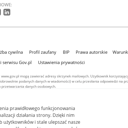
IOWE:
użba cywilna
Profil zaufany
BIP
Prawa autorskie
Warunki
i serwisu Gov.pl
Ustawienia prywatności
 www.gov.pl mogą zawierać adresy skrzynek mailowych. Użytkownik korzystający
dobrowolnie podanych danych w wiadomości) w celu przesłania odpowiedzi na prz
ach przetwarzania danych osobowych.
we publikowane w serwisie (z wyłączeniem treści audiowizualnych), są
 na licencji typu Creative Commons: uznanie autorstwa - na tych samych
 (CC BY-SA 4.0). Materiały audiowizualne, w tym zdjęcia, materiały audio i wideo
ienia prawidłowego funkcjonowania
ane na licencji typu Creative Commons: uznanie autorstwa użycie niekomercyjne 
ależnych 4.0 (CC BY-NC-ND 4.0), o ile nie jest to stwierdzone inaczej.
i działania strony. Dzięki nim
 użytkowników i stale ulepszać nasze