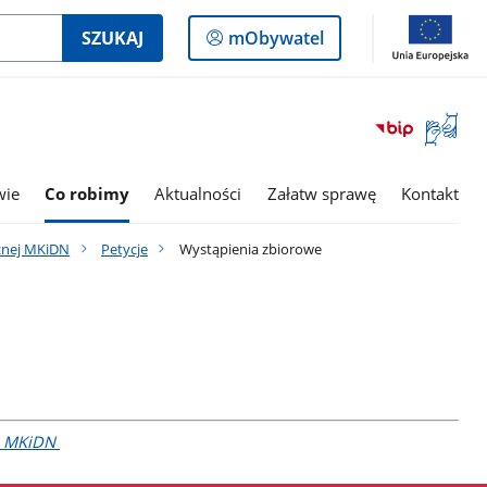
Logowanie
SZUKAJ
mObywatel
do
panelu
Otwórz
okno
z
tłumac
wie
Co robimy
Aktualności
Załatw sprawę
Kontakt
języka
migowe
cznej MKiDN
Petycje
Wystąpienia zbiorowe
P MKiDN