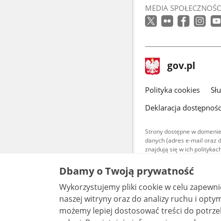
MEDIA SPOŁECZNOŚC
stopka
Strona
gov.pl
gov.pl
główna
gov.pl
Polityka cookies
Sł
Deklaracja dostępnośc
Strony dostępne w domenie
danych (adres e-mail oraz 
znajdują się w ich polityk
Treści teksto
Dbamy o Twoją prywatność
udostępniane
warunkach 4.0
Wykorzystujemy pliki cookie w celu zapewn
są udostępni
bez utworów z
naszej witryny oraz do analizy ruchu i optymalizacj
możemy lepiej dostosować treści do potrzeb