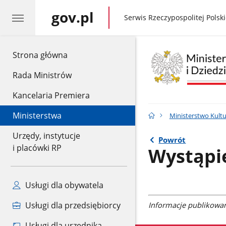
gov.pl
gov.pl
Serwis Rzeczypospolitej Polski
gov.pl
Strona główna
Rada Ministrów
Kancelaria Premiera
Ministerstwa
Ministerstwo Kult
Urzędy, instytucje
Powrót
i placówki RP
Wystąpi
Usługi dla obywatela
Informacje publikowane
Usługi dla przedsiębiorcy
Usługi dla urzędnika