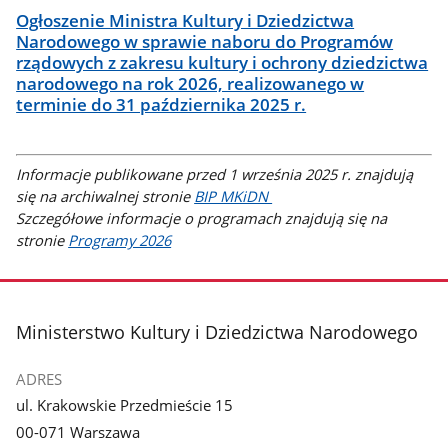
Ogłoszenie Ministra Kultury i Dziedzictwa
Narodowego w sprawie naboru do Programów
rządowych z zakresu kultury i ochrony dziedzictwa
narodowego na rok 2026, realizowanego w
terminie do 31 października 2025 r.
Informacje publikowane przed 1 września 2025 r. znajdują
się na archiwalnej stronie
BIP MKiDN
Szczegółowe informacje o programach znajdują się na
stronie
Programy 2026
stopka
Ministerstwo Kultury i Dziedzictwa Narodowego
ADRES
ul. Krakowskie Przedmieście 15
00-071 Warszawa