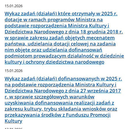
15.01.2026
Wykaz zadań (działań) które otrzymały w 2025 r.
dotacje w ramach programów Ministra na
podstawie rozporządzenia Ministra Kultury i
Dziedzictwa Narodowego z dnia 18 grudnia 2018 r.
w sprawie zakresu zadań objętych mecenatem
państwa, udzielania dotacji celowej na zadania
nim objęte oraz udzielania dofinansowań
podmiotom prowadzącym działalność w dziedzinie
kultury i ochrony dziedzictwa narodowego
15.01.2026
Wykaz zadań (działań) dofinansowanych w 2025 r.
na podstawie rozporządzenia Ministra Kultury i
Dziedzictwa Narodowego z dnia 27 września 2017
r. w sprawie szczegółowych warunków
uzyskiwania dofinansowania realizacji zadań z
zakresu kultury, trybu składania wniosków oraz
przekazywania środków z Funduszu Promocji
Kultury