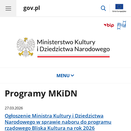
gov.pl
przejdź
do
wyszukiwar
Otwór
okno
z
tłuma
języka
migow
MENU
Programy MKiDN
27.03.2026
Ogłoszenie Ministra Kultury i Dziedzictwa
Narodowego w sprawie naboru do programu
rządowego Bliska Kultura na rok 2026