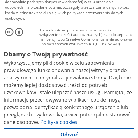
dobrowolnie podanych danych w wiadomości) w celu przesłania
odpowiedzi na przesłane pytania. Szczegóły przetwarzania danych przez
każdą z jednostek znajdują się w ich politykach przetwarzania danych
osobowych.
Treści tekstowe publikowane w serwisie (z
wyłączeniem treści audiowizualnych), są udostępniane
na licencji typu Creative Commons: uznanie autorstwa
- na tych samych warunkach 4.0 (CC BY-SA 4.0).
Materiały audiowizualne, w tym zdjęcia, materiały
Dbamy o Twoją prywatność
audio i wideo, są udostępniane na licencji typu
Creative Commons: uznanie autorstwa użycie
Wykorzystujemy pliki cookie w celu zapewnienia
niekomercyjne - bez utworów zależnych 4.0 (CC BY-
NC-ND 4.0), o ile nie jest to stwierdzone inaczej.
prawidłowego funkcjonowania naszej witryny oraz do
analizy ruchu i optymalizacji działania strony. Dzięki nim
możemy lepiej dostosować treści do potrzeb
użytkowników i stale ulepszać nasze usługi. Pamiętaj, że
informacje przechowywane w plikach cookie mogą
pozwalać na identyfikację konkretnego urządzenia lub
przeglądarki użytkownika, a więc potencjalnie stanowić
dane osobowe.
Polityka cookies
Odrzuć