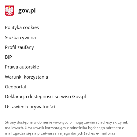
stopka
Strona
gov.pl
gov.pl
główna
gov.pl
Polityka cookies
Służba cywilna
Profil zaufany
BIP
Prawa autorskie
Warunki korzystania
Geoportal
Deklaracja dostępności serwisu Gov.pl
Ustawienia prywatności
Strony dostępne w domenie www.gov.pl mogą zawierać adresy skrzynek
mailowych. Użytkownik korzystający z odnośnika będącego adresem e-
mail zgadza się na przetwarzanie jego danych (adres e-mail oraz