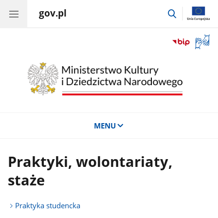
gov.pl
przejdź
do
wyszukiwar
Otwór
okno
z
tłuma
języka
migow
MENU
Praktyki, wolontariaty,
staże
Praktyka studencka