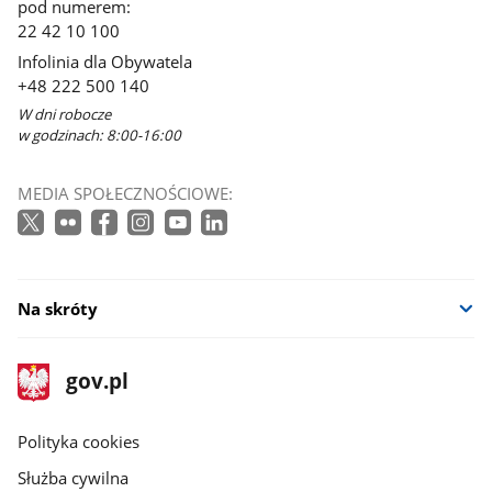
pod numerem:
22 42 10 100
Infolinia dla Obywatela
+48 222 500 140
W dni robocze
w godzinach: 8:00-16:00
MEDIA SPOŁECZNOŚCIOWE:
Na skróty
stopka
Strona
gov.pl
gov.pl
główna
gov.pl
Polityka cookies
Służba cywilna