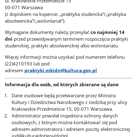
ul. Krakowskie Przedmieście 15
00-071 Warszawa
(z dopiskiem na kopercie: „praktyka studencka”/„praktyka
absolwencka”/„wolontariat”).
Wymagane dokumenty należy przesyłać
co najmniej 14
dni
przed przewidywanym terminem rozpoczęcia praktyki
studenckiej, praktyki absolwenckiej albo wolontariatu.
Więcej informacji można uzyskać pod numerem telefonu
(22)4210193 lub pod
adresem
praktyki.mkidn@kultura.gov.pl
Informacja dla osób, od których zbierane są dane
Dane osobowe będą przetwarzane przez Ministra
Kultury i Dziedzictwa Narodowego z siedzibą przy ulicy
Krakowskie Przedmieście 15, 00-071 Warszawa.
Administrator powołał inspektora ochrony danych
osobowych, z którym można kontaktować się pod
adresem administratora i adresem poczty elektronicznej
iod@kultura(dot)gov(dot)pl.