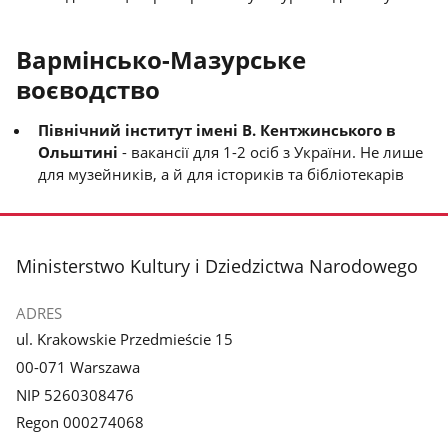
Вармінсько-Мазурське
воєводство
Північний інститут імені В. Кентжинського в
Ольштині
- вакансії для 1-2 осіб з України. Не лише
для музейників, а й для істориків та бібліотекарів
stopka
Ministerstwo Kultury i Dziedzictwa Narodowego
ADRES
ul. Krakowskie Przedmieście 15
00-071 Warszawa
NIP 5260308476
Regon 000274068