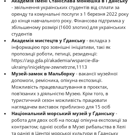
Академія імені Станіслава Монюшка в Ґданську
- звільнення українських студентів від сплати за
оренду та комунальні послуги з 1 березня 2022 року
до кінця навчального року. Фінансова підтримка у
збільшеному розмірі (1600 злотих) для українських
студентів
Академія мистецтв у Ґданську
- вкладка з
інформацією про зовнішні ініціативи, такі як
пропозиції роботи, петиції, резиденції:
https://asp.gda.pl/akademia/wsparcie-dla-
ukrainy/inicjektyw-zewnetrzne,1113
Музей-замок в Мальборку
- вакансії музейної
допомоги, ремісника, опікуна експозиції.
Можливість працевлаштування в проєктах,
пов'язаних з діяльністю Музею. Крім того, в
туристичний сезон можливість працювати
наглядачем виставок приблизно для 15 осіб
Національний морський музей у Ґданську
-
робота для двох осіб на посаді опікуна експозиції за
контрактом; однієї особи в Музеї рибальства в Хелі
та однієї в Центрі морської культури в Ґданську