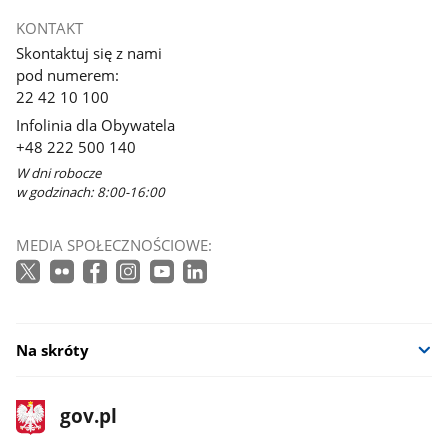
KONTAKT
Skontaktuj się z nami
pod numerem:
22 42 10 100
Infolinia dla Obywatela
+48 222 500 140
W dni robocze
w godzinach: 8:00-16:00
MEDIA SPOŁECZNOŚCIOWE:
Na skróty
stopka
Strona
gov.pl
gov.pl
główna