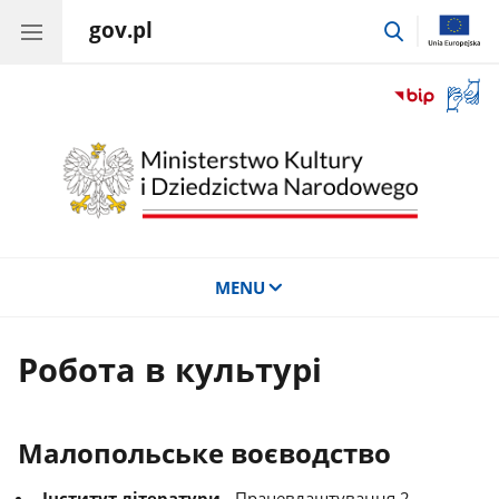
gov.pl
przejdź
do
wyszukiwar
Otwór
okno
z
tłuma
języka
migow
MENU
Робота в культурі
Малопольське воєводство
Інститут літератури
- Працевлаштування 2