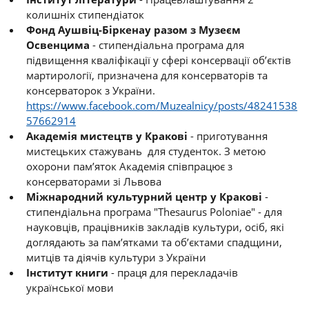
колишніх стипендіаток
Фонд Аушвіц-Біркенау разом з Музеєм
Освенцима
- стипендіальна програма для
підвищення кваліфікації у сфері консервації об’єктів
мартирології, призначена для консерваторів та
консерваторок з України.
https://www.facebook.com/Muzealnicy/posts/48241538
57662914
Академія мистецтв у Кракові
- приготування
мистецьких стажувань для студенток. З метою
охорони пам’яток Академія співпрацює з
консерваторами зі Львова
Міжнародний культурний центр у Кракові
-
стипендіальна програма "Thesaurus Poloniae" - для
науковців, працівників закладів культури, осіб, які
доглядають за пам’ятками та об’єктами спадщини,
митців та діячів культури з України
Інститут книги
- праця для перекладачів
української мови