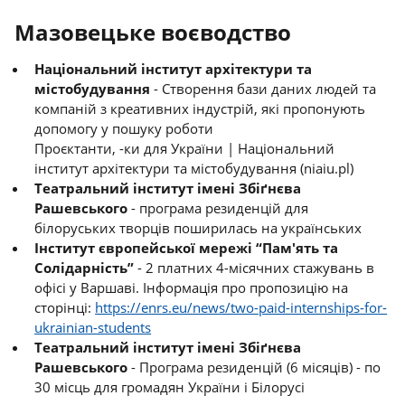
Мазовецьке воєводство
Національний інститут архітектури та
містобудування
- Створення бази даних людей та
компаній з креативних індустрій, які пропонують
допомогу у пошуку роботи
Проєктанти, -ки для України | Національний
інститут архітектури та містобудування (niaiu.pl)
Театральний інститут імені Збіґнєва
Рашевського
- програма резиденцій для
білоруських творців поширилась на українських
Інститут європейської мережі “Пам'ять та
Солідарність”
- 2 платних 4-місячних стажувань в
офісі у Варшаві. Інформація про пропозицію на
сторінці:
https://enrs.eu/news/two-paid-internships-for-
ukrainian-students
Театральний інститут імені Збіґнєва
Рашевського
- Програма резиденцій (6 місяців) - по
30 місць для громадян України і Білорусі