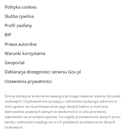
gov.pl
Polityka cookies
Służba cywilna
Profil zaufany
BIP
Prawa autorskie
Warunki korzystania
Geoportal
Deklaracja dostępności serwisu Gov.pl
Ustawienia prywatności
Strony dostępne w domenie www.gov.pl mogą zawierać adresy skrzynek
mailowych. Użytkownik korzystający z odnośnika będącego adresem e-
mail zgadza się na przetwarzanie jego danych (adres e-mail oraz
dobrowolnie podanych danych w wiadomości) w celu przesłania
odpowiedzi na przesłane pytania. Szczegóły przetwarzania danych przez
każdą z jednostek znajdują się w ich politykach przetwarzania danych
osobowych.