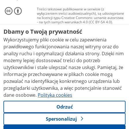
Treści tekstowe publikowane w serwisie (z
wyłączeniem treści audiowizualnych), są udostępniane
na licencji typu Creative Commons: uznanie autorstwa
- na tych samych warunkach 4.0 (CC BY-SA 4.0).
Materiały audiowizualne, w tym zdjęcia, materiały
Dbamy o Twoją prywatność
audio i wideo, są udostępniane na licencji typu
Creative Commons: uznanie autorstwa użycie
Wykorzystujemy pliki cookie w celu zapewnienia
niekomercyjne - bez utworów zależnych 4.0 (CC BY-
NC-ND 4.0), o ile nie jest to stwierdzone inaczej.
prawidłowego funkcjonowania naszej witryny oraz do
analizy ruchu i optymalizacji działania strony. Dzięki nim
możemy lepiej dostosować treści do potrzeb
użytkowników i stale ulepszać nasze usługi. Pamiętaj, że
informacje przechowywane w plikach cookie mogą
pozwalać na identyfikację konkretnego urządzenia lub
przeglądarki użytkownika, a więc potencjalnie stanowić
dane osobowe.
Polityka cookies
Odrzuć
Spersonalizuj