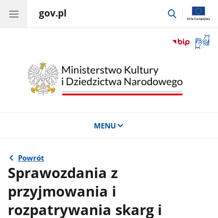
gov.pl
przejdź
do
wyszukiwar
Otwór
okno
z
tłuma
języka
migow
MENU
Powrót
Sprawozdania z
przyjmowania i
rozpatrywania skarg i