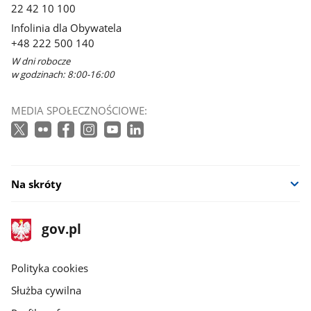
22 42 10 100
Infolinia dla Obywatela
+48 222 500 140
W dni robocze
w godzinach: 8:00-16:00
MEDIA SPOŁECZNOŚCIOWE:
Na skróty
stopka
Strona
gov.pl
gov.pl
główna
gov.pl
Polityka cookies
Służba cywilna