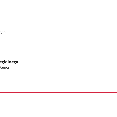
ego
ęgielnego
tości