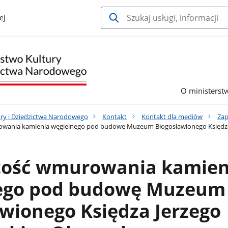
ej
O ministerst
ury i Dziedzictwa Narodowego
Kontakt
Kontakt dla mediów
Zap
wania kamienia węgielnego pod budowę Muzeum Błogosławionego Księdza
tość wmurowania kamien
ego pod budowę Muzeum
wionego Księdza Jerzego