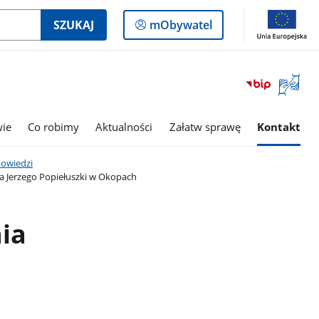
Logowanie
SZUKAJ
mObywatel
do
panelu
Otwórz
okno
z
tłumac
wie
Co robimy
Aktualności
Załatw sprawę
Kontakt
języka
migowe
owiedzi
 Jerzego Popiełuszki w Okopach
ia