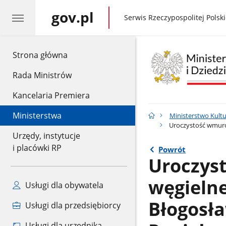
gov.pl
gov.pl
Serwis Rzeczypospolitej Polski
gov.pl
Strona główna
Rada Ministrów
Kancelaria Premiera
Ministerstwa
Ministerstwo Kult
Uroczystość wmuro
Urzędy, instytucje
i placówki RP
Powrót
Uroczys
węgieln
Usługi dla obywatela
Błogosła
Usługi dla przedsiębiorcy
Usługi dla urzędnika