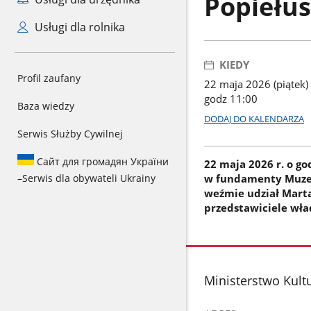
Popiełu
Usługi dla rolnika
KIEDY
Profil zaufany
22 maja 2026 (piątek)
godz 11:00
Baza wiedzy
DODAJ DO KALENDARZA
Serwis Służby Cywilnej
Сайт для громадян України
22 maja 2026 r. o g
–
Serwis dla obywateli Ukrainy
w fundamenty Muzeum
weźmie udział Marta
przedstawiciele wła
stopka
Ministerstwo Kult