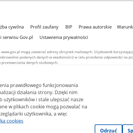
użba cywilna
Profil zaufany
BIP
Prawa autorskie
Warunki
i serwisu Gov.pl
Ustawienia prywatności
 www.gov.pl mogą zawierać adresy skrzynek mailowych. Użytkownik korzystający
dobrowolnie podanych danych w wiadomości) w celu przesłania odpowiedzi na prz
ach przetwarzania danych osobowych.
we publikowane w serwisie (z wyłączeniem treści audiowizualnych), są
 na licencji typu Creative Commons: uznanie autorstwa - na tych samych
 (CC BY-SA 4.0). Materiały audiowizualne, w tym zdjęcia, materiały audio i wideo
ienia prawidłowego funkcjonowania
ane na licencji typu Creative Commons: uznanie autorstwa użycie niekomercyjne 
ależnych 4.0 (CC BY-NC-ND 4.0), o ile nie jest to stwierdzone inaczej.
i działania strony. Dzięki nim
 użytkowników i stale ulepszać nasze
zeglądarki użytkownika, a więc
yka cookies
Odrzuć
Sp