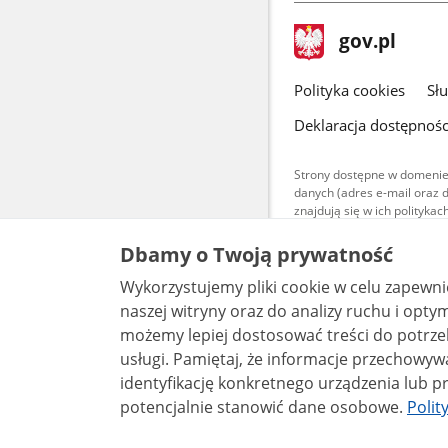
stopka
Strona
gov.pl
gov.pl
główna
gov.pl
Polityka cookies
Sł
Deklaracja dostępnośc
Strony dostępne w domenie
danych (adres e-mail oraz 
znajdują się w ich polityk
Treści teksto
Dbamy o Twoją prywatność
udostępniane
warunkach 4.0
Wykorzystujemy pliki cookie w celu zapewn
są udostępni
bez utworów z
naszej witryny oraz do analizy ruchu i optymalizacj
możemy lepiej dostosować treści do potrzeb
usługi. Pamiętaj, że informacje przechowywane w plikach cookie mogą pozwalać na
identyfikację konkretnego urządzenia lub pr
potencjalnie stanowić dane osobowe.
Polit