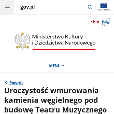
gov.pl
przejdź
do
wyszukiwar
Otwór
okno
z
tłuma
języka
migow
MENU
Powrót
Uroczystość wmurowania
kamienia węgielnego pod
budowę Teatru Muzycznego