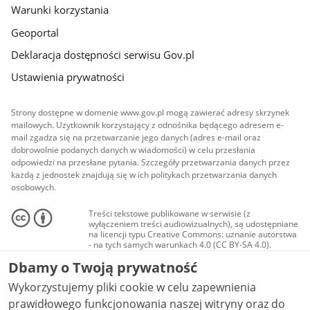
Warunki korzystania
Geoportal
Deklaracja dostępności serwisu Gov.pl
Ustawienia prywatności
Strony dostępne w domenie www.gov.pl mogą zawierać adresy skrzynek
mailowych. Użytkownik korzystający z odnośnika będącego adresem e-
mail zgadza się na przetwarzanie jego danych (adres e-mail oraz
dobrowolnie podanych danych w wiadomości) w celu przesłania
odpowiedzi na przesłane pytania. Szczegóły przetwarzania danych przez
każdą z jednostek znajdują się w ich politykach przetwarzania danych
osobowych.
Treści tekstowe publikowane w serwisie (z
wyłączeniem treści audiowizualnych), są udostępniane
na licencji typu Creative Commons: uznanie autorstwa
- na tych samych warunkach 4.0 (CC BY-SA 4.0).
Materiały audiowizualne, w tym zdjęcia, materiały
Dbamy o Twoją prywatność
audio i wideo, są udostępniane na licencji typu
Creative Commons: uznanie autorstwa użycie
Wykorzystujemy pliki cookie w celu zapewnienia
niekomercyjne - bez utworów zależnych 4.0 (CC BY-
NC-ND 4.0), o ile nie jest to stwierdzone inaczej.
prawidłowego funkcjonowania naszej witryny oraz do