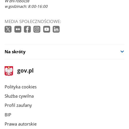
W dni robocze
w godzinach: 8:00-16:00
MEDIA SPOŁECZNOŚCIOWE:
Na skróty
stopka
Strona
gov.pl
gov.pl
główna
gov.pl
Polityka cookies
Służba cywilna
Profil zaufany
BIP
Prawa autorskie