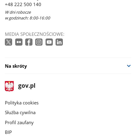
+48 222 500 140
W dni robocze
w godzinach: 8:00-16:00
MEDIA SPOŁECZNOŚCIOWE:
Na skróty
stopka
Strona
gov.pl
gov.pl
główna
gov.pl
Polityka cookies
Służba cywilna
Profil zaufany
BIP