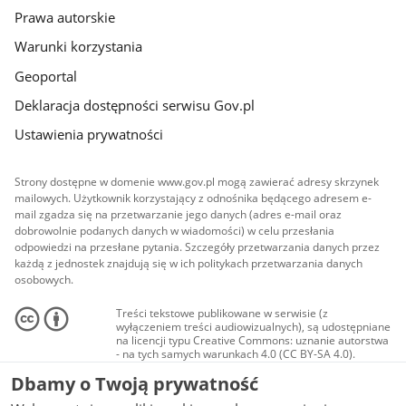
Prawa autorskie
Warunki korzystania
Geoportal
Deklaracja dostępności serwisu Gov.pl
Ustawienia prywatności
Strony dostępne w domenie www.gov.pl mogą zawierać adresy skrzynek
mailowych. Użytkownik korzystający z odnośnika będącego adresem e-
mail zgadza się na przetwarzanie jego danych (adres e-mail oraz
dobrowolnie podanych danych w wiadomości) w celu przesłania
odpowiedzi na przesłane pytania. Szczegóły przetwarzania danych przez
każdą z jednostek znajdują się w ich politykach przetwarzania danych
osobowych.
Treści tekstowe publikowane w serwisie (z
wyłączeniem treści audiowizualnych), są udostępniane
na licencji typu Creative Commons: uznanie autorstwa
- na tych samych warunkach 4.0 (CC BY-SA 4.0).
Materiały audiowizualne, w tym zdjęcia, materiały
Dbamy o Twoją prywatność
audio i wideo, są udostępniane na licencji typu
Creative Commons: uznanie autorstwa użycie