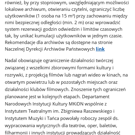
również, by przy stopniowym, uwzględniającym możliwości
lokalowe archiwum, otwieraniu czytelni, ograniczyć liczbę
użytkowników (1 osoba na 15 m²) przy zachowaniu między
nimi bezpiecznej odległości (min. 2 m) oraz wprowadzić
system rezerwacji godzin odwiedzin i limitów czasowych
tak, by unikać kumulacji użytkowników w jednym czasie.
Rekomendacje dla archiwów są dostępne na stronie
Naczelnej Dyrekcji Archiwów Państwowych
link
Nadal obowiązuje ograniczenie działalności
twórczej
związanej z wszelkimi zbiorowymi formami kultury i
rozrywki, z projekcją filmów lub nagrań wideo w kinach, na
otwartym powietrzu lub w pozostałych miejscach oraz
działalności klubów filmowych. Znoszenie tych ograniczeń
planowane jest w kolejnych etapach. Departament
Narodowych Instytucji Kultury MKiDN wspólnie z
Instytutem Teatralnym im. Zbigniewa Raszewskiego i
Instytutem Muzyki i Tańca powołały roboczy zespół ds.
wypracowania wytycznych dla teatrów, oper, baletów,
filharmonii i innych instytucji prowadzących działalność