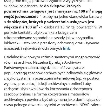
Księgarnie mogą pracować zgodnie z wytycznymi dla
sklepów, co oznacza, że
do sklepów, których
2
powierzchnia usługowa jest mniejsza niż 100 m
mogą
wejść jednocześnie
4 osoby na jedno stanowisko kasowe,
a do
sklepów, których powierzchnia usługowa jest
2
2
większa niż 100 m
-
1 osoba na 15 m
tej powierzchni.
W
punkcie kontaktu użytkownika z księgarzem
rekomendowane są podobne zasady jak w przypadku
bibliotek - ustawienia przesłony ochronnej oraz używania
maseczek i rękawiczek ochronnych
link
Działalność w nowym reżimie sanitarnymi mogą wznowić
również archiwa. Naczelna Dyrekcja Archiwów
Państwowych zaleca, aby działalność związana z
popularyzacją zasobów archiwalnych odbywała się głównie
z wykorzystaniem przestrzeni internetowej (np. w postaci
wystaw, prezentacji, lekcji archiwalnych online) i aby
zachęcać użytkowników do korzystania z dostępnych
zasobów online. Ta forma korzystania z materiałów
archiwalnych powinna być utrzymana jako dominująca do
czasu pełnego otwarcia czytelni w archiwach. NDAP zaleca