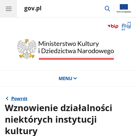
gov.pl
przejdź
do
wyszukiwar
Otwór
okno
z
tłuma
języka
migow
MENU
Powrót
Wznowienie działalności
niektórych instytucji
kultury