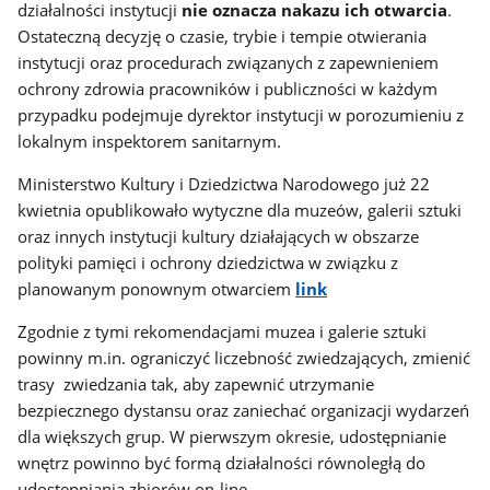
działalności instytucji
nie oznacza nakazu ich otwarcia
.
Ostateczną decyzję o czasie, trybie i tempie otwierania
instytucji oraz procedurach związanych z zapewnieniem
ochrony zdrowia pracowników i publiczności w każdym
przypadku podejmuje dyrektor instytucji w porozumieniu z
lokalnym inspektorem sanitarnym.
Ministerstwo Kultury i Dziedzictwa Narodowego już 22
kwietnia opublikowało w
ytyczne dla muzeów, galerii sztuki
oraz innych instytucji kultury działających w obszarze
polityki pamięci i ochrony dziedzictwa w związku z
planowanym ponownym otwarciem
link
Zgodnie z tymi rekomendacjami muzea i galerie sztuki
powinny m.in. ograniczyć liczebność zwiedzających, zmienić
trasy zwiedzania tak, aby zapewnić utrzymanie
bezpiecznego dystansu oraz zaniechać organizacji wydarzeń
dla większych grup. W pierwszym okresie, udostępnianie
wnętrz powinno być formą działalności równoległą do
udostępniania zbiorów on-line.