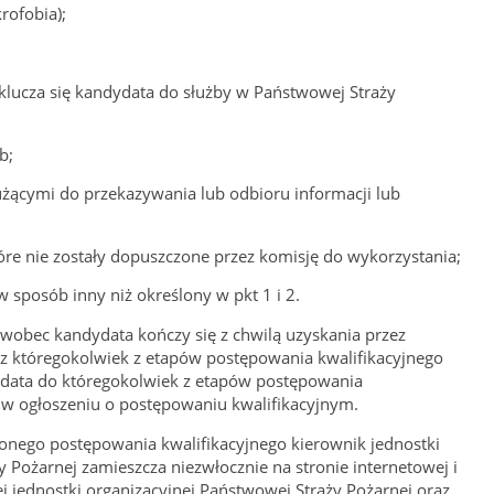
rofobia);
yklucza się kandydata do służby w Państwowej Straży
b;
użącymi do przekazywania lub odbioru informacji lub
 nie zostały dopuszczone przez komisję do wykorzystania;
w sposób inny niż określony w pkt 1 i 2.
 wobec kandydata kończy się z chwilą uzyskania przez
 któregokolwiek z etapów postępowania kwalifikacyjnego
dydata do któregokolwiek z etapów postępowania
 w ogłoszeniu o postępowaniu kwalifikacyjnym.
onego postępowania kwalifikacyjnego kierownik jednostki
 Pożarnej zamieszcza niezwłocznie na stronie internetowej i
ej jednostki organizacyjnej Państwowej Straży Pożarnej oraz