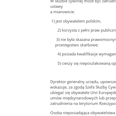
W służbie cywilnej może być zatrudn
ustawy
a mianowicie:
1) jest obywatelem polskim,
2) korzysta z pełni praw publiczn
3) nie była skazana prawomocny
przestępstwo skarbowe;
4) posiada kwalifikacje wymagan
5) cieszy się nieposzlakowaną op
Dyrektor generalny urzędu, upowsze
wskazuje, za zgodą Szefa Służby Cyw
ubiegać się obywatele Unii Europejs
umów międzynarodowych lub przepi
zatrudnienia na terytorium Rzeczypos
Osoba nieposiadająca obywatelstwa 