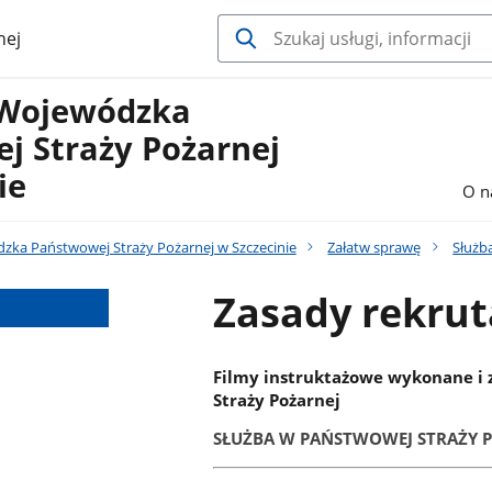
nej
Wojewódzka
j Straży Pożarnej
ie
O n
a Państwowej Straży Pożarnej w Szczecinie
Załatw sprawę
Służb
Zasady rekrut
Filmy instruktażowe wykonane i
Straży Pożarnej
SŁUŻBA W PAŃSTWOWEJ STRAŻY 