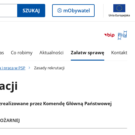
Logowanie
SZUKAJ
mObywatel
do
panelu
Otwórz
okno
z
tłumac
as
Co robimy
Aktualności
Załatw sprawę
Kontakt
języka
migowe
a i praca w PSP
Zasady rekrutacji
acji
 zrealizowane przez Komendę Główną Państwowej
POŻARNEJ