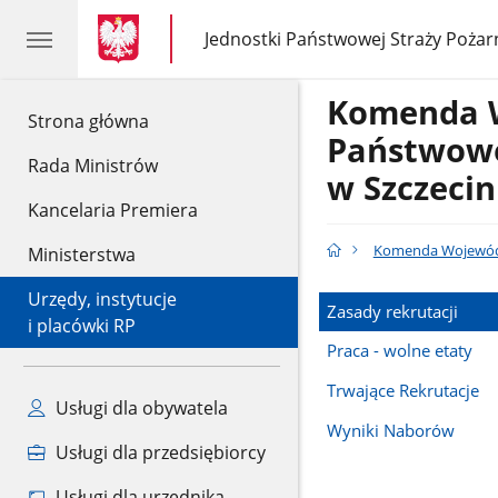
gov.pl
gov.pl
Jednostki Państwowej Straży Pożar
gov.pl
Jednostki
Państwowej
Straży
Komenda 
Pożarnej
gov.pl
Strona główna
Państwowe
Rada Ministrów
w Szczecin
Kancelaria Premiera
Komenda Wojewódzk
Ministerstwa
Urzędy, instytucje
Zasady rekrutacji
i placówki RP
Praca - wolne etaty
Trwające Rekrutacje
Usługi dla obywatela
Wyniki Naborów
Usługi dla przedsiębiorcy
Usługi dla urzędnika