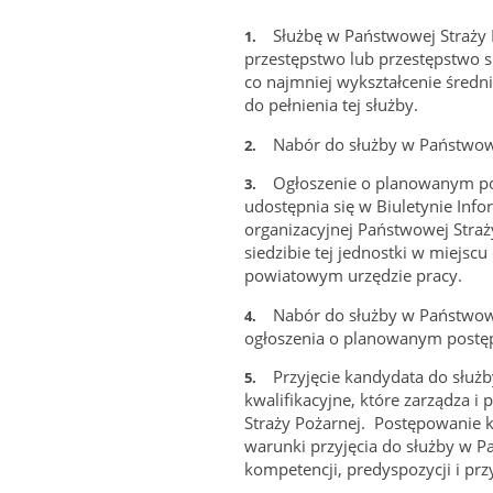
Służbę w Państwowej Straży 
1.
przestępstwo lub przestępstwo s
co najmniej wykształcenie średni
do pełnienia tej służby.
Nabór do służby w Państwowe
2.
Ogłoszenie o planowanym po
3.
udostępnia się w Biuletynie Info
organizacyjnej Państwowej Straży
siedzibie tej jednostki w miejs
powiatowym urzędzie pracy.
Nabór do służby w Państwowej
4.
ogłoszenia o planowanym postę
Przyjęcie kandydata do służ
5.
kwalifikacyjne, które zarządza i
Straży Pożarnej. Postępowanie kw
warunki przyjęcia do służby w Pa
kompetencji, predyspozycji i przy