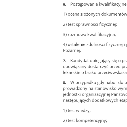
Postępowanie kwalifikacyjne 
6.
1)
ocena złożonych dokumentów 
2)
test sprawności fizycznej;
3)
rozmowa kwalifikacyjna;
4)
ustalenie zdolności fizycznej 
Pożarnej.
Kandydat ubiegający się o pr
7.
obowiązany dostarczyć przed prz
lekarskie o braku przeciwwskaz
W przypadku gdy nabór do pe
8.
prowadzony na stanowisko wymag
jednostki organizacyjnej Państw
następujących dodatkowych etap
1)
test wiedzy;
2)
test kompetencyjny;