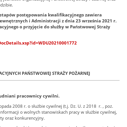
dzibie.
 etapów postępowania kwalifikacyjnego zawiera
wnętrznych i Administracji z dnia 23 września 2021 r.
acyjnego o przyjęcie do służby w Państwowej Straży
sf/DocDetails.xsp?id=WDU20210001772
ACYJNYCH PAŃSTWOWEJ STRAŻY POŻARNEJ
udniani pracownicy cywilni.
topada 2008 r. o służbie cywilnej
(t.j.
Dz. U. z 2018 r. , poz.
formacji o wolnych stanowiskach pracy w służbie cywilnej,
rty oraz konkurencyjny.