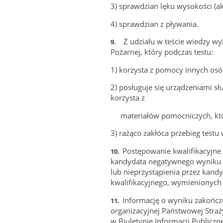
3)
sprawdzian lęku wysokości (ak
4)
sprawdzian z pływania.
Z udziału w teście wiedzy w
9.
Pożarnej, który podczas testu:
1)
korzysta z pomocy innych osó
2)
posługuje się urządzeniami sł
korzysta z
materiałów pomocniczych, które
3)
rażąco zakłóca przebieg testu 
Postępowanie kwalifikacyjne
10.
kandydata negatywnego wyniku z
lub nieprzystąpienia przez kan
kwalifikacyjnego, wymienionych
Informację o wyniku zakończ
11.
organizacyjnej Państwowej Straży
w Biuletynie Informacji Publiczn