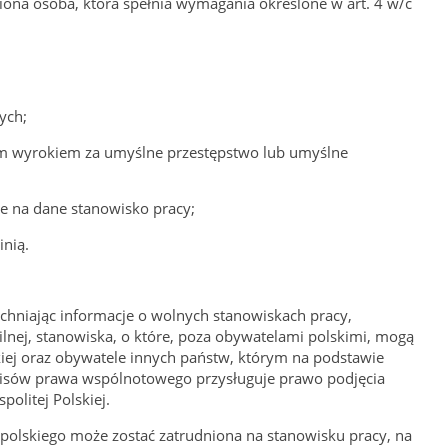
iona osoba, która spełnia wymagania określone w art. 4 w/c
ych;
m wyrokiem za umyślne przestępstwo lub umyślne
e na dane stanowisko pracy;
inią.
chniając informacje o wolnych stanowiskach pracy,
ilnej, stanowiska, o które, poza obywatelami polskimi, mogą
kiej oraz obywatele innych państw, którym na podstawie
sów prawa wspólnotowego przysługuje prawo podjęcia
politej Polskiej.
polskiego może zostać zatrudniona na stanowisku pracy, na