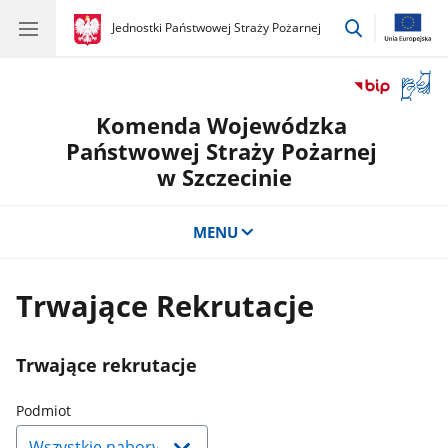
przejdź
gov.pl
Jednostki Państwowej Straży Pożarnej
gov.pl
Jednostki
do
Państwowej
wyszukiwar
Straży
Otwór
Pożarnej
okno
Komenda Wojewódzka
z
tłuma
Państwowej Straży Pożarnej
języka
w Szczecinie
migow
MENU
Trwające Rekrutacje
Trwające rekrutacje
Naciśnij
Podmiot
strzałkę