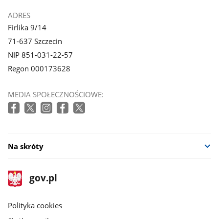
ADRES
Firlika 9/14
71-637 Szczecin
NIP 851-031-22-57
Regon 000173628
MEDIA SPOŁECZNOŚCIOWE:
Na skróty
stopka
Strona
gov.pl
gov.pl
główna
gov.pl
Polityka cookies