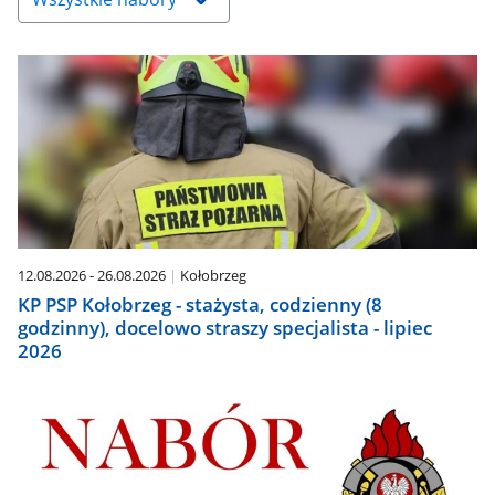
w
dół,
aby
wybrać
odpowiednią
pozycję.
Dane
zaktualizują
się
automatycznie.
12.08.2026 - 26.08.2026
Kołobrzeg
KP PSP Kołobrzeg - stażysta, codzienny (8
godzinny), docelowo straszy specjalista - lipiec
2026