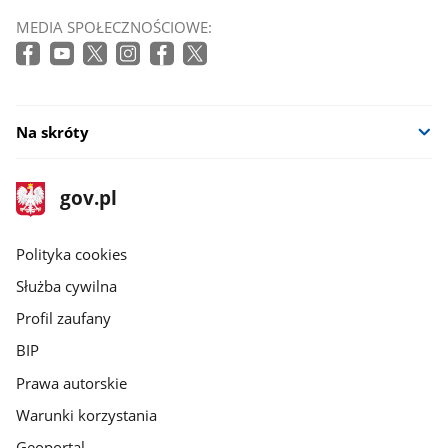
MEDIA SPOŁECZNOŚCIOWE:
Na skróty
stopka
Strona
gov.pl
gov.pl
główna
gov.pl
Polityka cookies
Służba cywilna
Profil zaufany
BIP
Prawa autorskie
Warunki korzystania
Geoportal