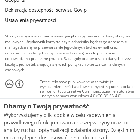
Deklaracja dostępności serwisu Gov.pl
Ustawienia prywatności
Strony dostępne w domenie www.gov.pl mogą zawierać adresy skrzynek
mailowych. Użytkownik korzystający z odnośnika będącego adresem e-
mail zgadza się na przetwarzanie jego danych (adres e-mail oraz
dobrowolnie podanych danych w wiadomości) w celu przesłania
odpowiedzi na przesłane pytania. Szczegóły przetwarzania danych przez
każdą z jednostek znajdują się w ich politykach przetwarzania danych
osobowych.
Treści tekstowe publikowane w serwisie (z
wyłączeniem treści audiowizualnych), są udostępniane
na licencji typu Creative Commons: uznanie autorstwa
- na tych samych warunkach 4.0 (CC BY-SA 4.0).
Materiały audiowizualne, w tym zdjęcia, materiały
Dbamy o Twoją prywatność
audio i wideo, są udostępniane na licencji typu
Creative Commons: uznanie autorstwa użycie
Wykorzystujemy pliki cookie w celu zapewnienia
niekomercyjne - bez utworów zależnych 4.0 (CC BY-
NC-ND 4.0), o ile nie jest to stwierdzone inaczej.
prawidłowego funkcjonowania naszej witryny oraz do
analizy ruchu i optymalizacji działania strony. Dzięki nim
możemy lepiej dostosować treści do potrzeb