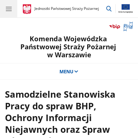
przejdź
gov.pl
Jednostki Państwowej Straży Pożarnej
gov.pl
Jednostki
do
Państwowej
wyszukiwar
Straży
Otwór
Pożarnej
okno
Komenda Wojewódzka
z
tłuma
Państwowej Straży Pożarnej
języka
w Warszawie
migow
MENU
Samodzielne Stanowiska
Pracy do spraw BHP,
Ochrony Informacji
Niejawnych oraz Spraw