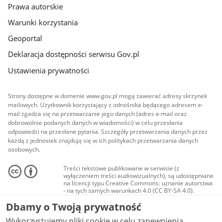
Prawa autorskie
Warunki korzystania
Geoportal
Deklaracja dostępności serwisu Gov.pl
Ustawienia prywatności
Strony dostępne w domenie www.gov.pl mogą zawierać adresy skrzynek
mailowych. Użytkownik korzystający z odnośnika będącego adresem e-
mail zgadza się na przetwarzanie jego danych (adres e-mail oraz
dobrowolnie podanych danych w wiadomości) w celu przesłania
odpowiedzi na przesłane pytania. Szczegóły przetwarzania danych przez
każdą z jednostek znajdują się w ich politykach przetwarzania danych
osobowych.
Treści tekstowe publikowane w serwisie (z
wyłączeniem treści audiowizualnych), są udostępniane
na licencji typu Creative Commons: uznanie autorstwa
- na tych samych warunkach 4.0 (CC BY-SA 4.0).
Materiały audiowizualne, w tym zdjęcia, materiały
Dbamy o Twoją prywatność
audio i wideo, są udostępniane na licencji typu
Creative Commons: uznanie autorstwa użycie
Wykorzystujemy pliki cookie w celu zapewnienia
niekomercyjne - bez utworów zależnych 4.0 (CC BY-