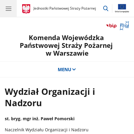
przejdź
gov.pl
Jednostki Państwowej Straży Pożarnej
gov.pl
Jednostki
do
Państwowej
wyszukiwar
Straży
Otwór
Pożarnej
okno
Komenda Wojewódzka
z
tłuma
Państwowej Straży Pożarnej
języka
w Warszawie
migow
MENU
Wydział Organizacji i
Nadzoru
st. bryg. mgr inż. Paweł Pomorski
Naczelnik Wydziału Organizacji i Nadzoru