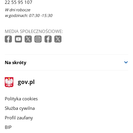
22 55 95 107
W dni robocze
w godzinach: 07:30 -15:30
MEDIA SPOŁECZNOŚCIOWE:
Na skróty
stopka
Strona
gov.pl
gov.pl
główna
gov.pl
Polityka cookies
Służba cywilna
Profil zaufany
BIP