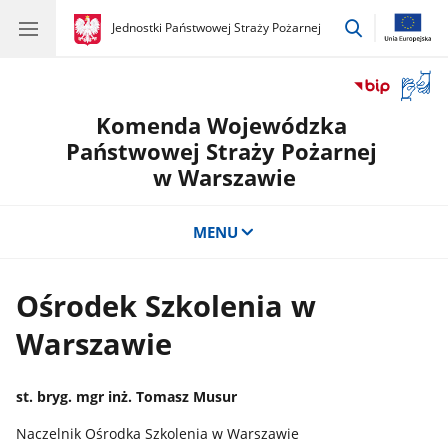
przejdź
gov.pl
Jednostki Państwowej Straży Pożarnej
gov.pl
Jednostki
do
Państwowej
wyszukiwar
Straży
Otwór
Pożarnej
okno
Komenda Wojewódzka
z
tłuma
Państwowej Straży Pożarnej
języka
w Warszawie
migow
MENU
Ośrodek Szkolenia w
Warszawie
st. bryg. mgr inż. Tomasz Musur
Naczelnik Ośrodka Szkolenia w Warszawie