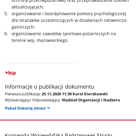
ochrony przeciwpożarowej oraz przeprowadzanie szkoleń
aktualizujących;
organizowanie i koordynowanie pomocy psychologicznej
dla strażaków uczestniczących w działaniach ratowniczo-
gaśniczych;
organizowanie zawodów sportowo-pożarniczych na
terenie woj. mazowieckiego.
Informacje o publikacji dokumentu
Pierwsza publikacja:
25.11.2020 11:38 Karol Kierzkowski
Wytwarzający/ Odpowiadający:
Wydział Organizacji i Nadzoru
Pokaż historię zmian
stopka
Komenda Wojewódzka Państwowej Straży