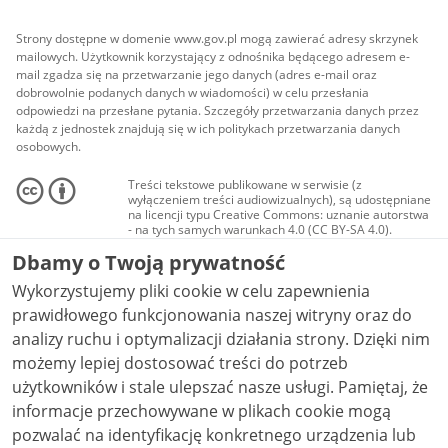
Strony dostępne w domenie www.gov.pl mogą zawierać adresy skrzynek
mailowych. Użytkownik korzystający z odnośnika będącego adresem e-
mail zgadza się na przetwarzanie jego danych (adres e-mail oraz
dobrowolnie podanych danych w wiadomości) w celu przesłania
odpowiedzi na przesłane pytania. Szczegóły przetwarzania danych przez
każdą z jednostek znajdują się w ich politykach przetwarzania danych
osobowych.
Treści tekstowe publikowane w serwisie (z
wyłączeniem treści audiowizualnych), są udostępniane
na licencji typu Creative Commons: uznanie autorstwa
- na tych samych warunkach 4.0 (CC BY-SA 4.0).
Materiały audiowizualne, w tym zdjęcia, materiały
Dbamy o Twoją prywatność
audio i wideo, są udostępniane na licencji typu
Creative Commons: uznanie autorstwa użycie
Wykorzystujemy pliki cookie w celu zapewnienia
niekomercyjne - bez utworów zależnych 4.0 (CC BY-
NC-ND 4.0), o ile nie jest to stwierdzone inaczej.
prawidłowego funkcjonowania naszej witryny oraz do
analizy ruchu i optymalizacji działania strony. Dzięki nim
możemy lepiej dostosować treści do potrzeb
użytkowników i stale ulepszać nasze usługi. Pamiętaj, że
informacje przechowywane w plikach cookie mogą
pozwalać na identyfikację konkretnego urządzenia lub