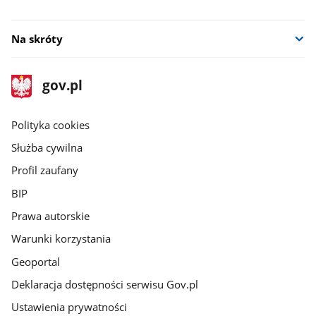
Na skróty
stopka
Strona
gov.pl
gov.pl
główna
gov.pl
Polityka cookies
Służba cywilna
Profil zaufany
BIP
Prawa autorskie
Warunki korzystania
Geoportal
Deklaracja dostępności serwisu Gov.pl
Ustawienia prywatności