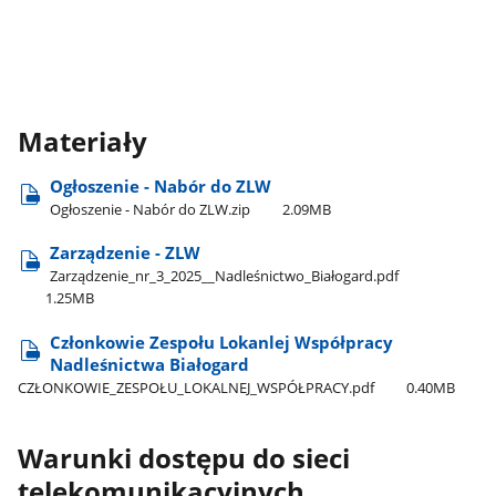
Materiały
Ogłoszenie - Nabór do ZLW
Ogłoszenie - Nabór do ZLW.zip
2.09MB
Zarządzenie - ZLW
Zarządzenie​_nr​_3​_2025​_​_Nadleśnictwo​_Białogard.pdf
1.25MB
Członkowie Zespołu Lokanlej Współpracy
Nadleśnictwa Białogard
CZŁONKOWIE​_ZESPOŁU​_LOKALNEJ​_WSPÓŁPRACY.pdf
0.40MB
Warunki dostępu do sieci
telekomunikacyjnych