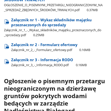
OGŁOSZENIE​_O​_PISEMNYM​_PRZETARGU​_NIEOGRANICZONYM​_NA​
_SPRZEDAŻ​_ZBĘDNYCH​_ŚRODKÓW​_TRWAŁYCH.pdf
0.37MB
Załącznik nr 1 - Wykaz składników majątku
przeznaczonych do sprzedaży
Załącznik​_nr​_1​_-​_Wykaz​_składników​_majątku​_przeznaczonych​_do​
_sprzedaży.pdf
0.25MB
Załącznik nr 2 - Formularz ofertowy
Załącznik​_nr​_2​_-​_Formularz​_ofertowy.pdf
0.16MB
Załącznik nr 3 - Informacja RODO
Załącznik​_nr​_3​_-​_Informacja​_RODO.pdf
0.16MB
Ogłoszenie o pisemnym przetargu
nieograniczonym na dzierżawę
gruntów pokrytych wodami
bedących w zarządzie
Nadleśnictwa Białogard