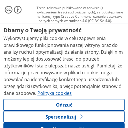
Treści tekstowe publikowane w serwisie (z
wyłączeniem treści audiowizualnych), są udostępniane
na licencji typu Creative Commons: uznanie autorstwa
- na tych samych warunkach 4.0 (CC BY-SA 4.0).
Materiały audiowizualne, w tym zdjęcia, materiały
Dbamy o Twoją prywatność
audio i wideo, są udostępniane na licencji typu
Creative Commons: uznanie autorstwa użycie
Wykorzystujemy pliki cookie w celu zapewnienia
niekomercyjne - bez utworów zależnych 4.0 (CC BY-
NC-ND 4.0), o ile nie jest to stwierdzone inaczej.
prawidłowego funkcjonowania naszej witryny oraz do
analizy ruchu i optymalizacji działania strony. Dzięki nim
możemy lepiej dostosować treści do potrzeb
użytkowników i stale ulepszać nasze usługi. Pamiętaj, że
informacje przechowywane w plikach cookie mogą
pozwalać na identyfikację konkretnego urządzenia lub
przeglądarki użytkownika, a więc potencjalnie stanowić
dane osobowe.
Polityka cookies
Odrzuć
Spersonalizuj