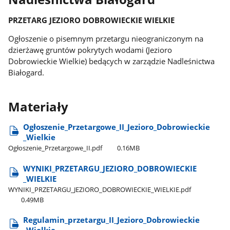
PRZETARG JEZIORO DOBROWIECKIE WIELKIE
Ogłoszenie
o pisemnym przetargu nieograniczonym na
dzierżawę gruntów pokrytych wodami (Jezioro
Dobrowieckie Wielkie) bedących w zarządzie Nadleśnictwa
Białogard.
Materiały
Ogłoszenie​_Przetargowe​_II​_Jezioro​_Dobrowieckie​
_Wielkie
Ogłoszenie​_Przetargowe​_II.pdf
0.16MB
WYNIKI​_PRZETARGU​_JEZIORO​_DOBROWIECKIE​
_WIELKIE
WYNIKI​_PRZETARGU​_JEZIORO​_DOBROWIECKIE​_WIELKIE.pdf
0.49MB
Regulamin​_przetargu​_II​_Jezioro​_Dobrowieckie​