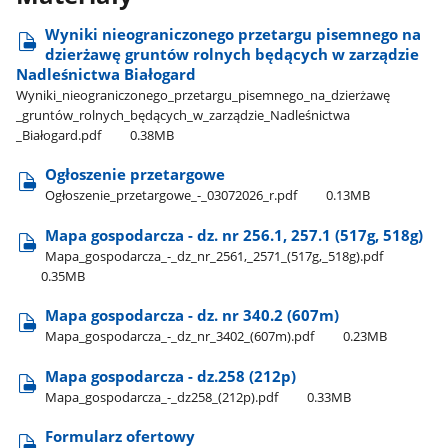
Wyniki nieograniczonego przetargu pisemnego na
dzierżawę gruntów rolnych będących w zarządzie
Nadleśnictwa Białogard
Wyniki​_nieograniczonego​_przetargu​_pisemnego​_na​_dzierżawę​
_gruntów​_rolnych​_będących​_w​_zarządzie​_Nadleśnictwa​
_Białogard.pdf
0.38MB
Ogłoszenie przetargowe
Ogłoszenie​_przetargowe​_-​_03072026​_r.pdf
0.13MB
Mapa gospodarcza - dz. nr 256.1, 257.1 (517g, 518g)
Mapa​_gospodarcza​_-​_dz​_nr​_2561,​_2571​_(517g,​_518g).pdf
0.35MB
Mapa gospodarcza - dz. nr 340.2 (607m)
Mapa​_gospodarcza​_-​_dz​_nr​_3402​_(607m).pdf
0.23MB
Mapa gospodarcza - dz.258 (212p)
Mapa​_gospodarcza​_-​_dz258​_(212p).pdf
0.33MB
Formularz ofertowy