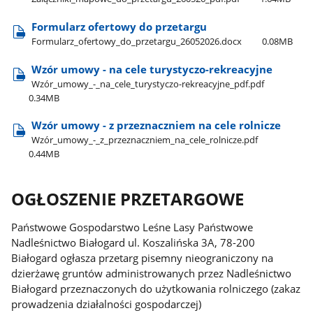
Formularz ofertowy do przetargu
Formularz​_ofertowy​_do​_przetargu​_26052026.docx
0.08MB
Wzór umowy - na cele turystyczo-rekreacyjne
Wzór​_umowy​_-​_na​_cele​_turystyczo-rekreacyjne​_pdf.pdf
0.34MB
Wzór umowy - z przeznaczniem na cele rolnicze
Wzór​_umowy​_-​_z​_przeznaczniem​_na​_cele​_rolnicze.pdf
0.44MB
OGŁOSZENIE PRZETARGOWE
Państwowe Gospodarstwo Leśne Lasy Państwowe
Nadleśnictwo Białogard ul. Koszalińska 3A, 78-200
Białogard ogłasza przetarg pisemny nieograniczony na
dzierżawę gruntów administrowanych przez Nadleśnictwo
Białogard przeznaczonych do użytkowania rolniczego (zakaz
prowadzenia działalności gospodarczej)