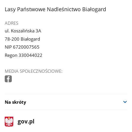
stopka
Lasy Państwowe Nadleśnictwo Białogard
ADRES
ul. Koszalińska 3A
78-200 Białogard
NIP 6720007565
Regon 330044022
MEDIA SPOŁECZNOŚCIOWE:
Na skróty
stopka
Strona
gov.pl
gov.pl
główna