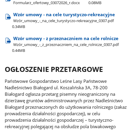
Formularz​_ofertowy​_03072026​_r.docx
0.08MB
Wzór umowy - na cele turystyczo-rekreacyjne
Wzór​_umowy​_-​_na​_cele​_turystyczo-rekreacyjne​_0307.pdf
0.34MB
Wzór umowy - z przeznaczniem na cele rolnicze
Wzór​_umowy​_-​_z​_przeznaczniem​_na​_cele​_rolnicze​_0307.pdf
0.44MB
OGŁOSZENIE PRZETARGOWE
Państwowe Gospodarstwo Leśne Lasy Państwowe
Nadleśnictwo Białogard ul. Koszalińska 3A, 78-200
Białogard ogłasza przetarg pisemny nieograniczony na
dzierżawę gruntów administrowanych przez Nadleśnictwo
Białogard przeznaczonych do użytkowania rolniczego (zakaz
prowadzenia działalności gospodarczej), w celu
prowadzenia działalności gospodarczej – turystyczno-
rekreacyjnej polegającej na obsłudze pola biwakowego