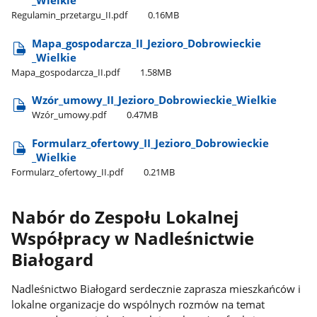
_Wielkie
Regulamin​_przetargu​_II.pdf
0.16MB
Mapa​_gospodarcza​_II​_Jezioro​_Dobrowieckie​
_Wielkie
Mapa​_gospodarcza​_II.pdf
1.58MB
Wzór​_umowy​_II​_Jezioro​_Dobrowieckie​_Wielkie
Wzór​_umowy.pdf
0.47MB
Formularz​_ofertowy​_II​_Jezioro​_Dobrowieckie​
_Wielkie
Formularz​_ofertowy​_II.pdf
0.21MB
Nabór do Zespołu Lokalnej
Współpracy w Nadleśnictwie
Białogard
Nadleśnictwo Białogard serdecznie zaprasza mieszkańców i
lokalne organizacje do wspólnych rozmów na temat