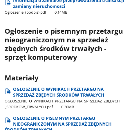
Informacja o zamiarze przeprowadzenia transakcji
zamiany nieruchomości
Ogłoszenie​_(podpis).pdf
0.14MB
Ogłoszenie o pisemnym przetargu
nieograniczonym na sprzedaż
zbędnych środków trwałych -
sprzęt komputerowy
Materiały
OGŁOSZENIE O WYNIKACH PRZETARGU NA
SPRZEDAŻ ZBĘDYCH ŚRODKÓW TRWAŁYCH
OGŁOSZENIE​_O​_WYNIKACH​_PRZETARGU​_NA​_SPRZEDAŻ​_ZBĘDYCH​
_ŚRODKÓW​_TRWAŁYCH.pdf
0.20MB
OGŁOSZENIE O PISEMNYM PRZETARGU
NIEOGRANICZONYM NA SPRZEDAŻ ZBĘDNYCH
ŚRODKÓW TRWAŁYCH