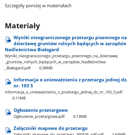
Szczegóły poniżej w materiałach
Materiały
Wyniki nieograniczonego przetargu pisemnego na
dzierżawę gruntów rolnych będących w zarządzie
Nadleśnictwa Białogard
Wyniki​_nieograniczonego​_przetargu​_pisemnego​_na​_dzierżawę​
_gruntów​_rolnych​_będących​_w​_zarządzie​_Nadleśnictwa​
_Białogard.pdf
0.38MB
Informacja o unieważnieniu z przetargu jednej dz.
nr. 103 5
Informacja​_o​_unieważnieniu​_z​_przetargu​_jednej​_dz​_nr​_103​_5.pdf
0.11MB
Ogłoszenie przetargowe
Ogłoszenie​_przetargowe.pdf
0.13MB
Załączniki mapowe do przetargu
Załączniki​_mapowe​_do​_przetargu​_260526​_pdf.pdf
1.64MB