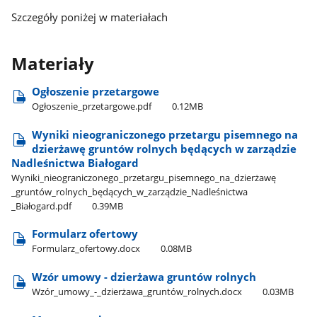
Szczegóły poniżej w materiałach
Materiały
Ogłoszenie przetargowe
Ogłoszenie​_przetargowe.pdf
0.12MB
Wyniki nieograniczonego przetargu pisemnego na
dzierżawę gruntów rolnych będących w zarządzie
Nadleśnictwa Białogard
Wyniki​_nieograniczonego​_przetargu​_pisemnego​_na​_dzierżawę​
_gruntów​_rolnych​_będących​_w​_zarządzie​_Nadleśnictwa​
_Białogard.pdf
0.39MB
Formularz ofertowy
Formularz​_ofertowy.docx
0.08MB
Wzór umowy - dzierżawa gruntów rolnych
Wzór​_umowy​_-​_dzierżawa​_gruntów​_rolnych.docx
0.03MB