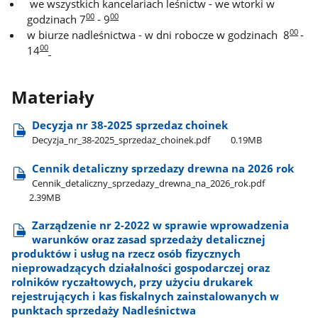
we wszystkich kancelariach leśnictw - we wtorki w
00
00
godzinach 7
- 9
00
w biurze nadleśnictwa - w dni robocze w godzinach 8
-
00
14
Materiały
Decyzja nr 38-2025 sprzedaz choinek
Decyzja​_nr​_38-2025​_sprzedaz​_choinek.pdf
0.19MB
Cennik detaliczny sprzedazy drewna na 2026 rok
Cennik​_detaliczny​_sprzedazy​_drewna​_na​_2026​_rok.pdf
2.39MB
Zarządzenie nr 2-2022 w sprawie wprowadzenia
warunków oraz zasad sprzedaży detalicznej
produktów i usług na rzecz osób fizycznych
nieprowadzących działalności gospodarczej oraz
rolników ryczałtowych, przy użyciu drukarek
rejestrujących i kas fiskalnych zainstalowanych w
punktach sprzedaży Nadleśnictwa