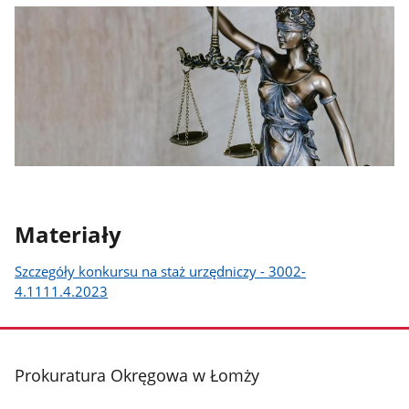
Materiały
Szczegóły konkursu na staż urzędniczy - 3002-
4.1111.4.2023
stopka
Prokuratura Okręgowa w Łomży