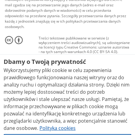
mail zgadza się na przetwarzanie jego danych (adres e-mail oraz
dobrowolnie podanych danych w wiadomości) w celu przesłania
odpowiedzi na przesłane pytania. Szczegóły przetwarzania danych przez
każdą z jednostek znajdują się w ich politykach przetwarzania danych
osobowych.
Treści tekstowe publikowane w serwisie (z
wyłączeniem treści audiowizualnych), są udostępniane
na licencji typu Creative Commons: uznanie autorstwa
- na tych samych warunkach 4.0 (CC BY-SA 4.0).
Materiały audiowizualne, w tym zdjęcia, materiały
Dbamy o Twoją prywatność
audio i wideo, są udostępniane na licencji typu
Creative Commons: uznanie autorstwa użycie
Wykorzystujemy pliki cookie w celu zapewnienia
niekomercyjne - bez utworów zależnych 4.0 (CC BY-
NC-ND 4.0), o ile nie jest to stwierdzone inaczej.
prawidłowego funkcjonowania naszej witryny oraz do
analizy ruchu i optymalizacji działania strony. Dzięki nim
możemy lepiej dostosować treści do potrzeb
użytkowników i stale ulepszać nasze usługi. Pamiętaj, że
informacje przechowywane w plikach cookie mogą
pozwalać na identyfikację konkretnego urządzenia lub
przeglądarki użytkownika, a więc potencjalnie stanowić
dane osobowe.
Polityka cookies