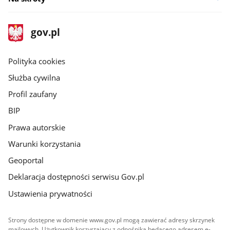
stopka
Strona
gov.pl
gov.pl
główna
gov.pl
Polityka cookies
Służba cywilna
Profil zaufany
BIP
Prawa autorskie
Warunki korzystania
Geoportal
Deklaracja dostępności serwisu Gov.pl
Ustawienia prywatności
Strony dostępne w domenie www.gov.pl mogą zawierać adresy skrzynek
mailowych. Użytkownik korzystający z odnośnika będącego adresem e-