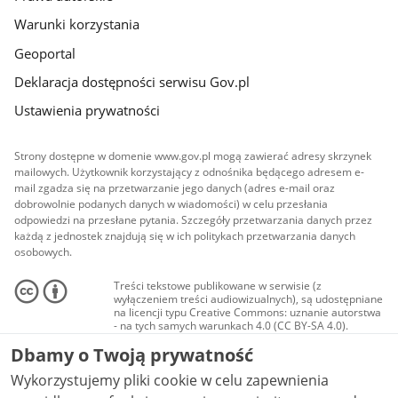
Warunki korzystania
Geoportal
Deklaracja dostępności serwisu Gov.pl
Ustawienia prywatności
Strony dostępne w domenie www.gov.pl mogą zawierać adresy skrzynek
mailowych. Użytkownik korzystający z odnośnika będącego adresem e-
mail zgadza się na przetwarzanie jego danych (adres e-mail oraz
dobrowolnie podanych danych w wiadomości) w celu przesłania
odpowiedzi na przesłane pytania. Szczegóły przetwarzania danych przez
każdą z jednostek znajdują się w ich politykach przetwarzania danych
osobowych.
Treści tekstowe publikowane w serwisie (z
wyłączeniem treści audiowizualnych), są udostępniane
na licencji typu Creative Commons: uznanie autorstwa
- na tych samych warunkach 4.0 (CC BY-SA 4.0).
Materiały audiowizualne, w tym zdjęcia, materiały
Dbamy o Twoją prywatność
audio i wideo, są udostępniane na licencji typu
Creative Commons: uznanie autorstwa użycie
Wykorzystujemy pliki cookie w celu zapewnienia
niekomercyjne - bez utworów zależnych 4.0 (CC BY-
NC-ND 4.0), o ile nie jest to stwierdzone inaczej.