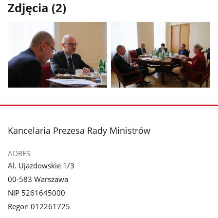
Zdjęcia (2)
Pokaż
Pokaż
zdjęcie
zdjęcie
1
2
z
z
stopka
Kancelaria Prezesa Rady Ministrów
galerii.
galerii.
ADRES
Al. Ujazdowskie 1/3
00-583 Warszawa
NIP 5261645000
Regon 012261725