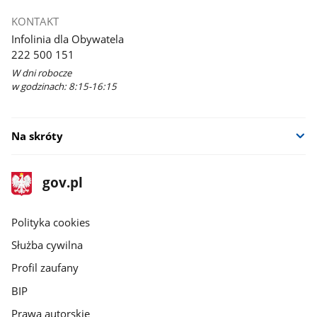
KONTAKT
Infolinia dla Obywatela
222 500 151
W dni robocze
w godzinach: 8:15-16:15
Na skróty
stopka
Strona
gov.pl
gov.pl
główna
gov.pl
Polityka cookies
Służba cywilna
Profil zaufany
BIP
Prawa autorskie