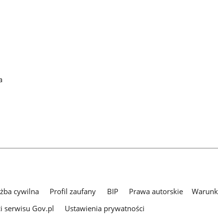
a
użba cywilna
Profil zaufany
BIP
Prawa autorskie
Warunki
i serwisu Gov.pl
Ustawienia prywatności