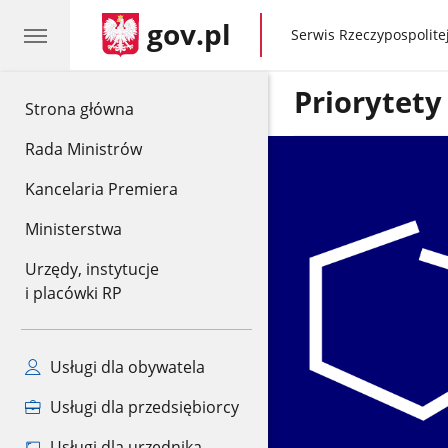
gov.pl
gov.pl
Serwis Rzeczypospolitej
Priorytety
gov.pl
Strona główna
Rada Ministrów
Kancelaria Premiera
Ministerstwa
Urzędy, instytucje
i placówki RP
Usługi dla obywatela
Usługi dla przedsiębiorcy
Usługi dla urzędnika