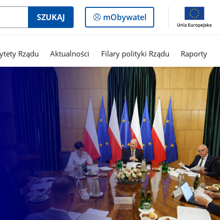
Logowanie
SZUKAJ
mObywatel
do
panelu
rytety Rządu
Aktualności
Filary polityki Rządu
Raporty