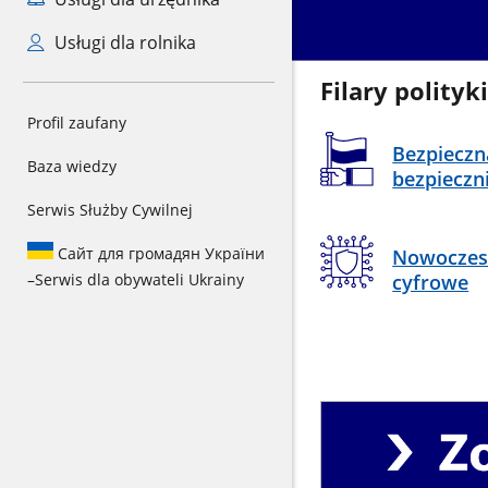
Usługi dla rolnika
Filary polityk
Profil zaufany
Bezpieczn
Baza wiedzy
bezpieczn
Serwis Służby Cywilnej
Сайт для громадян України
Nowoczes
–
Serwis dla obywateli Ukrainy
cyfrowe
Zobacz
priorytety
Rządu