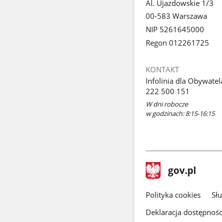
Al. Ujazdowskie 1/3
00-583 Warszawa
NIP 5261645000
Regon 012261725
KONTAKT
Infolinia dla Obywatel
222 500 151
W dni robocze
w godzinach: 8:15-16:15
stopka
Strona
gov.pl
gov.pl
główna
gov.pl
Polityka cookies
Sł
Deklaracja dostępnośc