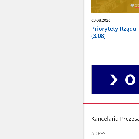
03.08.2026
Priorytety Rządu -
(3.08)
O
komitecie
stopka
Kancelaria Prezes
ADRES