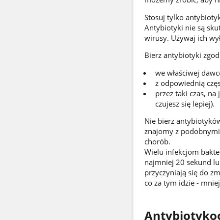
Stosuj tylko antybiotyk
Antybiotyki nie są sk
wirusy. Używaj ich wy
Bierz antybiotyki zgod
we właściwej dawc
z odpowiednią częs
przez taki czas, na
czujesz się lepiej).
Nie bierz antybiotyków 
znajomy z podobnymi
chorób.
Wielu infekcjom bakte
najmniej 20 sekund lu
przyczyniają się do zm
co za tym idzie - mni
Antybiotyko