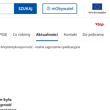
Logowanie
SZUKAJ
mObywatel
do
panelu
PSSE
Co robimy
Aktualności
Kontakt
Do pobrania
Antybiotykooporność - realne zagrożenie cywilizacyjne
em była
tępność
eczeństwo