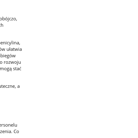
obójczo,
ch
enicylina,
ów ułatwia
abiegów
do rozwoju
 mogą stać
uteczne, a
ersonelu
zenia. Co