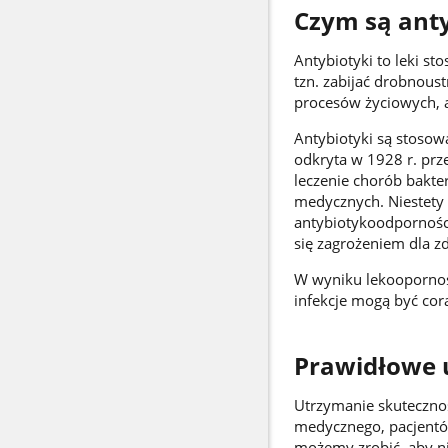
Czym są anty
Antybiotyki to leki s
tzn. zabijać drobnous
procesów życiowych, 
Antybiotyki są stosow
odkryta w 1928 r. prz
leczenie chorób bakt
medycznych. Niestety
antybiotykoodporności.
się zagrożeniem dla z
W wyniku lekoopornośc
infekcje mogą być cor
Prawidłowe 
Utrzymanie skuteczno
medycznego, pacjentów
możemy zrobić, aby n