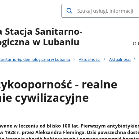
 Stacja Sanitarno-
ogiczna w Lubaniu
O 
Sanitarno-Epidemiologiczna w Lubaniu
Aktualności
Aktualności
ykooporność - realne
ie cywilizacyjne
owane w leczeniu od blisko 100 lat. Pierwszym antybiotyki
 w 1928 r. przez Aleksandra Fleminga. Dziś powszechna dos
ia leczenie chorób bakteryjnych i pomaga zapewnić bezpi