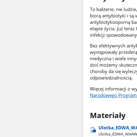
To bakterie, nie ludz
biorą antybiotyki i są
antybiotykooporną ba
etapie życia. Już tera
infekcji spowodowany
Bez efektywnych anty
występowały przederą
medyczna i wiele inny
dziś możemy skuteczni
choroby da się wylecz
odpowiedzialnością.
Więcej informacji o w
Narodowego Programu
Materiały
Ulotka​_EDWA​_
Ulotka​_EDWA​_WAAW