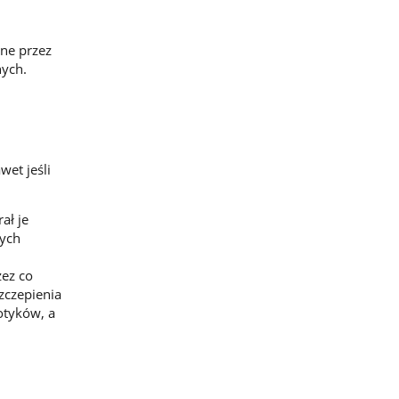
ane przez
nych.
wet jeśli
ał je
ych
zez co
zczepienia
iotyków, a