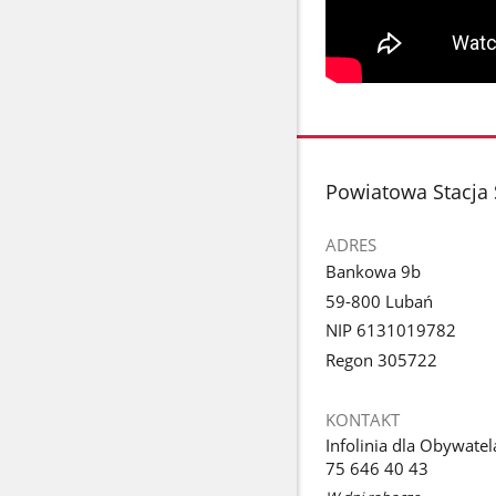
stopka
Powiatowa Stacja 
ADRES
Bankowa 9b
59-800 Lubań
NIP 6131019782
Regon 305722
KONTAKT
Infolinia dla Obywatel
75 646 40 43