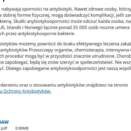
ie, nabywają oporności na antybiotyki. Nawet zdrowe osoby, którz
 w dobrej formie fizycznej, mogą doświadczyć komplikacji, jeśli zar
kterią. Skutki anybiotykooporności może odczuć każda osoba, n
z UE, Islandii i Norwegii łącznie ponad 35 000 osób rocznie umiera
ch przez antybiotykooporne bakterie.
biotyków możemy powrócić do braku efektywnego leczenia zakaż
antybiotyków Przeszczepy organów, chemioterapia, intensywna 
ch procedur mogą być w przyszłości znacznie utrudnione. Choro
e zapobiegać, będą się znów szerzyć w społeczeństwieć. Nie wsz
yć. Dlatego zapobieganie antybiotykoodporności jest naszą wspó
ydarzeniu oraz o stosowaniu antybiotyków znajdziesz na stronie
 Ochrony Antybiotyków.
WAAW
.pdf
0.90MB