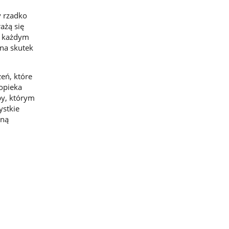
y rzadko
ażą się
a każdym
 na skutek
eń, które
opieka
by, którym
ystkie
lną