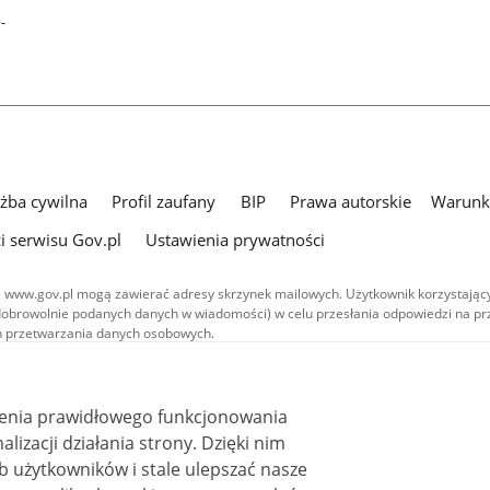
-
użba cywilna
Profil zaufany
BIP
Prawa autorskie
Warunki
i serwisu Gov.pl
Ustawienia prywatności
 www.gov.pl mogą zawierać adresy skrzynek mailowych. Użytkownik korzystający
dobrowolnie podanych danych w wiadomości) w celu przesłania odpowiedzi na prz
ach przetwarzania danych osobowych.
we publikowane w serwisie (z wyłączeniem treści audiowizualnych), są
 na licencji typu Creative Commons: uznanie autorstwa - na tych samych
 (CC BY-SA 4.0). Materiały audiowizualne, w tym zdjęcia, materiały audio i wideo
ienia prawidłowego funkcjonowania
ane na licencji typu Creative Commons: uznanie autorstwa użycie niekomercyjne 
ależnych 4.0 (CC BY-NC-ND 4.0), o ile nie jest to stwierdzone inaczej.
i działania strony. Dzięki nim
 użytkowników i stale ulepszać nasze