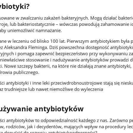
biotyki?
tosowane w zwalczaniu zakażeń bakteryjnych. Mogą działać bakteri
troje, lub bakteriostatycznie – wówczas powodują zahamowanie i
aby uniemożliwić namnażanie.
ane w leczeniu od blisko 100 lat. Pierwszym antybiotykiem była p
ez Aleksandra Fleminga. Dziś powszechna dostępność antybiotyk
eryjnych i pomaga zapewnić bezpieczeństwo przy wykonywaniu z
 niewłaściwe stosowanie i nadużywanie antybiotyków prowadzi 
 Nowe szczepy bakterii, na które nie działają znane antybiotyki,
drowia publicznego.
i antybiotyki i inne leki przeciwdrobnoustrojowe stają się niesk
az trudniejsze lub nawet niemożliwe do wyleczenia
używanie antybiotyków
ści antybiotyków to odpowiedzialność każdego z nas. Zarówno p
, rodziców, jak i decydentów, mających wpływ na procedury lec
ie dopuścić do rozwoju antybiotykoodporności?