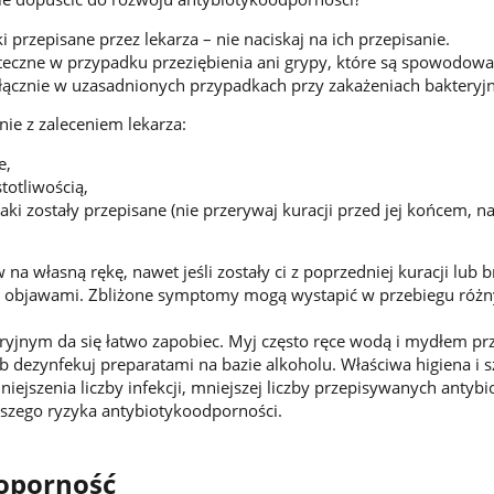
i przepisane przez lekarza – nie naciskaj na ich przepisanie.
uteczne w przypadku przeziębienia ani grypy, które są spowodow
łącznie w uzasadnionych przypadkach przy zakażeniach bakteryj
nie z zaleceniem lekarza:
e,
totliwością,
 jaki zostały przepisane (nie przerywaj kuracji przed jej końcem, na
na własną rękę, nawet jeśli zostały ci z poprzedniej kuracji lub br
 objawami. Zbliżone symptomy mogą wystapić w przebiegu różn
ryjnym da się łatwo zapobiec. Myj często ręce wodą i mydłem pr
b dezynfekuj preparatami na bazie alkoholu. Właściwa higiena i s
niejszenia liczby infekcji, mniejszej liczby przepisywanych antyb
ejszego ryzyka antybiotykoodporności.
oporność