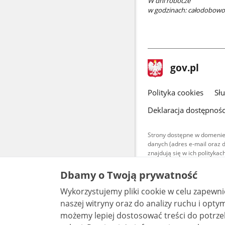
W dni robocze
w godzinach: całodobowo
stopka
Strona
gov.pl
gov.pl
główna
gov.pl
Polityka cookies
Sł
Deklaracja dostępnośc
Strony dostępne w domenie
danych (adres e-mail oraz 
znajdują się w ich polityk
Treści teksto
Dbamy o Twoją prywatność
udostępniane
warunkach 4.0
Wykorzystujemy pliki cookie w celu zapewn
są udostępni
bez utworów z
naszej witryny oraz do analizy ruchu i optymalizacj
możemy lepiej dostosować treści do potrzeb