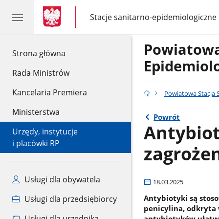
gov.pl
gov.pl
Stacje sanitarno-epidemiologiczne
gov.pl
Stacje
sanitarno-
epidemiologiczne
Powiatowa
gov.pl
Strona główna
Epidemiol
Rada Ministrów
Kancelaria Premiera
Powiatowa Stacja 
Ministerstwa
Powrót
Antybiot
Urzędy, instytucje
i placówki RP
zagrożen
Usługi dla obywatela
18.03.2025
Antybiotyki są stos
Usługi dla przedsiębiorcy
penicylina, odkryta
Usługi dla urzędnika
antybiotyków ułatw