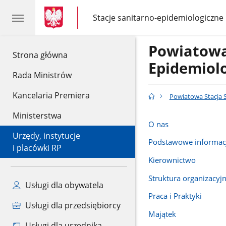
gov.pl
gov.pl
Stacje sanitarno-epidemiologiczne
gov.pl
Stacje
sanitarno-
epidemiologiczne
Powiatowa
gov.pl
Strona główna
Epidemiol
Rada Ministrów
Kancelaria Premiera
Powiatowa Stacja 
Ministerstwa
O nas
Urzędy, instytucje
Podstawowe informac
i placówki RP
Kierownictwo
Struktura organizacyj
Usługi dla obywatela
Praca i Praktyki
Usługi dla przedsiębiorcy
Majątek
Usługi dla urzędnika