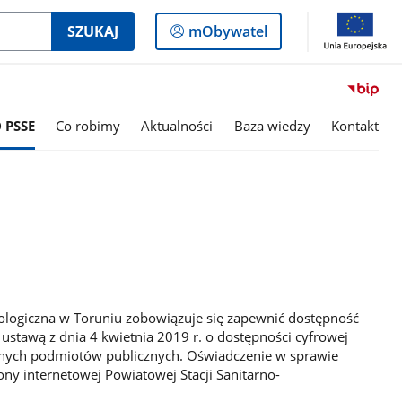
Logowanie
SZUKAJ
mObywatel
do
panelu
 PSSE
Co robimy
Aktualności
Baza wiedzy
Kontakt
ologiczna w Toruniu zobowiązuje się zapewnić dostępność
 ustawą z dnia 4 kwietnia 2019 r. o dostępności cyfrowej
bilnych podmiotów publicznych. Oświadczenie w sprawie
ny internetowej Powiatowej Stacji Sanitarno-