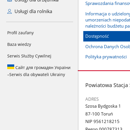
Sprawozdania finans
Usługi dla rolnika
Informacja o udzielon
umorzeniach niepoda
należności budżetu p
Profil zaufany
Dostępność
Baza wiedzy
Ochrona Danych Oso
Serwis Służby Cywilnej
Polityka prywatności
Сайт для громадян України
–
Serwis dla obywateli Ukrainy
stopka
Powiatowa Stacja 
ADRES
Szosa Bydgoska 1
87-100 Toruń
NIP 9561218215
Regon 000787313