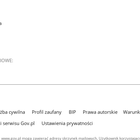
a
IOWE:
użba cywilna
Profil zaufany
BIP
Prawa autorskie
Warunki
i serwisu Gov.pl
Ustawienia prywatności
 www.gov.pl mogą zawierać adresy skrzynek mailowych. Użytkownik korzystający