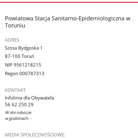
stopka
Powiatowa Stacja Sanitarno-Epidemiologiczna w
Toruniu
ADRES
Szosa Bydgoska 1
87-100 Toruń
NIP 9561218215
Regon 000787313
KONTAKT
Infolinia dla Obywatela
56 62 250 29
W dni robocze
w godzinach: -
MEDIA SPOŁECZNOŚCIOWE: