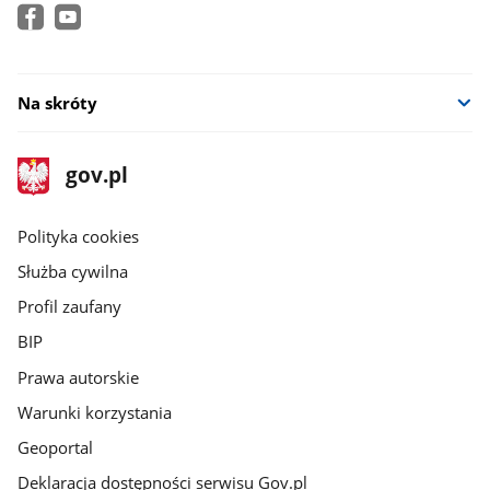
Na skróty
stopka
Strona
gov.pl
gov.pl
główna
gov.pl
Polityka cookies
Służba cywilna
Profil zaufany
BIP
Prawa autorskie
Warunki korzystania
Geoportal
Deklaracja dostępności serwisu Gov.pl