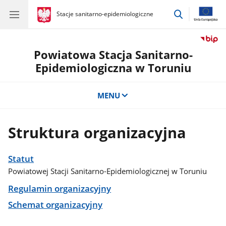
przejdź
gov.pl
Stacje sanitarno-epidemiologiczne
gov.pl
Stacje
do
sanitarno-
wyszukiwar
epidemiologiczne
Powiatowa Stacja Sanitarno-
Epidemiologiczna w Toruniu
MENU
Struktura organizacyjna
Statut
Powiatowej Stacji Sanitarno-Epidemiologicznej w Toruniu
Regulamin organizacyjny
Schemat organizacyjny