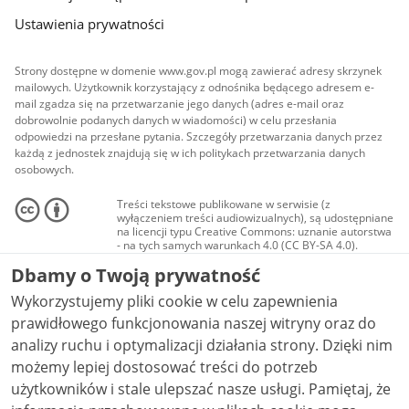
Ustawienia prywatności
Strony dostępne w domenie www.gov.pl mogą zawierać adresy skrzynek
mailowych. Użytkownik korzystający z odnośnika będącego adresem e-
mail zgadza się na przetwarzanie jego danych (adres e-mail oraz
dobrowolnie podanych danych w wiadomości) w celu przesłania
odpowiedzi na przesłane pytania. Szczegóły przetwarzania danych przez
każdą z jednostek znajdują się w ich politykach przetwarzania danych
osobowych.
Treści tekstowe publikowane w serwisie (z
wyłączeniem treści audiowizualnych), są udostępniane
na licencji typu Creative Commons: uznanie autorstwa
- na tych samych warunkach 4.0 (CC BY-SA 4.0).
Materiały audiowizualne, w tym zdjęcia, materiały
Dbamy o Twoją prywatność
audio i wideo, są udostępniane na licencji typu
Creative Commons: uznanie autorstwa użycie
Wykorzystujemy pliki cookie w celu zapewnienia
niekomercyjne - bez utworów zależnych 4.0 (CC BY-
NC-ND 4.0), o ile nie jest to stwierdzone inaczej.
prawidłowego funkcjonowania naszej witryny oraz do
analizy ruchu i optymalizacji działania strony. Dzięki nim
możemy lepiej dostosować treści do potrzeb
użytkowników i stale ulepszać nasze usługi. Pamiętaj, że