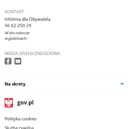
KONTAKT
Infolinia dla Obywatela
56 62 250 29
W dni robocze
w godzinach: -
MEDIA SPOŁECZNOŚCIOWE:
Na skróty
stopka
Strona
gov.pl
gov.pl
główna
gov.pl
Polityka cookies
Służba cywilna