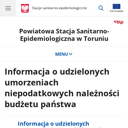
przejdź
gov.pl
Stacje sanitarno-epidemiologiczne
gov.pl
Stacje
do
sanitarno-
wyszukiwar
epidemiologiczne
Powiatowa Stacja Sanitarno-
Epidemiologiczna w Toruniu
MENU
Informacja o udzielonych
umorzeniach
niepodatkowych należności
budżetu państwa
Informacja o udzielonych