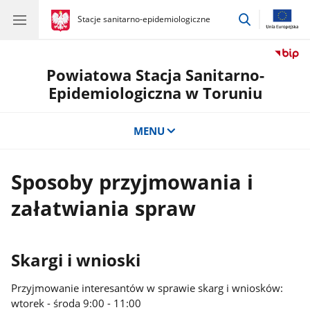
przejdź
gov.pl
Stacje sanitarno-epidemiologiczne
gov.pl
Stacje
do
sanitarno-
wyszukiwar
epidemiologiczne
Powiatowa Stacja Sanitarno-
Epidemiologiczna w Toruniu
MENU
Sposoby przyjmowania i
załatwiania spraw
Skargi i wnioski
Przyjmowanie interesantów w sprawie skarg i wniosków:
wtorek - środa 9:00 - 11:00