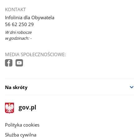
KONTAKT
Infolinia dla Obywatela
56 62 250 29
W dni robocze
w godzinach: -
MEDIA SPOŁECZNOŚCIOWE:
Na skróty
stopka
Strona
gov.pl
gov.pl
główna
gov.pl
Polityka cookies
Służba cywilna