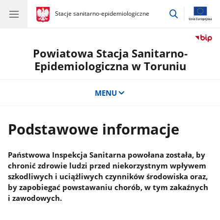
przejdź
gov.pl
Stacje sanitarno-epidemiologiczne
gov.pl
Stacje
do
sanitarno-
wyszukiwar
epidemiologiczne
Powiatowa Stacja Sanitarno-
Epidemiologiczna w Toruniu
MENU
Podstawowe informacje
Państwowa Inspekcja Sanitarna powołana została, by
chronić zdrowie ludzi przed niekorzystnym wpływem
szkodliwych i uciążliwych czynników środowiska oraz,
by zapobiegać powstawaniu chorób, w tym zakaźnych
i zawodowych.