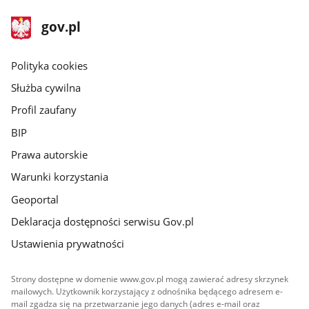
stopka
Strona
gov.pl
gov.pl
główna
gov.pl
Polityka cookies
Służba cywilna
Profil zaufany
BIP
Prawa autorskie
Warunki korzystania
Geoportal
Deklaracja dostępności serwisu Gov.pl
Ustawienia prywatności
Strony dostępne w domenie www.gov.pl mogą zawierać adresy skrzynek
mailowych. Użytkownik korzystający z odnośnika będącego adresem e-
mail zgadza się na przetwarzanie jego danych (adres e-mail oraz