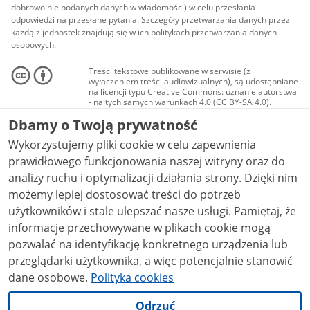
dobrowolnie podanych danych w wiadomości) w celu przesłania
odpowiedzi na przesłane pytania. Szczegóły przetwarzania danych przez
każdą z jednostek znajdują się w ich politykach przetwarzania danych
osobowych.
Treści tekstowe publikowane w serwisie (z
wyłączeniem treści audiowizualnych), są udostępniane
na licencji typu Creative Commons: uznanie autorstwa
- na tych samych warunkach 4.0 (CC BY-SA 4.0).
Materiały audiowizualne, w tym zdjęcia, materiały
Dbamy o Twoją prywatność
audio i wideo, są udostępniane na licencji typu
Creative Commons: uznanie autorstwa użycie
Wykorzystujemy pliki cookie w celu zapewnienia
niekomercyjne - bez utworów zależnych 4.0 (CC BY-
NC-ND 4.0), o ile nie jest to stwierdzone inaczej.
prawidłowego funkcjonowania naszej witryny oraz do
analizy ruchu i optymalizacji działania strony. Dzięki nim
możemy lepiej dostosować treści do potrzeb
użytkowników i stale ulepszać nasze usługi. Pamiętaj, że
informacje przechowywane w plikach cookie mogą
pozwalać na identyfikację konkretnego urządzenia lub
przeglądarki użytkownika, a więc potencjalnie stanowić
dane osobowe.
Polityka cookies
Odrzuć