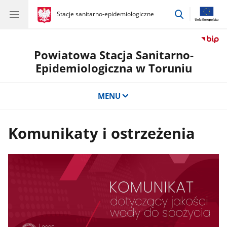
przejdź
gov.pl
Stacje sanitarno-epidemiologiczne
gov.pl
Stacje
do
sanitarno-
wyszukiwar
epidemiologiczne
Powiatowa Stacja Sanitarno-
Epidemiologiczna w Toruniu
MENU
Komunikaty i ostrzeżenia