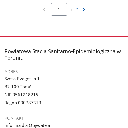
z
7
stopka
Powiatowa Stacja Sanitarno-Epidemiologiczna w
Toruniu
ADRES
Szosa Bydgoska 1
87-100 Toruń
NIP 9561218215
Regon 000787313
KONTAKT
Infolinia dla Obywatela