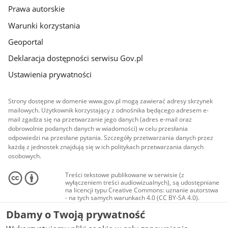
Prawa autorskie
Warunki korzystania
Geoportal
Deklaracja dostępności serwisu Gov.pl
Ustawienia prywatności
Strony dostępne w domenie www.gov.pl mogą zawierać adresy skrzynek
mailowych. Użytkownik korzystający z odnośnika będącego adresem e-
mail zgadza się na przetwarzanie jego danych (adres e-mail oraz
dobrowolnie podanych danych w wiadomości) w celu przesłania
odpowiedzi na przesłane pytania. Szczegóły przetwarzania danych przez
każdą z jednostek znajdują się w ich politykach przetwarzania danych
osobowych.
Treści tekstowe publikowane w serwisie (z
wyłączeniem treści audiowizualnych), są udostępniane
na licencji typu Creative Commons: uznanie autorstwa
- na tych samych warunkach 4.0 (CC BY-SA 4.0).
Materiały audiowizualne, w tym zdjęcia, materiały
Dbamy o Twoją prywatność
audio i wideo, są udostępniane na licencji typu
Creative Commons: uznanie autorstwa użycie