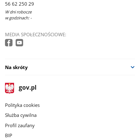
56 62 250 29
W dni robocze
w godzinach: -
MEDIA SPOŁECZNOŚCIOWE:
Na skróty
stopka
Strona
gov.pl
gov.pl
główna
gov.pl
Polityka cookies
Służba cywilna
Profil zaufany
BIP