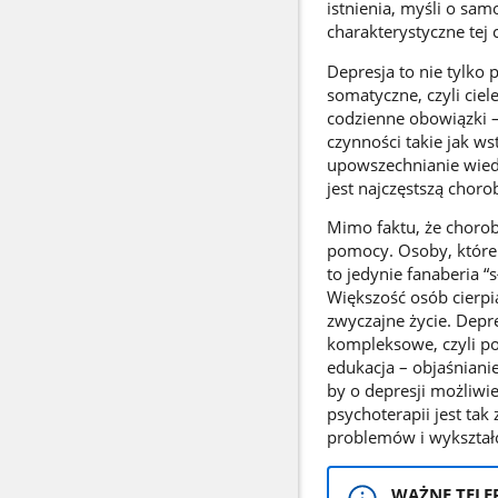
istnienia, myśli o sa
charakterystyczne tej 
Depresja to nie tylko
somatyczne, czyli cie
codzienne obowiązki –
czynności takie jak ws
upowszechnianie wiedz
jest najczęstszą chor
Mimo faktu, że chorob
pomocy. Osoby, które 
to jedynie fanaberia “
Większość osób cierpi
zwyczajne życie. Depr
kompleksowe, czyli poł
edukacja – objaśniani
by o depresji możliwie
psychoterapii jest ta
problemów i wykształc
WAŻNE TELE