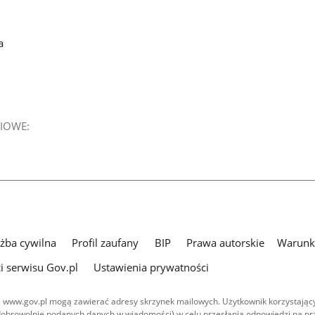
a
IOWE:
użba cywilna
Profil zaufany
BIP
Prawa autorskie
Warunki
i serwisu Gov.pl
Ustawienia prywatności
 www.gov.pl mogą zawierać adresy skrzynek mailowych. Użytkownik korzystający
dobrowolnie podanych danych w wiadomości) w celu przesłania odpowiedzi na prz