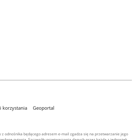
 korzystania
Geoportal
 z odnośnika będącego adresem e-mail zgadza się na przetwarzanie jego
esłane pytania. Szczegóły przetwarzania danych przez każdą z jednostek