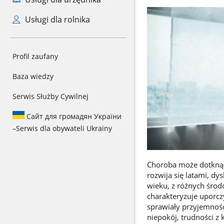
Usługi dla rolnika
Profil zaufany
Baza wiedzy
Serwis Służby Cywilnej
Сайт для громадян України
–
Serwis dla obywateli Ukrainy
Choroba może dotknąć 
rozwija się latami, dy
wieku, z różnych środ
charakteryzuje uporcz
sprawiały przyjemność
niepokój, trudności z 