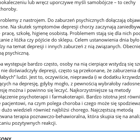
mookaleczeniu lub wręcz uporczywe myśli samobójcze – to cechy
choroby.
 problemy z nastrojem. Do zaburzeń psychicznych dołączają obja
lesne. Na skutek symptomów depresji chorzy zaczynają zaniedby
 pracę, szkołę, higienę osobistą. Problemem stają się dla nich 
tanie z łóżka czy pójście do sklepu. Celem ustanowienia dnia było
y na temat depresji i innych zaburzeń z nią związanych. Obecni
obą psychiczną.
a występuje bardzo często, osoby na nią cierpiące wstydzą się s
nie doświadczyły depresji, często są przekonane, że zaburzenia 
słabych” ludzi. Jest to, oczywiście, nieprawda (i w dodatku krzywd
ących na depresję, gdyby mogło, z pewnością wybrałoby radosne
esję można i powinno się leczyć. Najkorzystniejsze są metody
ączenie psychoterapii i farmakoterapii. Bardzo istotna jest równ
e pacjentowi, na czym polega choroba i czego może się spodziew
 dużo wiedzieli również najbliżsi chorego. Najczęstszą metodą
k zwana terapia poznawczo-behawioralna, która skupia się na anal
aniu pozytywnych reakcji.
FONY