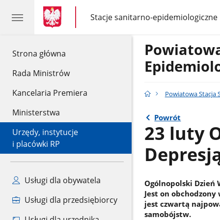
gov.pl
gov.pl
Stacje sanitarno-epidemiologiczne
gov.pl
Stacje
sanitarno-
epidemiologiczne
Powiatowa
gov.pl
Strona główna
Epidemiol
Rada Ministrów
Kancelaria Premiera
Powiatowa Stacja 
Ministerstwa
Powrót
23 luty 
Urzędy, instytucje
i placówki RP
Depresj
Usługi dla obywatela
Ogólnopolski Dzień 
Jest on obchodzony 
Usługi dla przedsiębiorcy
jest czwartą najpow
samobójstw.
Usługi dla urzędnika