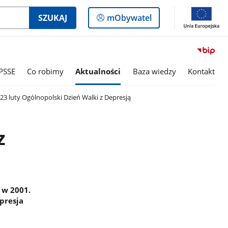
Logowanie
SZUKAJ
mObywatel
do
panelu
PSSE
Co robimy
Aktualności
Baza wiedzy
Kontakt
23 luty Ogólnopolski Dzień Walki z Depresją
z
 w 2001.
presja