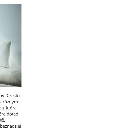
ny. Często
i w różnym
bą, którą
óre dotąd
ć),
 beznadziei