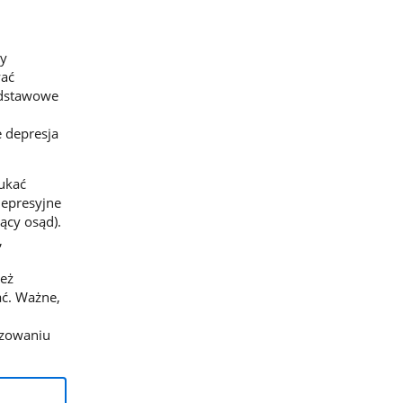
wy
wać
podstawowe
e depresja
zukać
depresyjne
zący osąd).
,
ież
ać. Ważne,
izowaniu