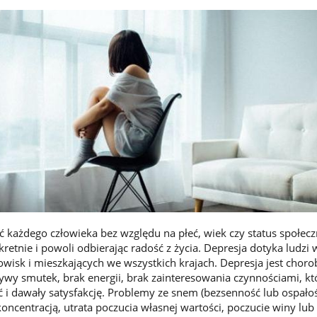
każdego człowieka bez względu na płeć, wiek czy status społecz
skretnie i powoli odbierając radość z życia. Depresja dotyka ludz
owisk i mieszkających we wszystkich krajach. Depresja jest choro
ywy smutek, brak energii, brak zainteresowania czynnościami, kt
 i dawały satysfakcję. Problemy ze snem (bezsenność lub ospałoś
koncentracją, utrata poczucia własnej wartości, poczucie winy lub