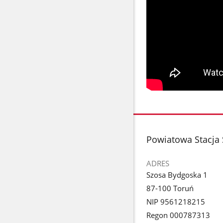
stopka
Powiatowa Stacja 
ADRES
Szosa Bydgoska 1
87-100 Toruń
NIP 9561218215
Regon 000787313