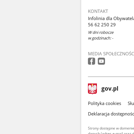
KONTAKT
Infolinia dla Obywatel
56 62 250 29
W dni robocze
w godzinach: -
MEDIA SPOŁECZNOŚC
stopka
Strona
gov.pl
gov.pl
główna
gov.pl
Polityka cookies
Sł
Deklaracja dostępnośc
Strony dostępne w domenie
danych (adres e-mail oraz 