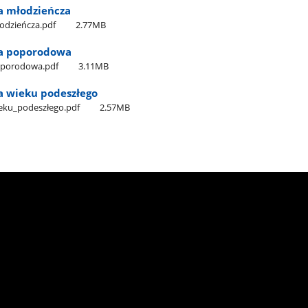
a młodzieńcza
odzieńcza.pdf
2.77MB
a poporodowa
oporodowa.pdf
3.11MB
 wieku podeszłego
eku​_podeszłego.pdf
2.57MB