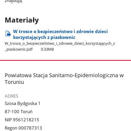
znajdują.
Materiały
W trosce o bezpieczeństwo i zdrowie dzieci
korzystających z piaskownic
W​_trosce​_o​_bezpieczeństwo​_i​_zdrowie​_dzieci​_korzystających​_z​
_piaskownic.pdf
0.33MB
stopka
Powiatowa Stacja Sanitarno-Epidemiologiczna w
Toruniu
ADRES
Szosa Bydgoska 1
87-100 Toruń
NIP 9561218215
Regon 000787313