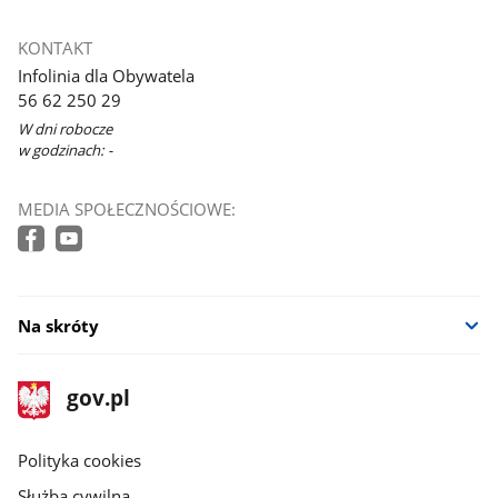
KONTAKT
Infolinia dla Obywatela
56 62 250 29
W dni robocze
w godzinach: -
MEDIA SPOŁECZNOŚCIOWE:
Na skróty
stopka
Strona
gov.pl
gov.pl
główna
gov.pl
Polityka cookies
Służba cywilna