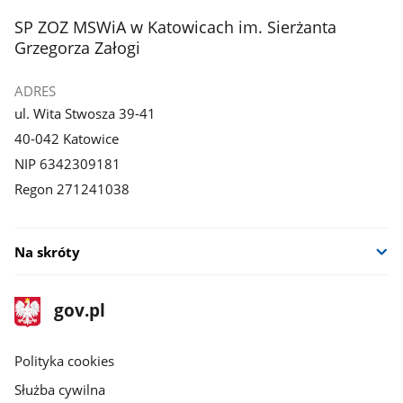
stopka
SP ZOZ MSWiA w Katowicach im. Sierżanta
Grzegorza Załogi
ADRES
ul. Wita Stwosza 39-41
40-042 Katowice
NIP 6342309181
Regon 271241038
Na skróty
stopka
Strona
gov.pl
gov.pl
główna
gov.pl
Polityka cookies
Służba cywilna