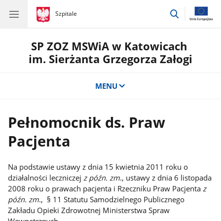
przejdź
gov.pl
Szpitale
gov.pl
Szpitale
do
wyszukiwar
SP ZOZ MSWiA w Katowicach
im. Sierżanta Grzegorza Załogi
MENU
Pełnomocnik ds. Praw
Pacjenta
Na podstawie ustawy z dnia 15 kwietnia 2011 roku o
działalności leczniczej
z późn. zm
., ustawy z dnia 6 listopada
2008 roku o prawach pacjenta i Rzeczniku Praw Pacjenta
z
późn. zm
., § 11 Statutu Samodzielnego Publicznego
Zakładu Opieki Zdrowotnej Ministerstwa Spraw