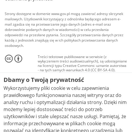
Strony dostępne w domenie www.gov.pl mogą zawierać adresy skrzynek
mailowych. Użytkownik korzystający z odnośnika będącego adresem e-
mail zgadza się na przetwarzanie jego danych (adres e-mail oraz
dobrowolnie podanych danych w wiadomości) w celu przesłania
odpowiedzi na przesłane pytania. Szczegóły przetwarzania danych przez
każdą z jednostek znajdują się w ich politykach przetwarzania danych
osobowych.
Treści tekstowe publikowane w serwisie (z
wyłączeniem treści audiowizualnych), są udostępniane
na licencji typu Creative Commons: uznanie autorstwa
- na tych samych warunkach 4.0 (CC BY-SA 4.0).
Materiały audiowizualne, w tym zdjęcia, materiały
Dbamy o Twoją prywatność
audio i wideo, są udostępniane na licencji typu
Creative Commons: uznanie autorstwa użycie
Wykorzystujemy pliki cookie w celu zapewnienia
niekomercyjne - bez utworów zależnych 4.0 (CC BY-
NC-ND 4.0), o ile nie jest to stwierdzone inaczej.
prawidłowego funkcjonowania naszej witryny oraz do
analizy ruchu i optymalizacji działania strony. Dzięki nim
możemy lepiej dostosować treści do potrzeb
użytkowników i stale ulepszać nasze usługi. Pamiętaj, że
informacje przechowywane w plikach cookie mogą
pozwalać na identyfikację konkretnego urządzenia lub