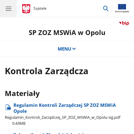
przejdź
gov.pl
Szpitale
gov.pl
Szpitale
do
wyszukiwar
SP ZOZ MSWiA w Opolu
MENU
Kontrola Zarządcza
Materiały
Regulamin Kontroli Zarządczej SP ZOZ MSWiA
Opole
Regulamin​_Kontroli​_Zarządczej​_SP​_ZOZ​_MSWiA​_w​_Opolu-sig.pdf
0.43MB