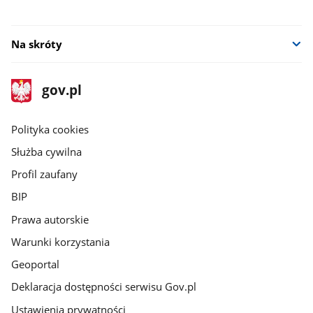
Na skróty
stopka
Strona
gov.pl
gov.pl
główna
gov.pl
Polityka cookies
Służba cywilna
Profil zaufany
BIP
Prawa autorskie
Warunki korzystania
Geoportal
Deklaracja dostępności serwisu Gov.pl
Ustawienia prywatności