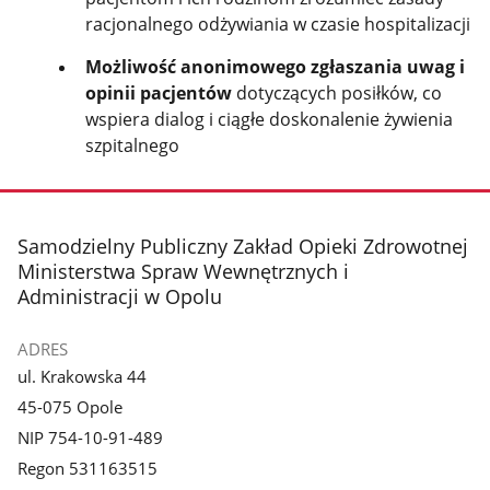
racjonalnego odżywiania w czasie hospitalizacji
Możliwość anonimowego zgłaszania uwag i
opinii pacjentów
dotyczących posiłków, co
wspiera dialog i ciągłe doskonalenie żywienia
szpitalnego
stopka
Samodzielny Publiczny Zakład Opieki Zdrowotnej
Ministerstwa Spraw Wewnętrznych i
Administracji w Opolu
ADRES
ul. Krakowska 44
45-075 Opole
NIP 754-10-91-489
Regon 531163515