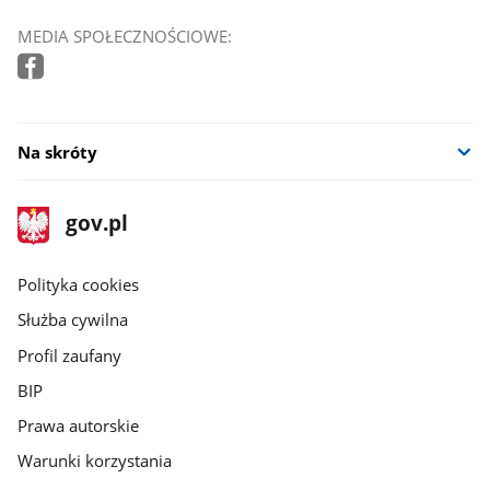
MEDIA SPOŁECZNOŚCIOWE:
Na skróty
stopka
Strona
gov.pl
gov.pl
główna
gov.pl
Polityka cookies
Służba cywilna
Profil zaufany
BIP
Prawa autorskie
Warunki korzystania