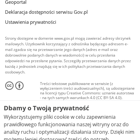
Geoportal
Deklaracja dostępności serwisu Gov.pl
Ustawienia prywatności
Strony dostępne w domenie www.gov.pl mogą zawierać adresy skrzynek
mailowych. Użytkownik korzystający z odnośnika będącego adresem e-
mail zgadza się na przetwarzanie jego danych (adres e-mail oraz
dobrowolnie podanych danych w wiadomości) w celu przesłania
odpowiedzi na przesłane pytania. Szczegóły przetwarzania danych przez
każdą z jednostek znajdują się w ich politykach przetwarzania danych
osobowych.
Treści tekstowe publikowane w serwisie (z
wyłączeniem treści audiowizualnych), są udostępniane
na licencji typu Creative Commons: uznanie autorstwa
- na tych samych warunkach 4.0 (CC BY-SA 4.0).
Materiały audiowizualne, w tym zdjęcia, materiały
Dbamy o Twoją prywatność
audio i wideo, są udostępniane na licencji typu
Creative Commons: uznanie autorstwa użycie
Wykorzystujemy pliki cookie w celu zapewnienia
niekomercyjne - bez utworów zależnych 4.0 (CC BY-
NC-ND 4.0), o ile nie jest to stwierdzone inaczej.
prawidłowego funkcjonowania naszej witryny oraz do
analizy ruchu i optymalizacji działania strony. Dzięki nim
możemy lepiej dostosować treści do potrzeb