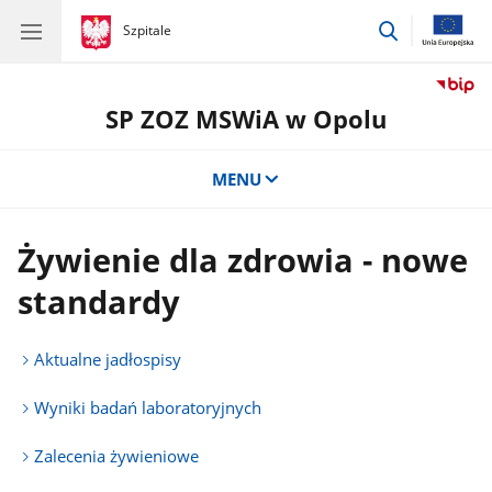
przejdź
gov.pl
Szpitale
gov.pl
Szpitale
do
wyszukiwar
SP ZOZ MSWiA w Opolu
MENU
Żywienie dla zdrowia - nowe
standardy
Aktualne jadłospisy
Wyniki badań laboratoryjnych
Zalecenia żywieniowe