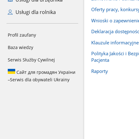
Oferty pracy, konkurs
Usługi dla rolnika
Wnioski o zapewnieni
Deklaracja dostępnośc
Profil zaufany
Klauzule informacyjn
Baza wiedzy
Polityka Jakości i Bez
Serwis Służby Cywilnej
Pacjenta
Raporty
Сайт для громадян України
–
Serwis dla obywateli Ukrainy