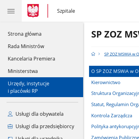
gov.pl
gov.pl
Szpitale
gov.pl
Szpitale
SP ZOZ MS
gov.pl
Strona główna
Rada Ministrów
SP ZOZ MSWiA w O
Kancelaria Premiera
Ministerstwa
O SP ZOZ MSWiA w O
Kierownictwo
Urzędy, instytucje
i placówki RP
Struktura Organizacyj
Statut, Regulamin Org
Usługi dla obywatela
Kontrola Zarządcza
Usługi dla przedsiębiorcy
Polityka antykorupcyj
Zamówienia Publiczn
Usługi dla urzędnika