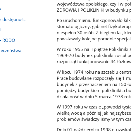
województwa opolskiego, czyli w po
y
ZDROWIA I POLIKLINIKI w budynku prz
e dostępności
Po uruchomieniu funkcjonowało kilka
stomatologiczny, gabinet fizykoterap
i
niespełna 30 osób. Z biegiem lat, k
powstawały kolejne poradnie specjal
e- RODO
W roku 1955 na II piętrze Polikliniki
pieczeństwa
1969-70 budynek polikliniki zosta
rozpoczął funkcjonowanie 44-łóżkowy 
W lipcu 1974 roku na szczeblu cent
Prace budowlane rozpoczęły się 1 mar
budynek z przeznaczeniem na 150 łó
pomiędzy budynkiem polikliniki a b
działalność w dniu 5 marca 1978 rok
W 1997 roku w czasie „powodzi tysią
wielką wodą a później jak najszybs
problemów świadczyliśmy w tym cz
Dnia 01 października 1998 r. uzyska