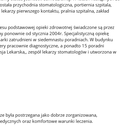
ostała przychodnia stomatologiczna, portiernia szpitala,
 lekarzy pierwszego kontaktu, pralnia szpitalna, zakład
resu podstawowej opieki zdrowotnej świadczone są przez
ny ponownie od stycznia 2004r. Specjalistyczną opiekę
gniarki zatrudnieni w siedemnastu poradniach. W budynku
tery pracownie diagnostyczne, a ponadto 15 poradni
ja Lekarska,, zespół lekarzy stomatologów i utworzona w
e była postrzegana jako dobrze zorganizowana,
edycznych oraz komfortowe warunki leczenia.