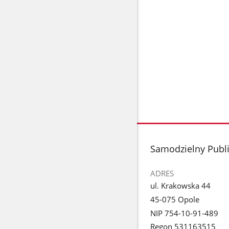
stopka
Samodzielny Publi
ADRES
ul. Krakowska 44
45-075 Opole
NIP 754-10-91-489
Regon 531163515