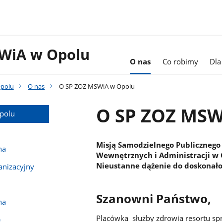
WiA w Opolu
O nas
Co robimy
Dla
polu
O nas
O SP ZOZ MSWiA w Opolu
O SP ZOZ MSW
polu
Misją Samodzielnego Publicznego
na
Wewnętrznych i Administracji w 
Nieustanne dążenie do doskonało
anizacyjny
Szanowni Państwo,
na
Placówka służby zdrowia resortu s
e