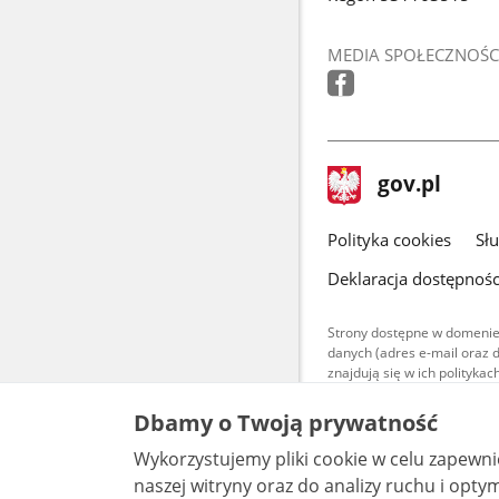
MEDIA SPOŁECZNOŚC
stopka
Strona
gov.pl
gov.pl
główna
gov.pl
Polityka cookies
Sł
Deklaracja dostępnośc
Strony dostępne w domenie
danych (adres e-mail oraz 
znajdują się w ich polityk
Treści teksto
Dbamy o Twoją prywatność
udostępniane
warunkach 4.0
Wykorzystujemy pliki cookie w celu zapewn
są udostępni
bez utworów z
naszej witryny oraz do analizy ruchu i optymalizacj