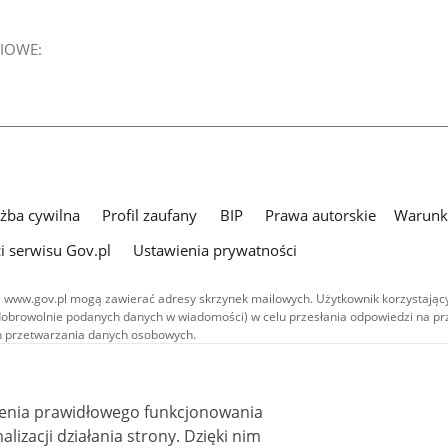
IOWE:
użba cywilna
Profil zaufany
BIP
Prawa autorskie
Warunki
i serwisu Gov.pl
Ustawienia prywatności
 www.gov.pl mogą zawierać adresy skrzynek mailowych. Użytkownik korzystający
dobrowolnie podanych danych w wiadomości) w celu przesłania odpowiedzi na prz
ach przetwarzania danych osobowych.
we publikowane w serwisie (z wyłączeniem treści audiowizualnych), są
 na licencji typu Creative Commons: uznanie autorstwa - na tych samych
 (CC BY-SA 4.0). Materiały audiowizualne, w tym zdjęcia, materiały audio i wideo
ienia prawidłowego funkcjonowania
ane na licencji typu Creative Commons: uznanie autorstwa użycie niekomercyjne 
ależnych 4.0 (CC BY-NC-ND 4.0), o ile nie jest to stwierdzone inaczej.
i działania strony. Dzięki nim