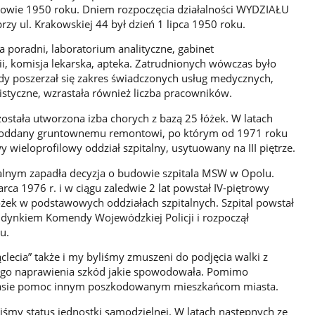
łowie 1950 roku. Dniem rozpoczęcia działalności WYDZIAŁU
y ul. Krakowskiej 44 był dzień 1 lipca 1950 roku.
 poradni, laboratorium analityczne, gabinet
ii, komisja lekarska, apteka. Zatrudnionych wówczas było
iedy poszerzał się zakres świadczonych usług medycznych,
istyczne, wzrastała również liczba pracowników.
 została utworzona izba chorych z bazą 25 łóżek. W latach
ł poddany gruntownemu remontowi, po którym od 1971 roku
wieloprofilowy oddział szpitalny, usytuowany na III piętrze.
ralnym zapadła decyzja o budowie szpitala MSW w Opolu.
ca 1976 r. i w ciągu zaledwie 2 lat powstał IV-piętrowy
żek w podstawowych oddziałach szpitalnych. Szpital powstał
udynkiem Komendy Wojewódzkiej Policji i rozpoczął
u.
clecia” także i my byliśmy zmuszeni do podjęcia walki z
zego naprawienia szkód jakie spowodowała. Pomimo
asie pomoc innym poszkodowanym mieszkańcom miasta.
liśmy status jednostki samodzielnej. W latach następnych ze