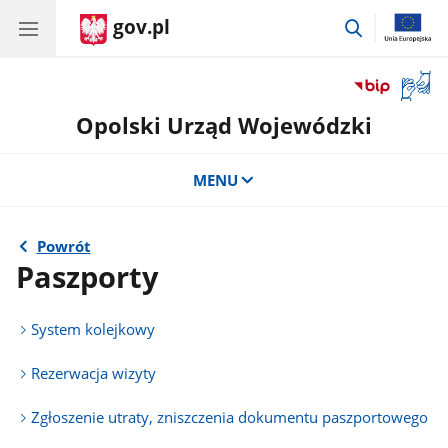
gov.pl
przejdź
do
wyszukiwar
Otwór
okno
Opolski Urząd Wojewódzki
z
tłuma
języka
MENU
migow
Powrót
Paszporty
System kolejkowy
Rezerwacja wizyty
Zgłoszenie utraty, zniszczenia dokumentu paszportowego