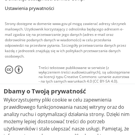
Ustawienia prywatności
Strony dostępne w domenie www.gov.pl mogą zawierać adresy skrzynek
mailowych. Użytkownik korzystający z odnośnika będącego adresem e-
mail zgadza się na przetwarzanie jego danych (adres e-mail oraz
dobrowolnie podanych danych w wiadomości) w celu przesłania
odpowiedzi na przesłane pytania. Szczegóły przetwarzania danych przez
każdą z jednostek znajdują się w ich politykach przetwarzania danych
osobowych.
Treści tekstowe publikowane w serwisie (z
wyłączeniem treści audiowizualnych), są udostępniane
na licencji typu Creative Commons: uznanie autorstwa
- na tych samych warunkach 4.0 (CC BY-SA 4.0).
Materiały audiowizualne, w tym zdjęcia, materiały
Dbamy o Twoją prywatność
audio i wideo, są udostępniane na licencji typu
Creative Commons: uznanie autorstwa użycie
Wykorzystujemy pliki cookie w celu zapewnienia
niekomercyjne - bez utworów zależnych 4.0 (CC BY-
NC-ND 4.0), o ile nie jest to stwierdzone inaczej.
prawidłowego funkcjonowania naszej witryny oraz do
analizy ruchu i optymalizacji działania strony. Dzięki nim
możemy lepiej dostosować treści do potrzeb
użytkowników i stale ulepszać nasze usługi. Pamiętaj, że