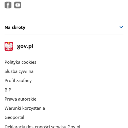
Na skróty
stopka
Strona
gov.pl
gov.pl
główna
gov.pl
Polityka cookies
Służba cywilna
Profil zaufany
BIP
Prawa autorskie
Warunki korzystania
Geoportal
Deklaracja dostępności serwisu Gov.pl