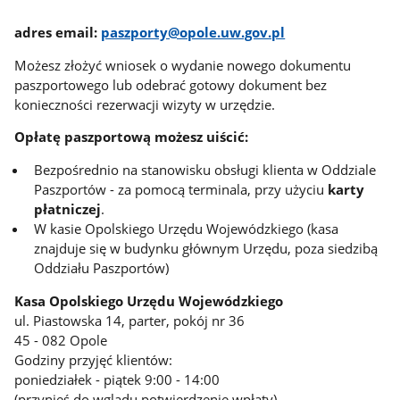
adres email:
paszporty@opole.uw.gov.pl
Możesz złożyć wniosek o wydanie nowego dokumentu
paszportowego lub odebrać gotowy dokument bez
konieczności rezerwacji wizyty w urzędzie.
Opłatę paszportową możesz uiścić:
Bezpośrednio na stanowisku obsługi klienta w Oddziale
Paszportów - za pomocą terminala, przy użyciu
karty
płatniczej
.
W kasie Opolskiego Urzędu Wojewódzkiego (kasa
znajduje się w budynku głównym Urzędu, poza siedzibą
Oddziału Paszportów)
Kasa Opolskiego Urzędu Wojewódzkiego
ul. Piastowska 14, parter, pokój nr 36
45 - 082 Opole
Godziny przyjęć klientów:
poniedziałek - piątek 9:00 - 14:00
(przynieś do wglądu potwierdzenie wpłaty)