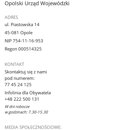
stopka
Opolski Urząd Wojewódzki
ADRES
ul. Piastowska 14
45-081 Opole
NIP 754-11-16-953
Regon 000514325
KONTAKT
Skontaktuj się z nami
pod numerem:
77 45 24 125
Infolinia dla Obywatela
+48 222 500 131
W dni robocze
w godzinach: 7.30-15.30
MEDIA SPOŁECZNOŚCIOWE: