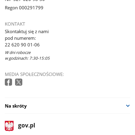
Regon 000291799
KONTAKT
Skontaktuj się z nami
pod numerem:
22 620 90 01-06
W dni robocze
w godzinach: 7:30-15:05
MEDIA SPOŁECZNOŚCIOWE:
Na skróty
stopka
Strona
gov.pl
gov.pl
główna