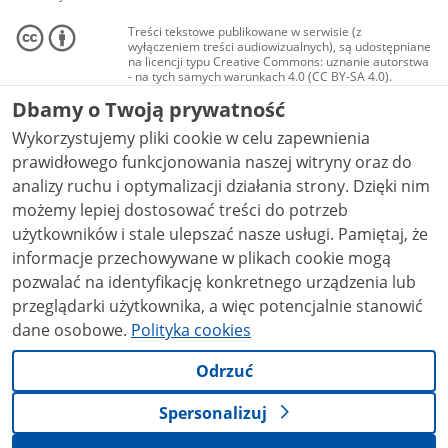
Treści tekstowe publikowane w serwisie (z
wyłączeniem treści audiowizualnych), są udostępniane
na licencji typu Creative Commons: uznanie autorstwa
- na tych samych warunkach 4.0 (CC BY-SA 4.0).
Materiały audiowizualne, w tym zdjęcia, materiały
Dbamy o Twoją prywatność
audio i wideo, są udostępniane na licencji typu
Creative Commons: uznanie autorstwa użycie
Wykorzystujemy pliki cookie w celu zapewnienia
niekomercyjne - bez utworów zależnych 4.0 (CC BY-
NC-ND 4.0), o ile nie jest to stwierdzone inaczej.
prawidłowego funkcjonowania naszej witryny oraz do
analizy ruchu i optymalizacji działania strony. Dzięki nim
możemy lepiej dostosować treści do potrzeb
użytkowników i stale ulepszać nasze usługi. Pamiętaj, że
informacje przechowywane w plikach cookie mogą
pozwalać na identyfikację konkretnego urządzenia lub
przeglądarki użytkownika, a więc potencjalnie stanowić
dane osobowe.
Polityka cookies
Odrzuć
Spersonalizuj