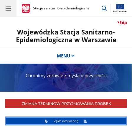
przejdź
gov.pl
Stacje sanitarno-epidemiologiczne
gov.pl
Stacje
do
sanitarno-
wyszukiwar
epidemiologiczne
Wojewódzka Stacja Sanitarno-
Epidemiologiczna w Warszawie
MENU
Chronimy zdrowie z myślą o przyszłości