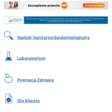
Linki
Nadzór Sanitarno-Epidemiologiczny
-
na
skróty
Laboratorium
Promocja Zdrowia
Dla Klienta