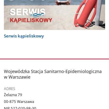
Serwis kąpieliskowy
stopka
Wojewódzka Stacja Sanitarno-Epidemiologiczna
w Warszawie
ADRES
Żelazna 79
00-875 Warszawa
NIP 527-020-98-30