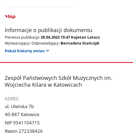
Informacje o publikacji dokumentu
Pierwsza publikacja:
29.04.2022 15:47 Kajetan Latacz
Wytwarzający/ Odpowiadający:
Bernadeta Stańczyk
Pokaż historię zmian
stopka
Zespół Państwowych Szkół Muzycznych im.
Wojciecha Kilara w Katowicach
ADRES
ul. Ułańska 7b
40-887 Katowice
NIP 9541104715
Regon 272338426