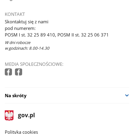
KONTAKT
Skontaktuj się z nami
pod numerem:
POSM I st. 32 25 89 410, POSM II st. 32 25 06 371
W dni robocze
w godzinach: 8.00-14.30
MEDIA SPOŁECZNOŚCIOWE:
Na skróty
stopka
Strona
gov.pl
gov.pl
główna
gov.pl
Polityka cookies