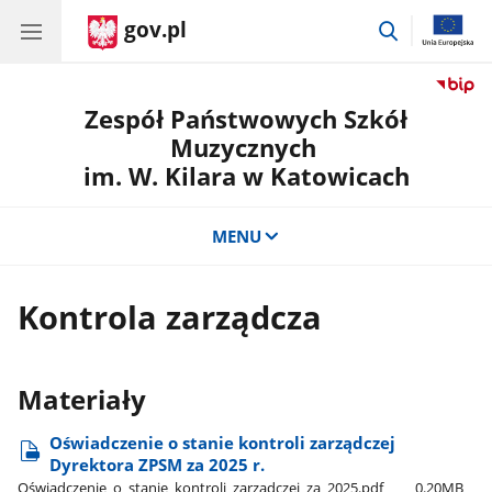
gov.pl
przejdź
do
wyszukiwar
Zespół Państwowych Szkół
Muzycznych
im. W. Kilara w Katowicach
MENU
Kontrola zarządcza
Materiały
Oświadczenie o stanie kontroli zarządczej
Dyrektora ZPSM za 2025 r.
Oświadczenie​_o​_stanie​_kontroli​_zarządczej​_za​_2025.pdf
0.20MB