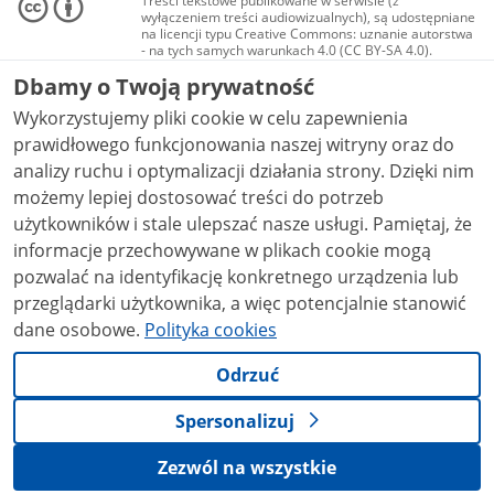
Treści tekstowe publikowane w serwisie (z
wyłączeniem treści audiowizualnych), są udostępniane
na licencji typu Creative Commons: uznanie autorstwa
- na tych samych warunkach 4.0 (CC BY-SA 4.0).
Materiały audiowizualne, w tym zdjęcia, materiały
Dbamy o Twoją prywatność
audio i wideo, są udostępniane na licencji typu
Creative Commons: uznanie autorstwa użycie
Wykorzystujemy pliki cookie w celu zapewnienia
niekomercyjne - bez utworów zależnych 4.0 (CC BY-
NC-ND 4.0), o ile nie jest to stwierdzone inaczej.
prawidłowego funkcjonowania naszej witryny oraz do
analizy ruchu i optymalizacji działania strony. Dzięki nim
możemy lepiej dostosować treści do potrzeb
użytkowników i stale ulepszać nasze usługi. Pamiętaj, że
informacje przechowywane w plikach cookie mogą
pozwalać na identyfikację konkretnego urządzenia lub
przeglądarki użytkownika, a więc potencjalnie stanowić
dane osobowe.
Polityka cookies
Odrzuć
Spersonalizuj
Zezwól na wszystkie