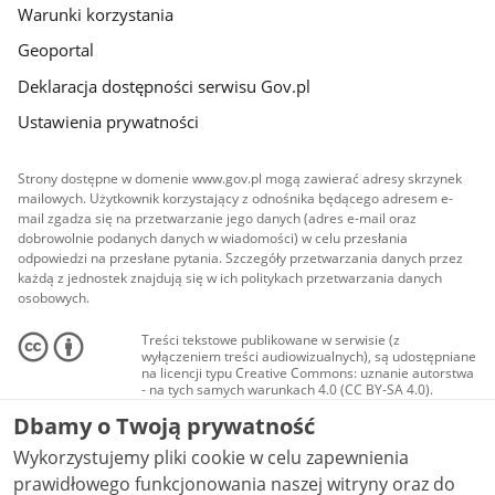
Warunki korzystania
Geoportal
Deklaracja dostępności serwisu Gov.pl
Ustawienia prywatności
Strony dostępne w domenie www.gov.pl mogą zawierać adresy skrzynek
mailowych. Użytkownik korzystający z odnośnika będącego adresem e-
mail zgadza się na przetwarzanie jego danych (adres e-mail oraz
dobrowolnie podanych danych w wiadomości) w celu przesłania
odpowiedzi na przesłane pytania. Szczegóły przetwarzania danych przez
każdą z jednostek znajdują się w ich politykach przetwarzania danych
osobowych.
Treści tekstowe publikowane w serwisie (z
wyłączeniem treści audiowizualnych), są udostępniane
na licencji typu Creative Commons: uznanie autorstwa
- na tych samych warunkach 4.0 (CC BY-SA 4.0).
Materiały audiowizualne, w tym zdjęcia, materiały
Dbamy o Twoją prywatność
audio i wideo, są udostępniane na licencji typu
Creative Commons: uznanie autorstwa użycie
Wykorzystujemy pliki cookie w celu zapewnienia
niekomercyjne - bez utworów zależnych 4.0 (CC BY-
NC-ND 4.0), o ile nie jest to stwierdzone inaczej.
prawidłowego funkcjonowania naszej witryny oraz do