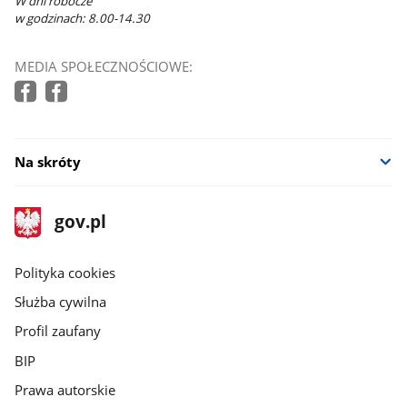
W dni robocze
w godzinach: 8.00-14.30
MEDIA SPOŁECZNOŚCIOWE:
Na skróty
stopka
Strona
gov.pl
gov.pl
główna
gov.pl
Polityka cookies
Służba cywilna
Profil zaufany
BIP
Prawa autorskie