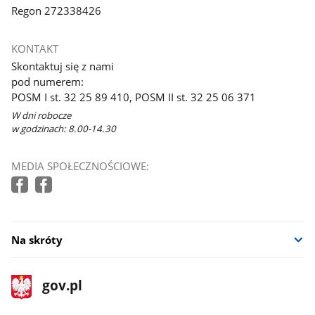
Regon 272338426
KONTAKT
Skontaktuj się z nami
pod numerem:
POSM I st. 32 25 89 410, POSM II st. 32 25 06 371
W dni robocze
w godzinach: 8.00-14.30
MEDIA SPOŁECZNOŚCIOWE:
Na skróty
stopka
Strona
gov.pl
gov.pl
główna