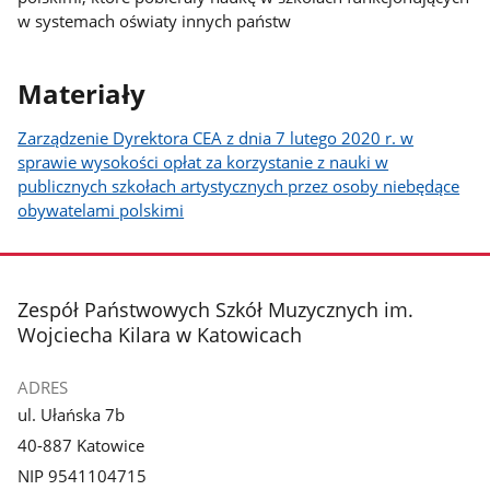
w systemach oświaty innych państw
Materiały
Zarządzenie Dyrektora CEA z dnia 7 lutego 2020 r. w
sprawie wysokości opłat za korzystanie z nauki w
publicznych szkołach artystycznych przez osoby niebędące
obywatelami polskimi
stopka
Zespół Państwowych Szkół Muzycznych im.
Wojciecha Kilara w Katowicach
ADRES
ul. Ułańska 7b
40-887 Katowice
NIP 9541104715