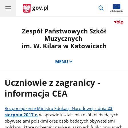
gov.pl
przejdź
do
wyszukiwar
Zespół Państwowych Szkół
Muzycznych
im. W. Kilara w Katowicach
MENU
Uczniowie z zagranicy -
informacja CEA
Rozporządzenie Ministra Edukacji Narodowej z dnia
23
sierpnia 2017 r.
w sprawie kształcenia osób niebędących
obywatelami polskimi oraz osób będących obywatelami
polskimi, które pobierały naukę w szkołach funkcjonujących