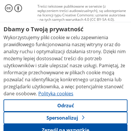
Treści tekstowe publikowane w serwisie (z
wyłączeniem treści audiowizualnych), są udostępniane
na licencji typu Creative Commons: uznanie autorstwa
- na tych samych warunkach 4.0 (CC BY-SA 4.0).
Materiały audiowizualne, w tym zdjęcia, materiały
Dbamy o Twoją prywatność
audio i wideo, są udostępniane na licencji typu
Creative Commons: uznanie autorstwa użycie
Wykorzystujemy pliki cookie w celu zapewnienia
niekomercyjne - bez utworów zależnych 4.0 (CC BY-
NC-ND 4.0), o ile nie jest to stwierdzone inaczej.
prawidłowego funkcjonowania naszej witryny oraz do
analizy ruchu i optymalizacji działania strony. Dzięki nim
możemy lepiej dostosować treści do potrzeb
użytkowników i stale ulepszać nasze usługi. Pamiętaj, że
informacje przechowywane w plikach cookie mogą
pozwalać na identyfikację konkretnego urządzenia lub
przeglądarki użytkownika, a więc potencjalnie stanowić
dane osobowe.
Polityka cookies
Odrzuć
Spersonalizuj
Zezwól na wszystkie