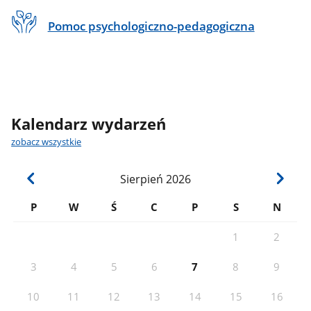
Pomoc psychologiczno-pedagogiczna
Kalendarz wydarzeń
zobacz wszystkie
Sierpień
2026
P
W
Ś
C
P
S
N
1
2
3
4
5
6
7
8
9
10
11
12
13
14
15
16