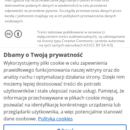
mail zgadza się na przetwarzanie jego danych (adres e-mail oraz
dobrowolnie podanych danych w wiadomości) w celu przesłania
odpowiedzi na przesłane pytania. Szczegóły przetwarzania danych przez
każdą z jednostek znajdują się w ich politykach przetwarzania danych
osobowych.
Treści tekstowe publikowane w serwisie (z
wyłączeniem treści audiowizualnych), są udostępniane
na licencji typu Creative Commons: uznanie autorstwa
- na tych samych warunkach 4.0 (CC BY-SA 4.0).
Materiały audiowizualne, w tym zdjęcia, materiały
Dbamy o Twoją prywatność
audio i wideo, są udostępniane na licencji typu
Creative Commons: uznanie autorstwa użycie
Wykorzystujemy pliki cookie w celu zapewnienia
niekomercyjne - bez utworów zależnych 4.0 (CC BY-
NC-ND 4.0), o ile nie jest to stwierdzone inaczej.
prawidłowego funkcjonowania naszej witryny oraz do
analizy ruchu i optymalizacji działania strony. Dzięki nim
możemy lepiej dostosować treści do potrzeb
użytkowników i stale ulepszać nasze usługi. Pamiętaj, że
informacje przechowywane w plikach cookie mogą
pozwalać na identyfikację konkretnego urządzenia lub
przeglądarki użytkownika, a więc potencjalnie stanowić
dane osobowe.
Polityka cookies