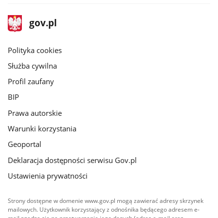
stopka
Strona
gov.pl
gov.pl
główna
gov.pl
Polityka cookies
Służba cywilna
Profil zaufany
BIP
Prawa autorskie
Warunki korzystania
Geoportal
Deklaracja dostępności serwisu Gov.pl
Ustawienia prywatności
Strony dostępne w domenie www.gov.pl mogą zawierać adresy skrzynek
mailowych. Użytkownik korzystający z odnośnika będącego adresem e-