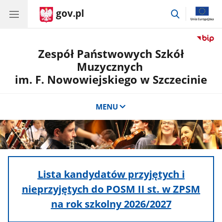
gov.pl
przejdź
do
wyszukiwar
Zespół Państwowych Szkół
Muzycznych
im. F. Nowowiejskiego w Szczecinie
MENU
Promo
Lista kandydatów przyjętych i
nieprzyjętych do POSM II st. w ZPSM
na rok szkolny 2026/2027