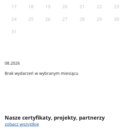
17
18
19
20
21
22
23
24
25
26
27
28
29
30
31
08.2026
Brak wydarzeń w wybranym miesiącu
Nasze certyfikaty, projekty, partnerzy
zobacz wszystkie