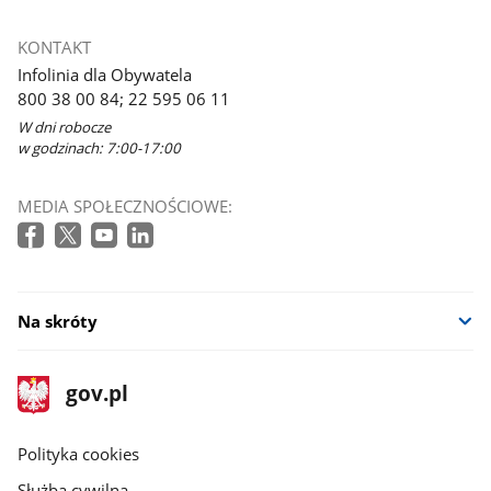
KONTAKT
Infolinia dla Obywatela
800 38 00 84; 22 595 06 11
W dni robocze
w godzinach: 7:00-17:00
MEDIA SPOŁECZNOŚCIOWE:
Na skróty
stopka
Strona
gov.pl
gov.pl
główna
gov.pl
Polityka cookies
Służba cywilna