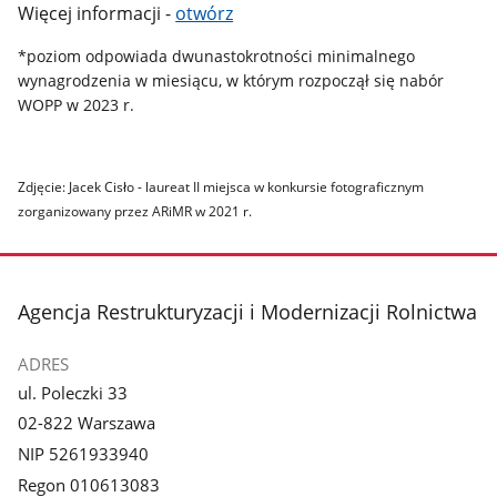
Więcej informacji -
otwórz
*poziom odpowiada dwunastokrotności minimalnego
wynagrodzenia w miesiącu, w którym rozpoczął się nabór
WOPP w 2023 r.
Zdjęcie: Jacek Cisło - laureat II miejsca w konkursie fotograficznym
zorganizowany przez ARiMR w 2021 r.
stopka
Agencja Restrukturyzacji i Modernizacji Rolnictwa
ADRES
ul. Poleczki 33
02-822 Warszawa
NIP 5261933940
Regon 010613083