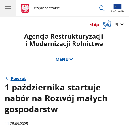
przejdź
gov.pl
Urzędy centralne
gov.pl
Urzędy
do
centralne
wyszukiwar
Otwórz
Zmień 
PL
okno
Agencja Restrukturyzacji
z
tłumaczem
i Modernizacji Rolnictwa
języka
migowego
MENU
Powrót
1 października startuje
nabór na Rozwój małych
gospodarstw
25.09.2025