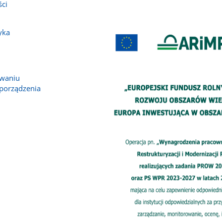
ści
yka
owaniu
porządzenia