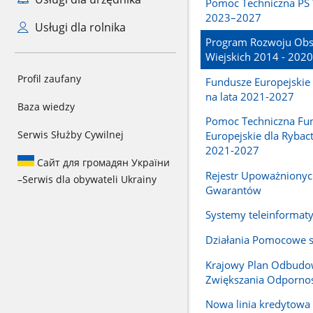
Pomoc Techniczna PS 
2023–2027
Usługi dla rolnika
Program Rozwoju Ob
Wiejskich 2014 - 2020
Profil zaufany
Fundusze Europejskie
na lata 2021-2027
Baza wiedzy
Pomoc Techniczna Fu
Serwis Służby Cywilnej
Europejskie dla Rybac
2021-2027
Сайт для громадян України
Rejestr Upoważniony
–
Serwis dla obywateli Ukrainy
Gwarantów
Systemy teleinformat
Działania Pomocowe 
Krajowy Plan Odbudo
Zwiększania Odpornoś
Nowa linia kredytowa 