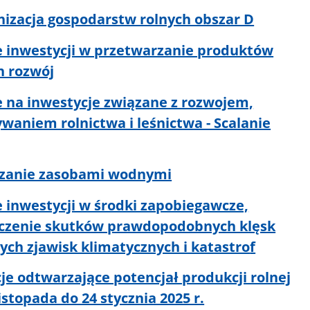
nizacja gospodarstw rolnych obszar D
e inwestycji w przetwarzanie produktów
ch rozwój
e na inwestycje związane z rozwojem,
waniem rolnictwa i leśnictwa - Scalanie
ądzanie zasobami wodnymi
e inwestycji w środki zapobiegawcze,
niczenie skutków prawdopodobnych klęsk
ych zjawisk klimatycznych i katastro
f
je odtwarzające potencjał produkcji rolnej
istopada do 24 stycznia 2025 r.