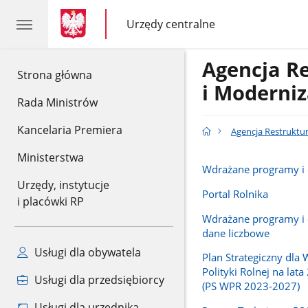
gov.pl
gov.pl
Urzędy centralne
gov.pl
Urzędy
centralne
Agencja R
gov.pl
Strona główna
i Moderniz
Rada Ministrów
Kancelaria Premiera
Agencja Restruktur
Ministerstwa
Wdrażane programy i 
Urzędy, instytucje
Portal Rolnika
i placówki RP
Wdrażane programy i d
dane liczbowe
Usługi dla obywatela
Plan Strategiczny dla 
Polityki Rolnej na lat
Usługi dla przedsiębiorcy
(PS WPR 2023-2027)
Usługi dla urzędnika