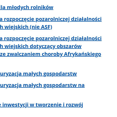
dla młodych rolników
 rozpoczęcie pozarolniczej działalności
 wiejskich (nie ASF)
 rozpoczęcie pozarolniczej działalności
h wiejskich dotyczący obszarów
ze zwalczaniem choroby Afrykańskiego
turyzacja małych gospodarstw
turyzacja małych gospodarstw na
 inwestycji w tworzenie i rozwój