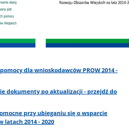
a pomocy dla wnioskodawców PROW 2014 -
ie dokumenty po aktualizacji - przejdź do
ocne przy ubieganiu się o wsparcie
 latach 2014 - 2020