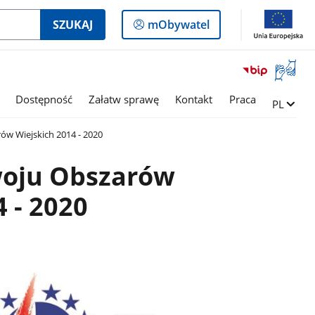
Logowanie
SZUKAJ
mObywatel
do
panelu
Otwórz
okno
z
Dostępność
Załatw sprawę
Kontakt
Praca
Zmień ję
PL
tłumac
języka
w Wiejskich 2014 - 2020
migowe
oju Obszarów
 - 2020