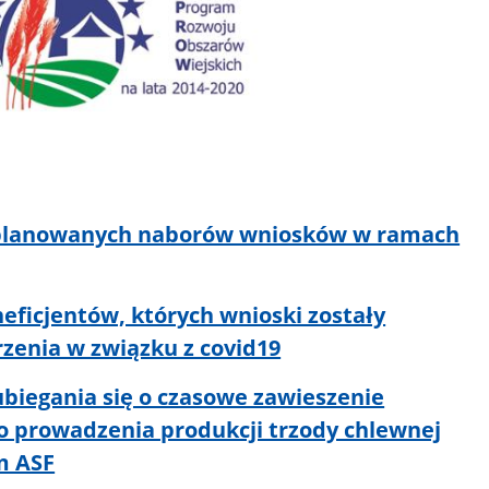
planowanych naborów wniosków w ramach
eficjentów, których wnioski zostały
zenia w związku z covid19
ubiegania się o czasowe zawieszenie
o prowadzenia produkcji trzody chlewnej
m ASF