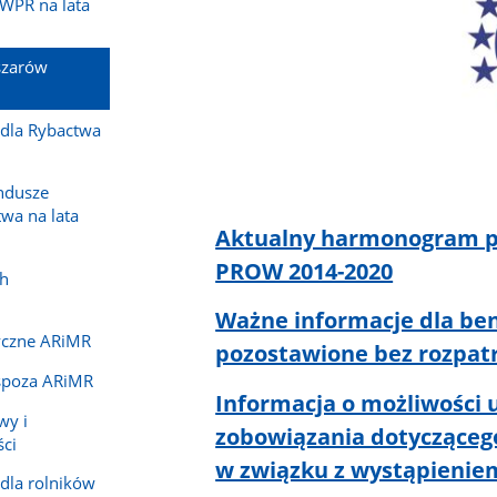
WPR na lata
szarów
 dla Rybactwa
ndusze
twa na lata
Aktualny harmonogram 
PROW 2014-2020
ch
Ważne informacje dla ben
yczne ARiMR
pozostawione bez rozpatr
spoza ARiMR
Informacja o możliwości 
wy i
zobowiązania dotycząceg
ci
w związku z wystąpienie
dla rolników