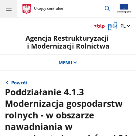
przejdź
gov.pl
Urzędy centralne
gov.pl
Urzędy
do
centralne
wyszukiwar
Otwórz
Zmień 
PL
okno
Agencja Restrukturyzacji
z
tłumaczem
i Modernizacji Rolnictwa
języka
migowego
MENU
Powrót
Poddziałanie 4.1.3
Modernizacja gospodarstw
rolnych - w obszarze
nawadniania w