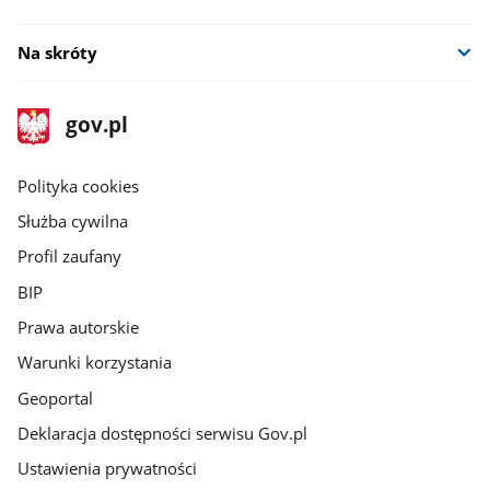
Na skróty
stopka
Strona
gov.pl
gov.pl
główna
gov.pl
Polityka cookies
Służba cywilna
Profil zaufany
BIP
Prawa autorskie
Warunki korzystania
Geoportal
Deklaracja dostępności serwisu Gov.pl
Ustawienia prywatności