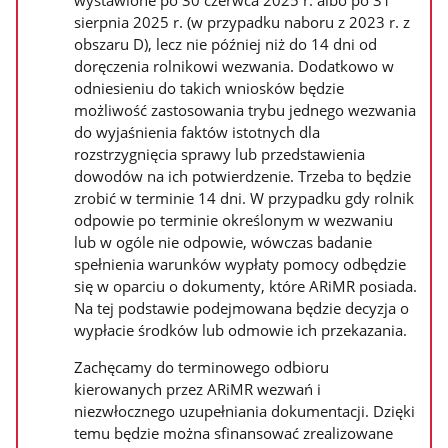
wystawione po 30 czerwca 2025 r. albo po 31
sierpnia 2025 r. (w przypadku naboru z 2023 r. z
obszaru D), lecz nie później niż do 14 dni od
doręczenia rolnikowi wezwania. Dodatkowo w
odniesieniu do takich wniosków będzie
możliwość zastosowania trybu jednego wezwania
do wyjaśnienia faktów istotnych dla
rozstrzygnięcia sprawy lub przedstawienia
dowodów na ich potwierdzenie. Trzeba to będzie
zrobić w terminie 14 dni. W przypadku gdy rolnik
odpowie po terminie określonym w wezwaniu
lub w ogóle nie odpowie, wówczas badanie
spełnienia warunków wypłaty pomocy odbędzie
się w oparciu o dokumenty, które ARiMR posiada.
Na tej podstawie podejmowana będzie decyzja o
wypłacie środków lub odmowie ich przekazania.
Zachęcamy do terminowego odbioru
kierowanych przez ARiMR wezwań i
niezwłocznego uzupełniania dokumentacji. Dzięki
temu będzie można sfinansować zrealizowane