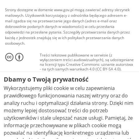
Strony dostępne w domenie www.gov.pl mogą zawierać adresy skrzynek
mailowych. Użytkownik korzystający z odnośnika będącego adresem e-
mail zgadza się na przetwarzanie jego danych (adres e-mail oraz
dobrowolnie podanych danych w wiadomości) w celu przesłania
odpowiedzi na przesłane pytania. Szczegóły przetwarzania danych przez
każdą z jednostek znajdują się w ich politykach przetwarzania danych
osobowych.
Treści tekstowe publikowane w serwisie (z
wyłączeniem treści audiowizualnych), są udostępniane
na licencji typu Creative Commons: uznanie autorstwa
- na tych samych warunkach 4.0 (CC BY-SA 4.0).
Materiały audiowizualne, w tym zdjęcia, materiały
Dbamy o Twoją prywatność
audio i wideo, są udostępniane na licencji typu
Creative Commons: uznanie autorstwa użycie
Wykorzystujemy pliki cookie w celu zapewnienia
niekomercyjne - bez utworów zależnych 4.0 (CC BY-
NC-ND 4.0), o ile nie jest to stwierdzone inaczej.
prawidłowego funkcjonowania naszej witryny oraz do
analizy ruchu i optymalizacji działania strony. Dzięki nim
możemy lepiej dostosować treści do potrzeb
użytkowników i stale ulepszać nasze usługi. Pamiętaj, że
informacje przechowywane w plikach cookie mogą
pozwalać na identyfikację konkretnego urządzenia lub