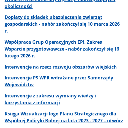
okoliczności
Dopłaty do składek ubezpieczenia zwierząt
gospodarskich - nabór zakończył się 10 marca 2026
r.
Współpraca Grup Operacyjnych EPI, Zakres
Wsparcie przygotowawcze - nabór zakończył się 16
lutego 2026 r.
Interwencje na rzecz rozwoju obszarów wiejskich
Interwencje PS WPR wdrażane przez Samorządy
Województw
Interwencje z zakresu wymiany wiedzy i
korzystania z informacji
Księga Wizualizacji logo Planu Strategicznego dla
Wspólnej Polityki Rolnej na lata 2023 - 2027 – otwórz