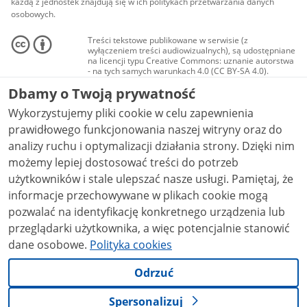
każdą z jednostek znajdują się w ich politykach przetwarzania danych
osobowych.
Treści tekstowe publikowane w serwisie (z
wyłączeniem treści audiowizualnych), są udostępniane
na licencji typu Creative Commons: uznanie autorstwa
- na tych samych warunkach 4.0 (CC BY-SA 4.0).
Materiały audiowizualne, w tym zdjęcia, materiały
Dbamy o Twoją prywatność
audio i wideo, są udostępniane na licencji typu
Creative Commons: uznanie autorstwa użycie
Wykorzystujemy pliki cookie w celu zapewnienia
niekomercyjne - bez utworów zależnych 4.0 (CC BY-
NC-ND 4.0), o ile nie jest to stwierdzone inaczej.
prawidłowego funkcjonowania naszej witryny oraz do
analizy ruchu i optymalizacji działania strony. Dzięki nim
możemy lepiej dostosować treści do potrzeb
użytkowników i stale ulepszać nasze usługi. Pamiętaj, że
informacje przechowywane w plikach cookie mogą
pozwalać na identyfikację konkretnego urządzenia lub
przeglądarki użytkownika, a więc potencjalnie stanowić
dane osobowe.
Polityka cookies
Odrzuć
Spersonalizuj