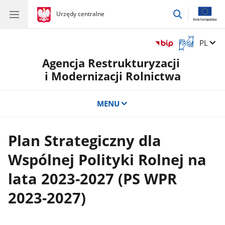
przejdź
gov.pl
Urzędy centralne
gov.pl
Urzędy
do
centralne
wyszukiwar
Otwórz
Zmień 
PL
okno
Agencja Restrukturyzacji
z
tłumaczem
i Modernizacji Rolnictwa
języka
migowego
MENU
Plan Strategiczny dla
Wspólnej Polityki Rolnej na
lata 2023-2027 (PS WPR
2023-2027)