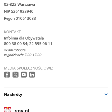
02-822 Warszawa
NIP 5261933940
Regon 010613083
KONTAKT
Infolinia dla Obywatela
800 38 00 84; 22 595 06 11
W dni robocze
w godzinach: 7:00-17:00
MEDIA SPOŁECZNOŚCIOWE:
Na skróty
stopka
Strona
gov.pl