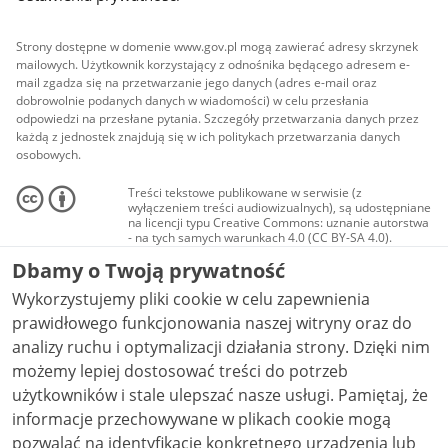
Strony dostępne w domenie www.gov.pl mogą zawierać adresy skrzynek
mailowych. Użytkownik korzystający z odnośnika będącego adresem e-
mail zgadza się na przetwarzanie jego danych (adres e-mail oraz
dobrowolnie podanych danych w wiadomości) w celu przesłania
odpowiedzi na przesłane pytania. Szczegóły przetwarzania danych przez
każdą z jednostek znajdują się w ich politykach przetwarzania danych
osobowych.
Treści tekstowe publikowane w serwisie (z
wyłączeniem treści audiowizualnych), są udostępniane
na licencji typu Creative Commons: uznanie autorstwa
- na tych samych warunkach 4.0 (CC BY-SA 4.0).
Materiały audiowizualne, w tym zdjęcia, materiały
Dbamy o Twoją prywatność
audio i wideo, są udostępniane na licencji typu
Creative Commons: uznanie autorstwa użycie
Wykorzystujemy pliki cookie w celu zapewnienia
niekomercyjne - bez utworów zależnych 4.0 (CC BY-
NC-ND 4.0), o ile nie jest to stwierdzone inaczej.
prawidłowego funkcjonowania naszej witryny oraz do
analizy ruchu i optymalizacji działania strony. Dzięki nim
możemy lepiej dostosować treści do potrzeb
użytkowników i stale ulepszać nasze usługi. Pamiętaj, że
informacje przechowywane w plikach cookie mogą
pozwalać na identyfikację konkretnego urządzenia lub