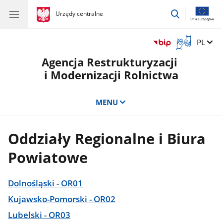
przejdź
gov.pl
Urzędy centralne
gov.pl
Urzędy
do
centralne
wyszukiwar
Otwórz
Zmień 
PL
okno
Agencja Restrukturyzacji
z
tłumaczem
i Modernizacji Rolnictwa
języka
migowego
MENU
Oddziały Regionalne i Biura
Powiatowe
Dolnośląski - OR01
Kujawsko-Pomorski - OR02
Lubelski - OR03