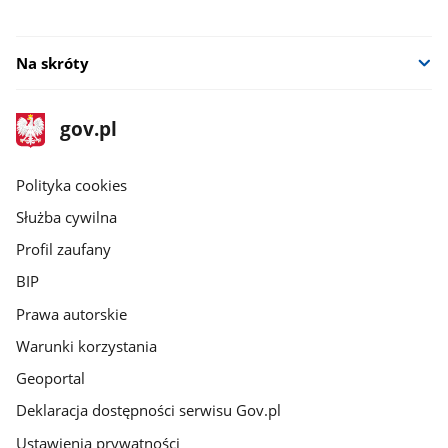
Na skróty
stopka
Strona
gov.pl
gov.pl
główna
gov.pl
Polityka cookies
Służba cywilna
Profil zaufany
BIP
Prawa autorskie
Warunki korzystania
Geoportal
Deklaracja dostępności serwisu Gov.pl
Ustawienia prywatności